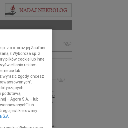
 nekrologów i wspomnień
. z o.o. oraz jej Zaufani
zwisko lub numer ogłoszenia:
ązaną z Wyborcza sp. z
ry plików cookie lub inne
wyświetlania reklam
+ szukanie zaawansowane
ernecie lub
sz wyrazić zgody, chcesz
KROLOGI
 Zaawansowanych”.
a Milan
03.08.2026
Łódź
 dotyczących
bokim żalem zawiadamiamy, że dnia 29...
li podstawą
sz Maciaszek
wiek: 73
29.07.2026
Łódź
nej – Agora S.A. – lub
bokim żalem zawiadamiamy, że 24 lipca...
aawansowanych” lub
 Gawryszczak
21.07.2026
Łódź
rego jest kierowany.
u 15 lipca 2026 roku odszedł nasz...
a S.A.
ek
15.07.2026
Łódź
u 4 lipca2026 roku zmarł w Łodzi Nasz...
ypu cookie Wyborczej sp.