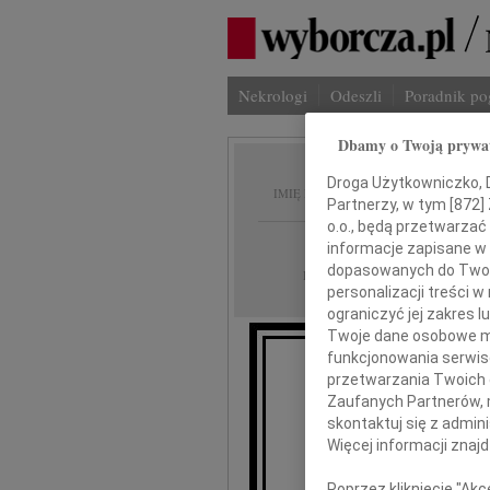
Nekrologi
Odeszli
Poradnik p
Dbamy o Twoją prywa
Hanna 
Droga Użytkowniczko, Dr
IMIĘ I NAZWISKO:
Partnerzy, w tym [
872
]
o.o., będą przetwarzać 
Łódź, Częstochow
REGION:
informacje zapisane w
dopasowanych do Twoich
06.06.2012
DATA EMISJI:
personalizacji treści 
ograniczyć jej zakres
Twoje dane osobowe mo
funkcjonowania serwisó
3
przetwarzania Twoich da
Zaufanych Partnerów, 
skontaktuj się z admin
Więcej informacji znaj
Poprzez kliknięcie "Ak