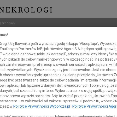
ogrzebowy
tność
Szukaj
Snawadzka
ogi Użytkowniku, jeśli wyrazisz zgodę klikając "Akceptuję", Wyborcza sp
Imię i na
 Zaufanych Partnerów IAB, jak również Agora S.A. będąca spółką powi
Twoje dane osobowe takie jak adresy IP, adresy e-mail czy identyfikato
a
 tych plikach do celów marketingowych, w szczególności na potrzeby 
 zainteresowań i preferencji w swoich serwisach, aplikacjach i w Int
w nich wyświetlanych. Wyrażenie zgody jest dobrowolne. Jeśli nie chce
INNE NE
 lub chcesz wycofać zgodę uprzednio udzieloną przejdź do „Ustawień
Wand
gą być przetwarzane także do celów badania i mierzenia informacji
Z głę
w i aplikacji lub łączone z danymi dot. świadczonych Tobie usług. Jeś
Tadeu
 czerwca 2012 roku zmarła
nych jest uzasadniony interes Wyborcza sp. z o.o., jej spółki powiąza
Z głę
masz prawo wyrazić sprzeciw. Aby to zrobić przejdź do „Ustawień Z
Adam
istratorem – w zależności od zakresu sprzeciwu i podmiotu, wobec któ
W dni
dziesz w
Polityce Prywatności Wyborcza.pl
i
Polityce Prywatności Agor
Jan R
W dni
ceptuję" wyrażasz zgodę na zainstalowanie i przechowywanie plików t