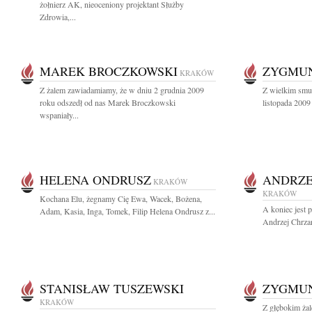
żołnierz AK, nieoceniony projektant Służby
Zdrowia,...
MAREK BROCZKOWSKI
ZYGMUN
KRAKÓW
Z żalem zawiadamiamy, że w dniu 2 grudnia 2009
Z wielkim smu
roku odszedł od nas Marek Broczkowski
listopada 2009 
wspaniały...
HELENA ONDRUSZ
ANDRZE
KRAKÓW
KRAKÓW
Kochana Elu, żegnamy Cię Ewa, Wacek, Bożena,
A koniec jest 
Adam, Kasia, Inga, Tomek, Filip Helena Ondrusz z...
Andrzej Chrza
STANISŁAW TUSZEWSKI
ZYGMUN
KRAKÓW
Z głębokim ża