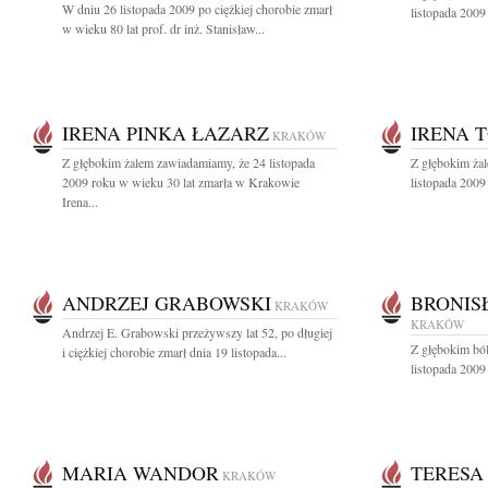
W dniu 26 listopada 2009 po ciężkiej chorobie zmarł
listopada 2009
w wieku 80 lat prof. dr inż. Stanisław...
IRENA PINKA ŁAZARZ
IRENA 
KRAKÓW
Z głębokim żalem zawiadamiamy, że 24 listopada
Z głębokim ża
2009 roku w wieku 30 lat zmarła w Krakowie
listopada 2009 
Irena...
ANDRZEJ GRABOWSKI
BRONIS
KRAKÓW
KRAKÓW
Andrzej E. Grabowski przeżywszy lat 52, po długiej
Z głębokim bó
i ciężkiej chorobie zmarł dnia 19 listopada...
listopada 2009
MARIA WANDOR
TERESA
KRAKÓW