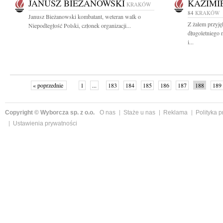
JANUSZ BIEŻANOWSKI
KAZIMI
KRAKÓW
84
KRAKÓW
Janusz Bieżanowski kombatant, weteran walk o
Z żalem przyj
Niepodległość Polski, członek organizacji...
długoletniego 
i...
« poprzednie
1
...
183
184
185
186
187
188
189
Copyright © Wyborcza sp. z o.o.
O nas
Staże u nas
Reklama
Polityka 
Ustawienia prywatności