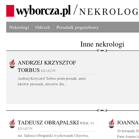
Nekrologi
Odeszli
Poradnik pogrzebowy
Inne nekrologi
ANDRZEJ KRZYSZTOF
TORBUS
KRAKÓW
Andrzej Krzysztof Torbus poeta prozaik, autor
tekstów piosenek, utworów dla...
TADEUSZ OBRĄPALSKI
JOANNA
WIEK: 91
KRAKÓW
30 listopada 2
inż. Tadeusz Obrąpalski wychowanek Chyrowa,
Panu Joanna Ja