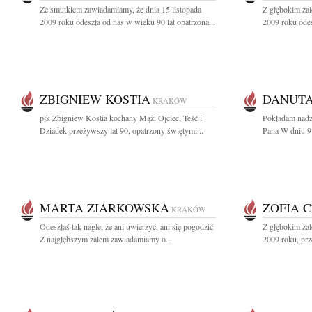
Ze smutkiem zawiadamiamy, że dnia 15 listopada
Z głębokim żal
2009 roku odeszła od nas w wieku 90 lat opatrzona...
2009 roku odesz
ZBIGNIEW KOSTIA
DANUT
KRAKÓW
płk Zbigniew Kostia kochany Mąż, Ojciec, Teść i
Pokładam nadz
Dziadek przeżywszy lat 90, opatrzony świętymi...
Pana W dniu 9 
MARTA ZIARKOWSKA
ZOFIA 
KRAKÓW
Odeszłaś tak nagle, że ani uwierzyć, ani się pogodzić
Z głębokim żal
Z najgłębszym żalem zawiadamiamy o...
2009 roku, prz