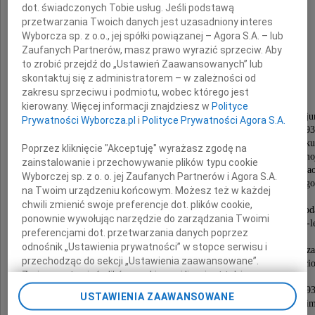
dot. świadczonych Tobie usług. Jeśli podstawą
przetwarzania Twoich danych jest uzasadniony interes
Wyborcza sp. z o.o., jej spółki powiązanej – Agora S.A. – lub
Zaufanych Partnerów, masz prawo wyrazić sprzeciw. Aby
to zrobić przejdź do „Ustawień Zaawansowanych” lub
Bogusław Muniak
skontaktuj się z administratorem – w zależności od
zakresu sprzeciwu i podmiotu, wobec którego jest
kierowany. Więcej informacji znajdziesz w
Polityce
Harcerz ZHP od 1928 roku, maturzysta Gimnazj
Prywatności Wyborcza.pl
i
Polityce Prywatności Agora S.A.
im. Adama Mickiewicza w Lublińcu - rocznik 193
Plutonowy podchorąży 74 Górnośląskiego Pułku
Poprzez kliknięcie "Akceptuję" wyrażasz zgodę na
Piechoty w Lublińcu, żołnierz ZWZ-AK Ziemi Zamoj
zainstalowanie i przechowywanie plików typu cookie
- podporucznik, uczestnik walk Samodzielnego Ba
Wyborczej sp. z o. o. jej Zaufanych Partnerów i Agora S.A.
Skała" i OP Błyskawica" Kedywu Krakowskiego
na Twoim urządzeniu końcowym. Możesz też w każdej
Okręgu Armii Krajowej ps. Jacek.
chwili zmienić swoje preferencje dot. plików cookie,
Absolwent Wyższego Studium Nauk Społeczno-Gospod
ponownie wywołując narzędzie do zarządzania Twoimi
w Katowicach, dyplomowany biegły księgowy z 50-l
preferencjami dot. przetwarzania danych poprzez
stażem pracy w bankowości,
odnośnik „Ustawienia prywatności” w stopce serwisu i
krajowy inspektor Centrali Banku Rolnego w Warsza
przechodząc do sekcji „Ustawienia zaawansowane”.
Od 1995 roku emeryt Banku Gospodarki Żywności
Zmiana ustawień plików cookie możliwa jest także za
w Katowicach.
pomocą ustawień przeglądarki.
Odznaczony: Medalem za udział w wojnie obronnej 193
USTAWIENIA ZAAWANSOWANE
Krzyżem Armii Krajowej, Krzyżem Partyzanckim