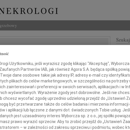
ogrzebowy
Szukaj
Turek
Imię i na
tność
ogi Użytkowniku, jeśli wyrazisz zgodę klikając "Akceptuję", Wyborcza sp
 Zaufanych Partnerów IAB, jak również Agora S.A. będąca spółką powi
Twoje dane osobowe takie jak adresy IP, adresy e-mail czy identyfikato
INNE NE
 tych plikach do celów marketingowych, w szczególności na potrzeby 
Andrz
 zainteresowań i preferencji w swoich serwisach, aplikacjach i w Int
Andrz
w nich wyświetlanych. Wyrażenie zgody jest dobrowolne. Jeśli nie chce
ębokim żalem zawiadamiamy,
Bogu
 lub chcesz wycofać zgodę uprzednio udzieloną przejdź do „Ustawień
Z głę
gą być przetwarzane także do celów badania i mierzenia informacji
 dnia 14 grudnia 2009 roku,
Bogu
w i aplikacji lub łączone z danymi dot. świadczonych Tobie usług. Jeś
przeżywszy 64 lata,
Z głę
nych jest uzasadniony interes Wyborcza sp. z o.o., jej spółki powiąza
masz prawo wyrazić sprzeciw. Aby to zrobić przejdź do „Ustawień Z
Barba
zmarł tragicznie
Mgr B
istratorem – w zależności od zakresu sprzeciwu i podmiotu, wobec któ