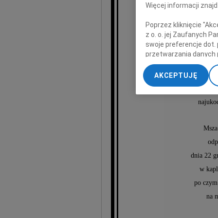
Więcej informacji znaj
Poprzez kliknięcie "Ak
z o. o. jej Zaufanych 
swoje preferencje dot.
przetwarzania danych 
„Ustawienia zaawansow
AKCEPTUJĘ
My, nasi Zaufani Part
dokładnych danych geol
najuko
Przechowywanie informa
treści, badnie odbiorcó
Msza
odp
dnia 22 g
w kap
po czym
na m