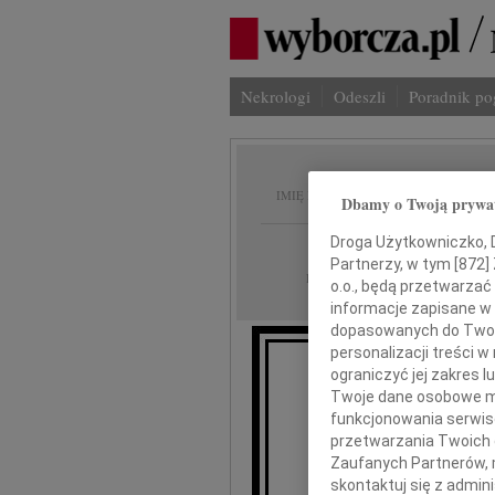
Nekrologi
Odeszli
Poradnik p
Jerzy 
IMIĘ I NAZWISKO:
Dbamy o Twoją prywa
Droga Użytkowniczko, Dr
Kraków
REGION:
Partnerzy, w tym [
872
]
19.12.2009
DATA EMISJI:
o.o., będą przetwarzać 
informacje zapisane w
dopasowanych do Twoich
personalizacji treści 
Z gł
ograniczyć jej zakres
Twoje dane osobowe mo
że
funkcjonowania serwisó
przetwarzania Twoich da
Zaufanych Partnerów, 
skontaktuj się z admin