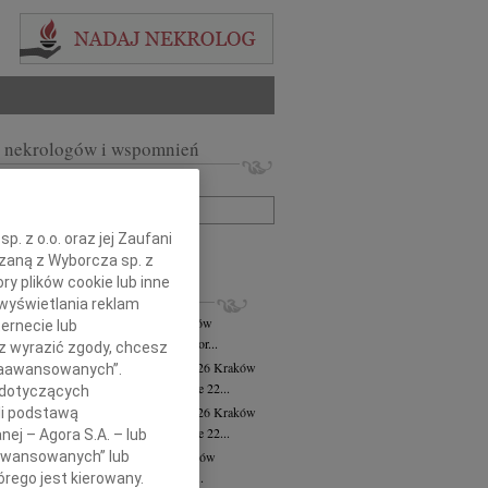
 nekrologów i wspomnień
zwisko lub numer ogłoszenia:
. z o.o. oraz jej Zaufani
+ szukanie zaawansowane
ązaną z Wyborcza sp. z
ry plików cookie lub inne
KROLOGI
wyświetlania reklam
ej Krzysztof Torbus
31.07.2026
Kraków
ernecie lub
ej Krzysztof Torbus poeta prozaik, autor...
sz wyrazić zgody, chcesz
sława Cholewa-Hrynkowska
28.07.2026
Kraków
 Zaawansowanych”.
bokim żalem przyjęliśmy wiadomość, że 22...
 dotyczących
sława Cholewa-Hrynkowska
27.07.2026
Kraków
li podstawą
bokim żalem przyjęliśmy wiadomość, że 22...
nej – Agora S.A. – lub
aawansowanych” lub
ra Cichecka
wiek: 96
22.07.2026
Kraków
arbara Cichecka Zawodniczka Klubu...
rego jest kierowany.