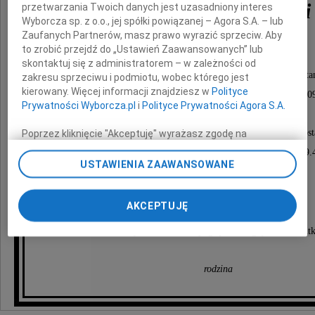
Włodzimierz Derejski
przetwarzania Twoich danych jest uzasadniony interes
Wyborcza sp. z o.o., jej spółki powiązanej – Agora S.A. – lub
Zaufanych Partnerów, masz prawo wyrazić sprzeciw. Aby
najukochańszy Mąż, Tato i Dziadek
to zrobić przejdź do „Ustawień Zaawansowanych” lub
skontaktuj się z administratorem – w zależności od
Przeżywszy 71 lat, opatrzony świętymi sakramenta
zakresu sprzeciwu i podmiotu, wobec którego jest
kierowany. Więcej informacji znajdziesz w
Polityce
odszedł od nas na zawsze do Pana dnia 10 grudnia 200
Prywatności Wyborcza.pl
i
Polityce Prywatności Agora S.A.
Msza święta żałobna przy Zmarłym odprawiona zost
Poprzez kliknięcie "Akceptuję" wyrażasz zgodę na
zainstalowanie i przechowywanie plików typu cookie
w piątek dnia 18 grudnia 2009 roku o godzinie 9.
Wyborczej sp. z o. o. jej Zaufanych Partnerów i Agora S.A.
USTAWIENIA ZAAWANSOWANE
w nowej kaplicy na Cmentarzu Batowickim,
na Twoim urządzeniu końcowym. Możesz też w każdej
chwili zmienić swoje preferencje dot. plików cookie,
po czym nastąpi odprowadzenie Zmarłego
ponownie wywołując narzędzie do zarządzania Twoimi
AKCEPTUJĘ
na miejsce wiecznego spoczynku.
preferencjami dot. przetwarzania danych poprzez
O czym zawiadamia pogrążona w głębokim smut
odnośnik „Ustawienia prywatności” w stopce serwisu i
przechodząc do sekcji „Ustawienia zaawansowane”.
Zmiana ustawień plików cookie możliwa jest także za
rodzina
pomocą ustawień przeglądarki.
My, nasi Zaufani Partnerzy i Agora S.A. możemy