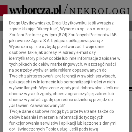
Dbamy o Twoją prywatność
Droga Użytkowniczko, Drogi Użytkowniku, jeśli wyrazisz
Nekrologi
Odeszli
Poradnik pogrzebowy
zgodę klikając "Akceptuję", Wyborcza sp. z o.o. oraz jej
Zaufani Partnerzy, w tym [
874
] Zaufanych Partnerów IAB,
jak również Agora S.A. będąca spółką powiązaną z
Wyborcza sp. z o.o., będą przetwarzać Twoje dane
Włodzimierz Derejski
IMIĘ I NAZWISKO:
osobowe takie jak adresy IP, adresy e-mail czy
identyfikatory plików cookie lub inne informacje zapisane w
tych plikach do celów marketingowych, w szczególności
Kraków
REGION:
na potrzeby wyświetlania reklam dopasowanych do
17.12.2009
DATA EMISJI:
Twoich zainteresowań i preferencji w swoich serwisach,
aplikacjach i w Internecie lub personalizacji treści w nich
wyświetlanych. Wyrażenie zgody jest dobrowolne. Jeśli nie
chcesz wyrazić zgody, chcesz ograniczyć jej zakres lub
chcesz wycofać zgodę uprzednio udzieloną przejdź do
„Ustawień Zaawansowanych”.
Twoje dane osobowe mogą być przetwarzane także do
celów badania i mierzenia informacji dotyczących
funkcjonowania serwisów i aplikacji lub łączone z danymi
dot. świadczonych Tobie usług. Jeśli podstawą