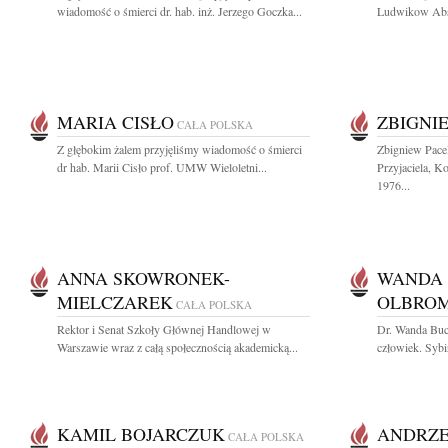
wiadomość o śmierci dr. hab. inż. Jerzego Goczka...
Ludwikow Abso
MARIA CISŁO
ZBIGNI
CAŁA POLSKA
Z głębokim żalem przyjęliśmy wiadomość o śmierci
Zbigniew Pace
dr hab. Marii Cisło prof. UMW Wieloletni...
Przyjaciela, K
1976...
ANNA SKOWRONEK-
WANDA 
MIELCZAREK
OLBRO
CAŁA POLSKA
Rektor i Senat Szkoły Głównej Handlowej w
Dr. Wanda Buc
Warszawie wraz z całą społecznością akademicką...
człowiek. Sybi
KAMIL BOJARCZUK
ANDRZE
CAŁA POLSKA