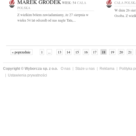
MAREK GRODEK
WIEK: 54
CAŁA
CAŁA POLSK
POLSKA
W dniu 26 sier
Z wielkim bólem zawiadamiamy, że 27 sierpnia w
Osoba. Z wiel
wieku 54 lat odszedł od nas nagle Tata,...
« poprzednie
1
...
13
14
15
16
17
18
19
20
21
»
Copyright © Wyborcza sp. z o.o.
O nas
Staże u nas
Reklama
Polityka 
Ustawienia prywatności