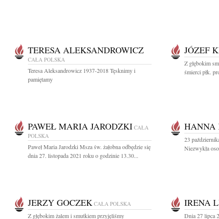
TERESA ALEKSANDROWICZ
JÓZEF 
CAŁA POLSKA
Z głębokim sm
Teresa Aleksandrowicz 1937-2018 Tęsknimy i
śmierci płk. pro
pamiętamy
PAWEŁ MARIA JARODZKI
HANNA 
CAŁA
POLSKA
23 październi
Paweł Maria Jarodzki Msza św. żałobna odbędzie się
Niezwykła osob
dnia 27. listopada 2021 roku o godzinie 13.30...
JERZY GOCZEK
IRENA 
CAŁA POLSKA
Z głębokim żalem i smutkiem przyjęliśmy
Dnia 27 lipca 