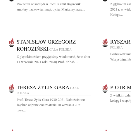
Rok temu odszedł dr n. med. Kamil Bojarczuk
Z głębokim ża
ambitny naukowiec, mąż, ojciec Marianny, nasz...
2021 r. w wiek
Kolega...
STANISŁAW GRZEGORZ
RYSZAR
ROHOZIŃSKI
POLSKA
CAŁA POLSKA
Podziękowanie
Z głębokim żalem przyjęliśmy wiadomość, że w dniu
Wszystkim, któ
11 września 2021 roku zmarł Prof. dr hab....
TERESA ŻYLIS-GARA
PIOTR 
CAŁA
POLSKA
Z wielkim żale
Prof. Teresa Żylis-Gara 1930-2021 Nabożeństwo
kolegę i współ
żałobne odprawione zostanie 10 września 2021
roku...