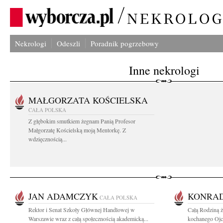
Nekrologi
Odeszli
Poradnik pogrzebowy
Inne nekrologi
MAŁGORZATA KOŚCIELSKA
CAŁA POLSKA
Z głębokim smutkiem żegnam Panią Profesor
Małgorzatę Kościelską moją Mentorkę. Z
wdzięcznością...
JAN ADAMCZYK
KONRAD
CAŁA POLSKA
Rektor i Senat Szkoły Głównej Handlowej w
Całą Rodziną 
Warszawie wraz z całą społecznością akademicką...
kochanego Ojca