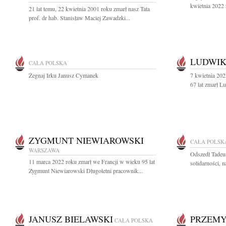
kwietnia 2022 
21 lat temu, 22 kwietnia 2001 roku zmarł nasz Tata
prof. dr hab. Stanisław Maciej Zawadzki...
LUDWIK
CAŁA POLSKA
Żegnaj Irku Janusz Cymanek
7 kwietnia 202
67 lat zmarł L
ZYGMUNT NIEWIAROWSKI
CAŁA POLSK
WARSZAWA
Odszedł Tadeu
11 marca 2022 roku zmarł we Francji w wieku 95 lat
solidarności, 
Zygmunt Niewiarowski Długoletni pracownik...
JANUSZ BIELAWSKI
PRZEMY
CAŁA POLSKA