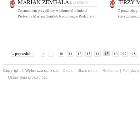
MARIAN ZEMBALA
JERZY 
KATOWICE
Ze smutkiem przyjęliśmy wiadomość o śmierci
Z prawdziwym 
Profesora Mariana Zembali Kondolencje Rodzinie i...
klasycznego, c
« poprzednie
1
...
10
11
12
13
14
15
16
17
18
»
Copyright © Wyborcza sp. z o.o.
O nas
Staże u nas
Reklama
Polityka 
Ustawienia prywatności