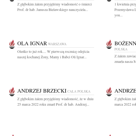
Z głębokim żalem przyjęliśmy wiadomość o śmierci
1 kwietnia prz
Prof. dr hab. Janusza Bielawskiego nauczyciela...
Przemysława L
you...
OLA IGNAR
BOŻENN
WARSZAWA
POLSKA
Oleńko to już rok.... W pierwszą rocznicę odejścia
Z żalem zawia
naszej kochanej Żony, Mamy i Babci Oli Ignar...
zmarła nasza 
ANDRZEJ BRZECKI
ANDRZE
CAŁA POLSKA
Z głębokim żalem przyjęliśmy wiadomość, że w dniu
Z głębokim ża
25 marca 2022 roku zmarł Prof. dr hab. Andrzej...
marca 2022 rok