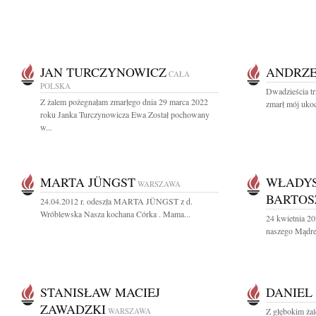
JAN TURCZYNOWICZ
ANDRZE
CAŁA
POLSKA
Dwadzieścia tr
Z żalem pożegnałam zmarłego dnia 29 marca 2022
zmarł mój ukoc
roku Janka Turczynowicza Ewa Został pochowany
w...
MARTA JÜNGST
WŁADY
WARSZAWA
BARTOS
24.04.2012 r. odeszła MARTA JÜNGST z d.
Wróblewska Nasza kochana Córka . Mama...
24 kwietnia 20
naszego Mądre
STANISŁAW MACIEJ
DANIEL
ZAWADZKI
WARSZAWA
Z głębokim ża