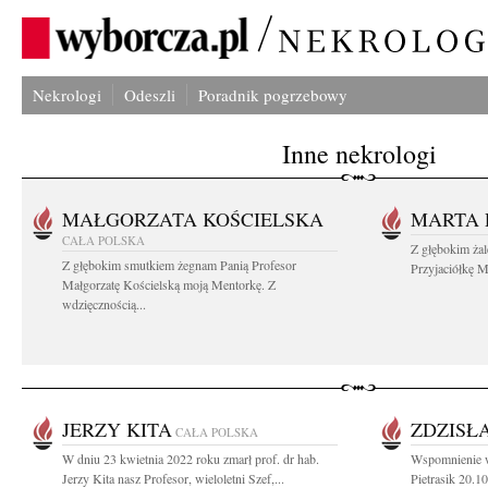
Nekrologi
Odeszli
Poradnik pogrzebowy
Inne nekrologi
MAŁGORZATA KOŚCIELSKA
MARTA 
CAŁA POLSKA
Z głębokim ża
Z głębokim smutkiem żegnam Panią Profesor
Przyjaciółkę M
Małgorzatę Kościelską moją Mentorkę. Z
wdzięcznością...
JERZY KITA
ZDZISŁ
CAŁA POLSKA
W dniu 23 kwietnia 2022 roku zmarł prof. dr hab.
Wspomnienie w 
Jerzy Kita nasz Profesor, wieloletni Szef,...
Pietrasik 20.10