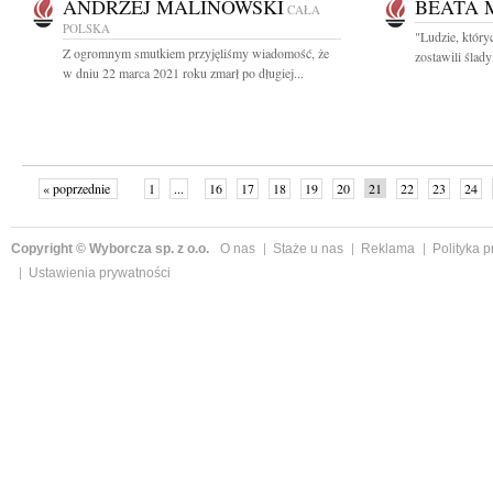
ANDRZEJ MALINOWSKI
BEATA 
CAŁA
POLSKA
"Ludzie, który
Z ogromnym smutkiem przyjęliśmy wiadomość, że
zostawili ślad
w dniu 22 marca 2021 roku zmarł po długiej...
« poprzednie
1
...
16
17
18
19
20
21
22
23
24
»
Copyright © Wyborcza sp. z o.o.
O nas
Staże u nas
Reklama
Polityka 
Ustawienia prywatności