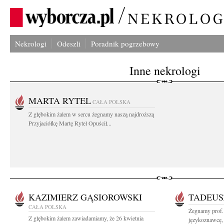
Nekrologi
Odeszli
Poradnik pogrzebowy
Inne nekrologi
MARTA RYTEL
CAŁA POLSKA
Z głębokim żalem w sercu żegnamy naszą najdroższą
Przyjaciółkę Martę Rytel Opuścił...
KAZIMIERZ GĄSIOROWSKI
TADEUS
CAŁA POLSKA
Żegnamy prof.
Z głębokim żalem zawiadamiamy, że 26 kwietnia
językoznawcę,