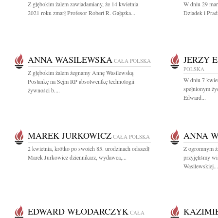
Z głębokim żalem zawiadamiany, że 14 kwietnia
W dniu 29 mar
2021 roku zmarł Profesor Robert R. Gałązka...
Dziadek i Prad
ANNA WASILEWSKA
JERZY 
CAŁA POLSKA
POLSKA
Z głębokim żalem żegnamy Annę Wasilewską
W dniu 7 kwiet
Posłankę na Sejm RP absolwentkę technologii
spełnionym życ
żywności b....
Edward...
MAREK JURKOWICZ
ANNA W
CAŁA POLSKA
2 kwietnia, krótko po swoich 85. urodzinach odszedł
Z ogromnym ża
Marek Jurkowicz dziennikarz, wydawca,...
przyjęliśmy w
Wasilewskiej...
EDWARD WŁODARCZYK
KAZIMI
CAŁA