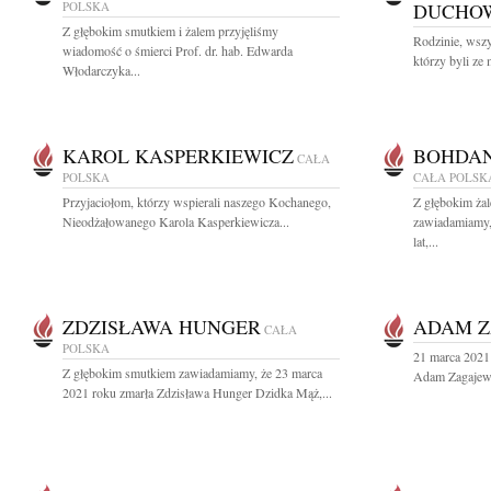
POLSKA
DUCHO
Z głębokim smutkiem i żalem przyjęliśmy
Rodzinie, wsz
wiadomość o śmierci Prof. dr. hab. Edwarda
którzy byli ze
Włodarczyka...
KAROL KASPERKIEWICZ
BOHDAN
CAŁA
POLSKA
CAŁA POLSK
Przyjaciołom, którzy wspierali naszego Kochanego,
Z głębokim ża
Nieodżałowanego Karola Kasperkiewicza...
zawiadamiamy,
lat,...
ZDZISŁAWA HUNGER
ADAM Z
CAŁA
POLSKA
21 marca 2021
Z głębokim smutkiem zawiadamiamy, że 23 marca
Adam Zagajews
2021 roku zmarła Zdzisława Hunger Dzidka Mąż,...