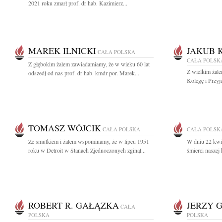
2021 roku zmarł prof. dr hab. Kazimierz...
MAREK ILNICKI
JAKUB 
CAŁA POLSKA
CAŁA POLSK
Z głębokim żalem zawiadamiamy, że w wieku 60 lat
Z wielkim żal
odszedł od nas prof. dr hab. kmdr por. Marek...
Kolegę i Przyj
TOMASZ WÓJCIK
CAŁA POLSKA
CAŁA POLSK
Ze smutkiem i żalem wspominamy, że w lipcu 1951
W dniu 22 kwie
roku w Detroit w Stanach Zjednoczonych zginął...
śmierci naszej
ROBERT R. GAŁĄZKA
JERZY 
CAŁA
POLSKA
POLSKA