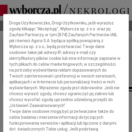
Dbamy o Twoją prywatność
Droga Użytkowniczko, Drogi Użytkowniku, jeśli wyrazisz
Nekrologi
Odeszli
Poradnik pogrzebowy
zgodę klikając "Akceptuję", Wyborcza sp. z o.o. oraz jej
Zaufani Partnerzy, w tym [
874
] Zaufanych Partnerów IAB,
jak również Agora S.A. będąca spółką powiązaną z
Wyborcza sp. z o.o., będą przetwarzać Twoje dane
Stanisław Mlekodaj
IMIĘ I NAZWISKO:
osobowe takie jak adresy IP, adresy e-mail czy
identyfikatory plików cookie lub inne informacje zapisane w
tych plikach do celów marketingowych, w szczególności
cała Polska
REGION:
na potrzeby wyświetlania reklam dopasowanych do
28.12.2021
DATA EMISJI:
Twoich zainteresowań i preferencji w swoich serwisach,
aplikacjach i w Internecie lub personalizacji treści w nich
wyświetlanych. Wyrażenie zgody jest dobrowolne. Jeśli nie
chcesz wyrazić zgody, chcesz ograniczyć jej zakres lub
chcesz wycofać zgodę uprzednio udzieloną przejdź do
Z głębokim smutkiem i żalem
„Ustawień Zaawansowanych”.
przyjęliśmy wiadomość o śmierci
Twoje dane osobowe mogą być przetwarzane także do
celów badania i mierzenia informacji dotyczących
funkcjonowania serwisów i aplikacji lub łączone z danymi
dot. świadczonych Tobie usług. Jeśli podstawą