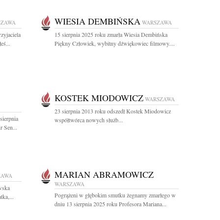
WIESIA DEMBIŃSKA
SZAWA
WARSZAWA
yjaciela
15 sierpnia 2025 roku zmarła Wiesia Dembińska
eś...
Piękny Człowiek, wybitny dźwiękowiec filmowy....
KOSTEK MIODOWICZ
WARSZAWA
23 sierpnia 2013 roku odszedł Kostek Miodowicz
sierpnia
współtwórca nowych służb...
r Sen...
MARIAN ABRAMOWICZ
ZAWA
WARSZAWA
wska
Pogrążeni w głębokim smutku żegnamy zmarłego w
ka,...
dniu 13 sierpnia 2025 roku Profesora Mariana...