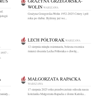
RUS
GRAŻYNA GRZEGORSKA-
WOLIN
WARSZAWA
ed.
Grażyna Grzegorska-Wolin 1952-2025 Cztery i pół
jologii
roku po ślubie. Byliśmy już we...
LECH PÓŁTORAK
WARSZAWA
A
12 sierpnia minęła osiemnasta, bolesna rocznica
śmierci docenta Lecha Półtoraka o chwilę...
 1937 -
,
A
MAŁGORZATA RAPACKA
WARSZAWA
a
17 sierpnia 2025 roku przedwcześnie odeszła nasza
niały...
koleżanka Małgorzata Rapacka z domu Kańska...