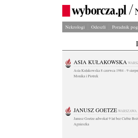
Nekrologi
Odeszli
Poradnik po
ASIA KUŁAKOWSKA
WARS
Asia Kułakowska 8 czerwca 1984 - 9 sierp
Monika i Piotrek
JANUSZ GOETZE
WARSZAWA
Janusz Goetze adwokat 9 lat bez Ciebie Boż
Agnieszka