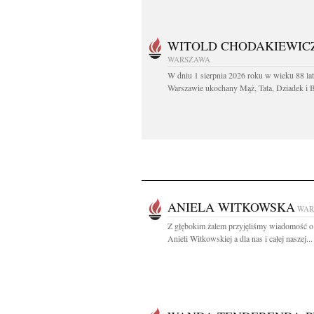
WITOLD CHODAKIEWIC
WARSZAWA
W dniu 1 sierpnia 2026 roku w wieku 88 la
Warszawie ukochany Mąż, Tata, Dziadek i Br
ANIELA WITKOWSKA
WAR
Z głębokim żalem przyjęliśmy wiadomość o
Anieli Witkowskiej a dla nas i całej naszej...