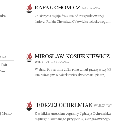
RAFAŁ CHOMICZ
WARSZAWA
arka
26 sierpnia mijają dwa lata od niespodziewanej
śmierci Rafała Chomicza Człowieka szlachetnego,...
MIROSŁAW KOSIERKIEWICZ
AWA
WIEK: 93
WARSZAWA
ióstr
W dniu 20 sierpnia 2025 roku zmarł przeżywszy 93
o...
lata Mirosław Kosierkiewicz dyplomata, pisarz,...
JĘDRZEJ OCHREMIAK
WARSZAWA
ój Mentor
Z wielkim smutkiem żegnamy Jędrzeja Ochremiaka
mądrego i kochanego przyjaciela, zaangażowanego...