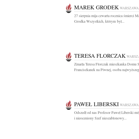
MAREK GRODEK
WARSZAWA
27 sierpnia mija czwarta rocznica śmierci M
Grodka Wszystkich, którym był...
TERESA FLORCZAK
WARSZ
Zmarła Teresa Florczak mieszkanka Domu S
Franciszkanek na Piwnej, osoba najwyższeg
PAWEŁ LIBERSKI
WARSZAWA
Odszedł od nas Profesor Paweł Liberski m
i nieoceniony Szef nieszablonowy...