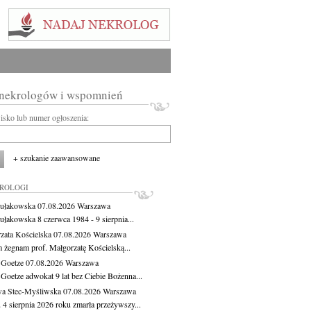
 nekrologów i wspomnień
wisko lub numer ogłoszenia:
+ szukanie zaawansowane
KROLOGI
ułakowska
07.08.2026
Warszawa
ułakowska 8 czerwca 1984 - 9 sierpnia...
zata Kościelska
07.08.2026
Warszawa
m żegnam prof. Małgorzatę Kościelską...
 Goetze
07.08.2026
Warszawa
 Goetze adwokat 9 lat bez Ciebie Bożenna...
a Stec-Myśliwska
07.08.2026
Warszawa
 4 sierpnia 2026 roku zmarła przeżywszy...