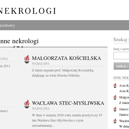
grzebowy
Inne nekrologi
Szukaj
Imię i naz
MAŁGORZATA KOŚCIELSKA
ZAWA
WARSZAWA
nia 2011
Z żalem żegnam prof. Małgorzatę Kościelską
dziękując za wiele Dorota Orlińska
INNE NE
Asia K
Asia K
Małgor
WACŁAWA STEC-MYŚLIWSKA
Z żale
WARSZAWA
Janusz
enna i
Janusz
W dniu 4 sierpnia 2026 roku zmarła przeżywszy 93
lata Wacława Stec-Myśliwska o czym
Wacław
zawiadamiamy...
W dniu