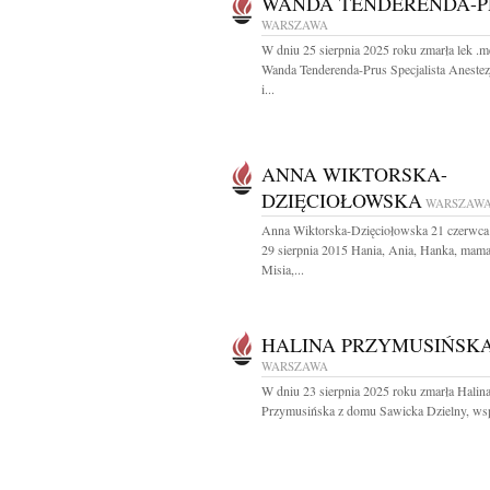
WANDA TENDERENDA-P
WARSZAWA
W dniu 25 sierpnia 2025 roku zmarła lek .m
Wanda Tenderenda-Prus Specjalista Anestez
i...
ANNA WIKTORSKA-
DZIĘCIOŁOWSKA
WARSZAW
Anna Wiktorska-Dzięciołowska 21 czerwca
29 sierpnia 2015 Hania, Ania, Hanka, mama
Misia,...
HALINA PRZYMUSIŃSK
WARSZAWA
W dniu 23 sierpnia 2025 roku zmarła Halin
Przymusińska z domu Sawicka Dzielny, wspa