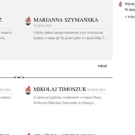
Witold
W dniu 
+ więc
Z
MARIANNA SZYMAŃSKA
WARSZAWA
t zmarł w
Gdyby miłość mogła uzdrawiać a łzy wskrzeszać
at...
byłabyś z nami ale Ty jesteś tylko w snach Mija 7...
więcej
MIKOŁAJ TIMOSZUK
SZAWA
WARSZAWA
 śmierci
Z żalem przyjęliśmy wiadomość o śmierci Pana
Profesora Mikołaja Timoszuka wybitnego...