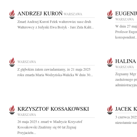
ANDRZEJ KUROŃ
EUGENI
WARSZAWA
WARSZAWA
Zmarł Andrzej Kuroń Felek walterowiec nasz druh
W dniu 27 maj
Walterowcy z Jedynki Ewa Bożyk - Jare Zula Kahl...
Profesor Euge
korespondent..
HALINA
WARSZAWA
WARSZAWA
Z głębokim żalem zawiadamiamy, że 21 maja 2025
Żegnamy Mgr H
roku zmarła Maria Wodzyńska-Walicka W dniu 30...
zasłużonego p
administracyjną
KRZYSZTOF KOSSAKOWSKI
JACEK 
WARSZAWA
3 czerwca 2025
26 maja 2025 r. zmarł w Madrycie Krzysztof
nieustannie na
Kossakowski Znaliśmy się 60 lat Żegnaj
Przyjacielu...