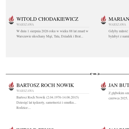
WITOLD CHODAKIEWICZ
MARIA
WARSZAWA
WARSZAWA
W dniu 1 sierpnia 2026 roku w wieku 88 lat zmarł w
Gdyby miłość 
Warszawie ukochany Mąż, Tata, Dziadek i Brat...
byłabyś z nami 
BARTOSZ ROCH NOWIK
JAN BU
WARSZAWA
Z głębokim sm
Bartosz Roch Nowik (2.04.1976-14.06.2015)
czerwca 2025, 
Dziesięć lat tęsknoty, samotności i smutku...
Rodzice:...