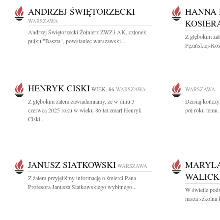
ANDRZEJ ŚWIĘTORZECKI
HANNA 
WARSZAWA
KOSIER
Andrzej Świętorzecki Żołnierz ZWZ i AK, członek
Z głębokim ża
pułku "Baszta", powstaniec warszawski....
Pęzińskiej-Kosi
HENRYK CISKI
WIEK: 86
WARSZAWA
WARSZAWA
Z głębokim żalem zawiadamiamy, że w dniu 3
Dzisiaj kończy
czerwca 2025 roku w wieku 86 lat zmarł Henryk
pół roku temu. 
Ciski...
JANUSZ SIATKOWSKI
MARYL
WARSZAWA
WALIC
Z żalem przyjęliśmy informację o śmierci Pana
Profesora Janusza Siatkowskiego wybitnego...
W świetle podw
nasza szkolna 