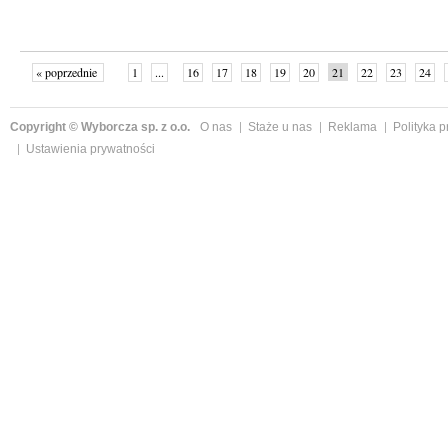
« poprzednie
1
...
16
17
18
19
20
21
22
23
24
»
Copyright © Wyborcza sp. z o.o.
O nas
Staże u nas
Reklama
Polityka 
Ustawienia prywatności