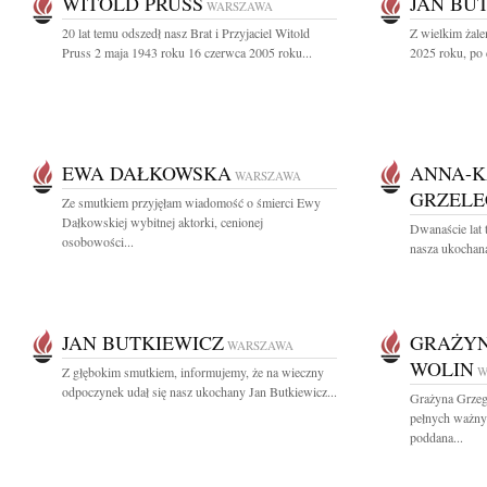
WITOLD PRUSS
JAN BU
WARSZAWA
20 lat temu odszedł nasz Brat i Przyjaciel Witold
Z wielkim żal
Pruss 2 maja 1943 roku 16 czerwca 2005 roku...
2025 roku, po 
EWA DAŁKOWSKA
ANNA-K
WARSZAWA
GRZEL
Ze smutkiem przyjęłam wiadomość o śmierci Ewy
Dałkowskiej wybitnej aktorki, cenionej
Dwanaście lat 
osobowości...
nasza ukochana
JAN BUTKIEWICZ
GRAŻYN
WARSZAWA
WOLIN
Z głębokim smutkiem, informujemy, że na wieczny
W
odpoczynek udał się nasz ukochany Jan Butkiewicz...
Grażyna Grzeg
pełnych ważny
poddana...