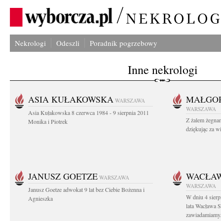
Nekrologi
Odeszli
Poradnik pogrzebowy
Inne nekrologi
ASIA KUŁAKOWSKA
MAŁGOR
WARSZAWA
WARSZAWA
Asia Kułakowska 8 czerwca 1984 - 9 sierpnia 2011
Z żalem żegnam
Monika i Piotrek
dziękując za w
JANUSZ GOETZE
WACŁAW
WARSZAWA
WARSZAWA
Janusz Goetze adwokat 9 lat bez Ciebie Bożenna i
W dniu 4 sier
Agnieszka
lata Wacława 
zawiadamiamy.