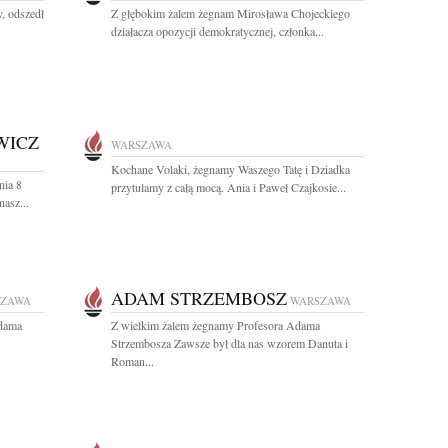
y, odszedł
Z głębokim żalem żegnam Mirosława Chojeckiego
działacza opozycji demokratycznej, członka...
WICZ
WARSZAWA
Kochane Volaki, żegnamy Waszego Tatę i Dziadka
nia 8
przytulamy z całą mocą. Ania i Paweł Czajkosie...
asz...
ADAM STRZEMBOSZ
SZAWA
WARSZAWA
Adama
Z wielkim żalem żegnamy Profesora Adama
Strzembosza Zawsze był dla nas wzorem Danuta i
Roman...