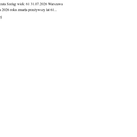
zata Szeląg
wiek: 61
31.07.2026
Warszawa
a 2026 roku zmarła przeżywszy lat 61...
ej