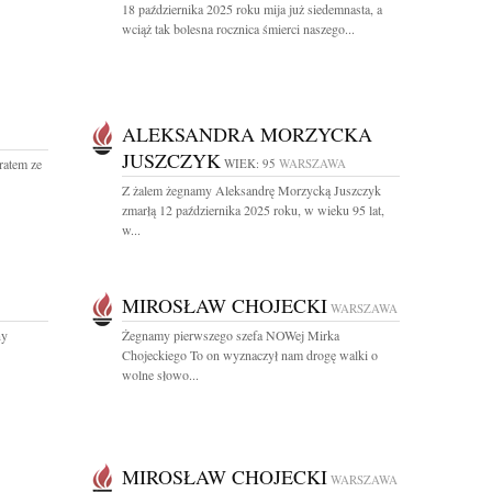
18 października 2025 roku mija już siedemnasta, a
wciąż tak bolesna rocznica śmierci naszego...
ALEKSANDRA MORZYCKA
JUSZCZYK
ratem ze
WIEK: 95
WARSZAWA
Z żalem żegnamy Aleksandrę Morzycką Juszczyk
zmarłą 12 października 2025 roku, w wieku 95 lat,
w...
MIROSŁAW CHOJECKI
WARSZAWA
ny
Żegnamy pierwszego szefa NOWej Mirka
Chojeckiego To on wyznaczył nam drogę walki o
wolne słowo...
MIROSŁAW CHOJECKI
WARSZAWA