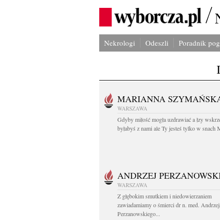
Nekrologi
Odeszli
Poradnik po
MARIANNA SZYMAŃSK
WARSZAWA
Gdyby miłość mogła uzdrawiać a łzy wskrz
byłabyś z nami ale Ty jesteś tylko w snach M
ANDRZEJ PERZANOWSK
WARSZAWA
Z głębokim smutkiem i niedowierzaniem
zawiadamiamy o śmierci dr n. med. Andrzej
Perzanowskiego...