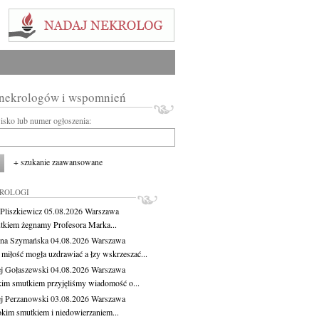
 nekrologów i wspomnień
wisko lub numer ogłoszenia:
+ szukanie zaawansowane
KROLOGI
Pliszkiewicz
05.08.2026
Warszawa
tkiem żegnamy Profesora Marka...
na Szymańska
04.08.2026
Warszawa
miłość mogła uzdrawiać a łzy wskrzeszać...
j Gołaszewski
04.08.2026
Warszawa
kim smutkiem przyjęliśmy wiadomość o...
j Perzanowski
03.08.2026
Warszawa
okim smutkiem i niedowierzaniem...