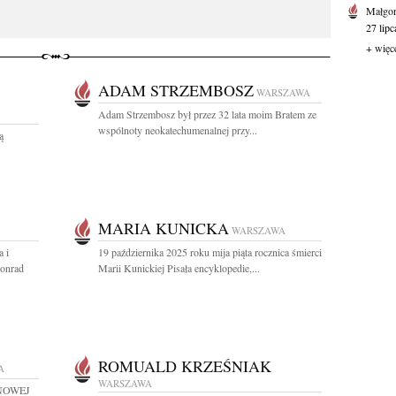
Małgor
27 lipc
+ więc
ADAM STRZEMBOSZ
WARSZAWA
Adam Strzembosz był przez 32 lata moim Bratem ze
wspólnoty neokatechumenalnej przy...
ą
MARIA KUNICKA
WARSZAWA
a i
19 października 2025 roku mija piąta rocznica śmierci
Konrad
Marii Kunickiej Pisała encyklopedie,...
ROMUALD KRZEŚNIAK
A
WARSZAWA
z NOWEJ