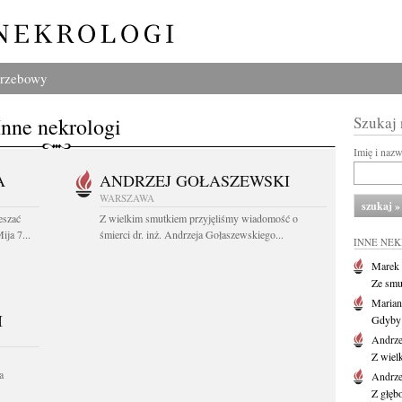
grzebowy
Inne nekrologi
Szukaj
Imię i naz
A
ANDRZEJ GOŁASZEWSKI
WARSZAWA
eszać
Z wielkim smutkiem przyjęliśmy wiadomość o
ija 7...
śmierci dr. inż. Andrzeja Gołaszewskiego...
INNE NE
Marek 
Ze smu
Marian
I
Gdyby 
Andrze
Z wiel
a
Andrze
Z głęb