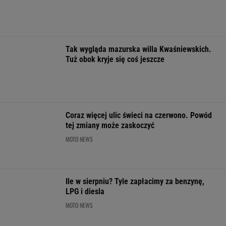
LPG i diesla
MOTO NEWS
Finał wyprzedaży w Eobuwie - kultowe
Birkenstocki w końcu na promocji
OFERTY AVANTI24
Dlaczego warto
Rozpoznasz tych
Posyp skórkę
spryskać klucze
wybitnych aktorów
ziemniaka sodą
octem? Sztuczka,
PRL-u? Wszyscy mylą
Prosty trik pom
której mało kto używa
się w 8. pytaniu
kuchni