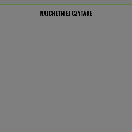
NAJCHĘTNIEJ CZYTANE
"Rak się rozprzestrzenił". Nowe informacje o
stanie zdrowia Joe Bidena
Gniazdo os przy domu. Jak je usunąć?