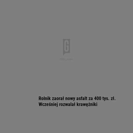
Manifestacja w
Wyniki Lotto
Zerwana linia
Warszawie.
07.08.2026 -
energetyczna n
Organizatorzy mają
EkstraPensja,
Podlasiu. Żand
siedem postulatów
EkstraPremia,
sprawdza śmigł
EuroJackpot, Kaskada,
MiniLotto, MultiMulti
WSPÓŁPRACA PŁATNA Z WYBORCZA.PL
ZROZUM, POZNAJ, ODKRYWAJ
SEKCJA Z SUBSKRYPCJĄ
"Patrz w talerz, a nie w cycki". Jak długo
jeszcze matki będą to znosić
Olbrychski nie będzie jurorem na festiwalu w
Gdyni. Ministerstwo Kultury tłumaczy tę
decyzję