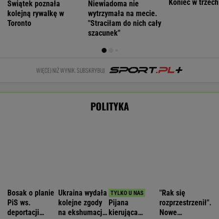
Wyniki Lotto 08.08.2026 - EkstraPensja,
EkstraPremia, Kaskada, Lotto, LottoPlus,
MiniLotto, MultiMulti
Nie będzie nowej umowy TVP z Kościołem.
Obowiązuje ta podpisana przez Kurskiego
MARCIN KOZŁOWSKI
Zwrot w sprawie Patriotów. Zełenski: Mamy
umowy z USA