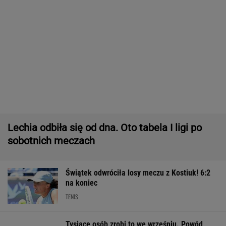
Ten SUV rozdaje karty w klasie premium. To
japoński majstersztyk - moc wbija w fotel, a
wnętrze jak w limuzynie!
MATERIAŁ PROMOCYJNY
Fatalne wieści dla klubu Lewandowskiego
PIŁKA NOŻNA
Na taki mecz Ig Światęk
czekaliśmy. Fakt: przegrała pierwszy set. Ale
potem rywalka była bezradna