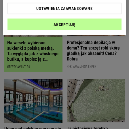
USTAWIENIA ZAAWANSOWANE
AKCEPTUJĘ
Profesjonalna depilacja w
Na wesele wybieram
domu? Ten sprzęt robi skórę
sukienki z polską metką.
gładką jak aksamit! Cena?
Ta wygląda jak z włoskiego
Dobra
butiku, a kupisz ją z
RABATEM
REKLAMA MEDIA EXPERT
OFERTY AVANTI24
Ta pistacjowa torebka
Urlop nad polskim morzem nie