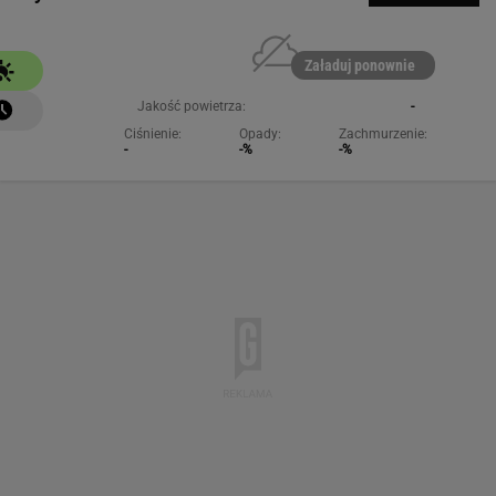
Załaduj ponownie
Jakość powietrza:
-
Ciśnienie:
Opady:
Zachmurzenie:
-
-%
-%