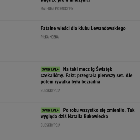
Świątek poznała
Niewiadoma nie
Rozstrzygnęli m
kolejną rywalkę w
wytrzymała na mecie.
Świątek z Kosti
Toronto
"Straciłam do nich cały
Koniec w trzech
szacunek"
WIĘCEJ NIŻ WYNIK. SUBSKRYBUJ
POLITYKA
Bosak o planie
Ukraina wydała
"Rak się