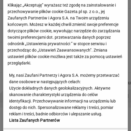
Klikając „Akceptuję” wyrażasz też zgodę na zainstalowanie i
przechowywanie plików cookie Gazeta.pl sp. z o.o., jej
Siedem lat gehenny. "Spłacamy
Zaufanych Partnerów i Agora S.A. na Twoim urządzeniu
kredyty za mieszkania, w których mieszkają
końcowym. Możesz w każdej chwili zmienić swoje preferencje
ludzie dewelopera"
dotyczące plików cookie, wywołując narzędzie do zarządzania
SUBSKRYPCJA
twoimi preferencjami dot. przetwarzania danych poprzez
odnośnik „Ustawienia prywatności ” w stopce serwisu i
Nowe zdjęcie Johna Goodmana trafiło do
przechodząc do „Ustawień Zaawansowanych”. Zmiana
sieci. Aktor schudł 90 kg
ustawień plików cookie możliwa jest także za pomocą ustawień
przeglądarki.
My, nasi Zaufani Partnerzy i Agora S.A. możemy przetwarzać
DANIEL
JUSTYNA
JAKUB
JOANNA
Autorzy:
dane osobowe w następujących celach:
MAIKOWSKI
BRYCZKOWSKA
BALCERSKI
CHOJNACK
Użycie dokładnych danych geolokalizacyjnych. Aktywne
PROBLEMY POLSKICH SIATKARZY
ZNAK Z '30'
WISŁAWA SZYMBORSKA
skanowanie charakterystyki urządzenia do celów
identyfikacji. Przechowywanie informacji na urządzeniu lub
dostęp do nich. Spersonalizowane reklamy i treści, pomiar
LETNIE OKAZJE
reklam i treści, badnie odbiorców i ulepszanie usług.
Lista Zaufanych Partnerów