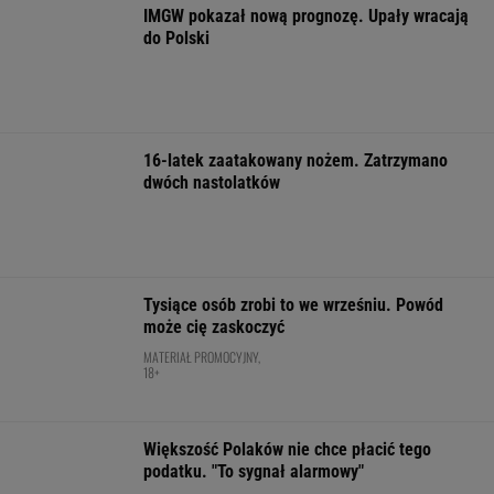
Najbardziej absurdalna rzecz w nowym
"1670"? Tym razem to ja marudzę
Więcej niż dobra kupa. Błonnik dba też o
mózg
FINANSE I TECHNOLOGIA