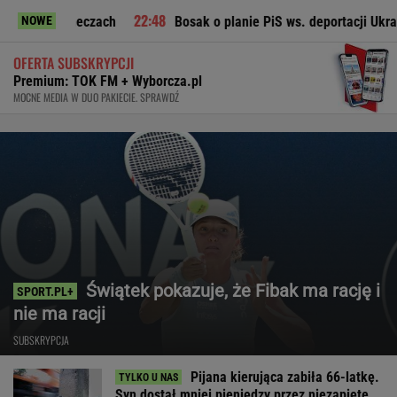
 meczach
Bosak o planie PiS ws. deportacji Ukraińców: Abso
NOWE
OFERTA SUBSKRYPCJI
Premium: TOK FM + Wyborcza.pl
MOCNE MEDIA W DUO PAKIECIE. SPRAWDŹ
Świątek pokazuje, że Fibak ma rację i
nie ma racji
SUBSKRYPCJA
Pijana kierująca zabiła 66-latkę.
Syn dostał mniej pieniędzy przez niezapięte