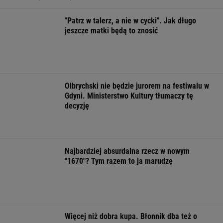
strategiczna inwestycja dla polskiego
eksportu
MATERIAŁ PROMOCYJNY
Starzejąca się Polska uwalnia tysiące lokali.
Co czeka rynek?