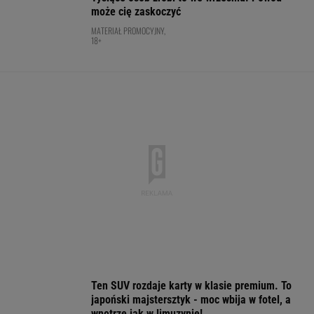
SUBSKRYPCJA
Po roku wszystko się zmieniło. Tak
wygląda dziś Natalia Bukowiecka
SUBSKRYPCJA
Bawarski gigant zostawia konkurencję w tyle.
Co za design! A rata miesięczna? Zaskakująco
niska!
MATERIAŁ PROMOCYJNY
Legia zatrzymana. Prowadziła 1:0 i dała się
zaskoczyć