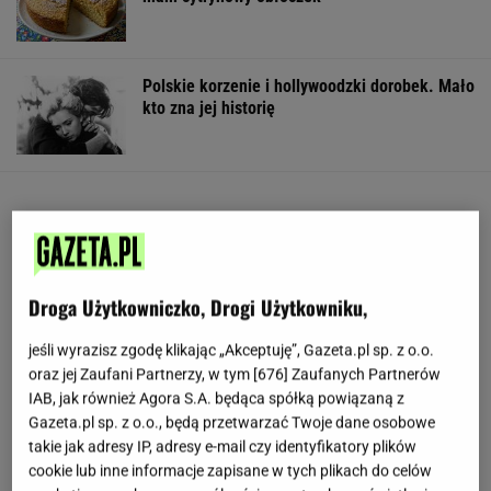
Polskie korzenie i hollywoodzki dorobek. Mało
kto zna jej historię
Droga Użytkowniczko, Drogi Użytkowniku,
jeśli wyrazisz zgodę klikając „Akceptuję”, Gazeta.pl sp. z o.o.
oraz jej Zaufani Partnerzy, w tym [
676
] Zaufanych Partnerów
IAB, jak również Agora S.A. będąca spółką powiązaną z
Gazeta.pl sp. z o.o., będą przetwarzać Twoje dane osobowe
takie jak adresy IP, adresy e-mail czy identyfikatory plików
cookie lub inne informacje zapisane w tych plikach do celów