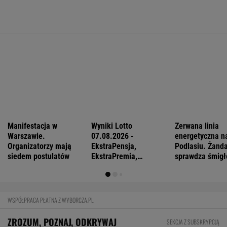
Mają pieniądze i przejmują tereny. "Land Back"
rozkwita
BIZNES
Pierwszy etap GAT zakończony. To