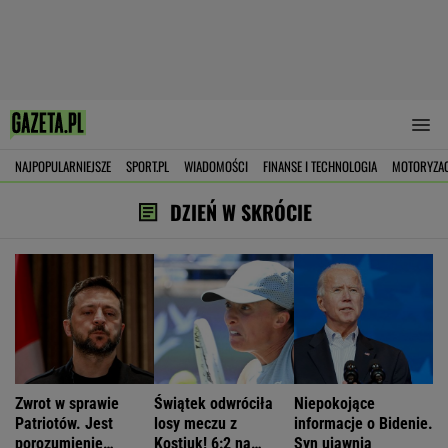
NAJPOPULARNIEJSZE
SPORT.PL
WIADOMOŚCI
FINANSE I TECHNOLOGIA
MOTORYZA
DZIEŃ W SKRÓCIE
Zwrot w sprawie
Świątek odwróciła
Niepokojące
Patriotów. Jest
losy meczu z
informacje o Bidenie.
porozumienie
Kostiuk! 6:2 na
Syn ujawnia