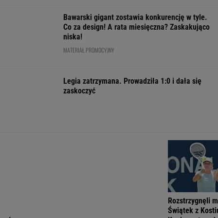
PiS ws.
kolejne zgody
Pijana
rozprzestrzenił".
deportacji
na ekshumacje
kierująca
Nowe
Ukraińców:
polskich ofiar
zabiła 66-
informacje o
Absolutny
na Wołyniu
latkę.
stanie zdrowia
populizm
Ubezpieczyciel
Joe Bidena
WIADOMOŚCI
chciał wypłacić
mniej