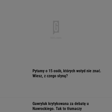
Pytamy o 15 osób, których wstyd nie znać.
Wiesz, z czego słyną?
Gawryluk krytykowana za debatę u
Nawrockiego. Tak to tłumaczy
Tak wygląda mazurska willa Kwaśniewskich.
Tuż obok kryje się coś jeszcze
Coraz więcej ulic świeci na czerwono. Powód
tej zmiany może zaskoczyć
MOTO NEWS
Ile w sierpniu? Tyle zapłacimy za benzynę,