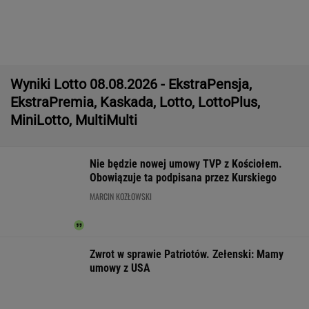
16-latek zaatakowany nożem. Zatrzymano
dwóch nastolatków
Tysiące osób zrobi to we wrześniu. Powód
może cię zaskoczyć
MATERIAŁ PROMOCYJNY,
18+
Większość Polaków nie chce płacić tego
podatku. "To sygnał alarmowy"