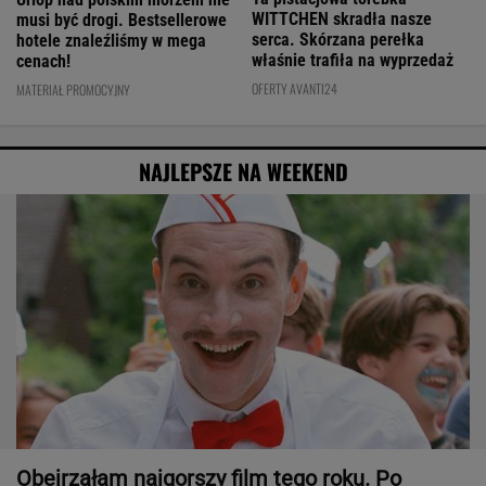
WITTCHEN skradła nasze
musi być drogi. Bestsellerowe
serca. Skórzana perełka
hotele znaleźliśmy w mega
właśnie trafiła na wyprzedaż
cenach!
OFERTY AVANTI24
MATERIAŁ PROMOCYJNY
NAJLEPSZE NA WEEKEND
Obejrzałam najgorszy film tego roku. Po