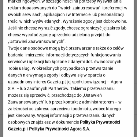
marketingowych, w szczególności na potrzeby wyświetlania
reklam dopasowanych do Twoich zainteresowań i preferencji w
swoich serwisach, aplikacjach i w Internecie lub personalizacji
treści w nich wyświetlanych. Wyrażenie zgody jest dobrowolne.
Hyży dosadnie odpowiedziała hejterom.
Jeśli nie chcesz wyrazić zgody, chcesz ograniczyć jej zakres lub
"Skończyła mi się cierpliwość"
chcesz wycofać zgodę uprzednio udzieloną przejdź do
„Ustawień Zaawansowanych”.
Twoje dane osobowe mogą być przetwarzane także do celów
badania i mierzenia informacji dotyczących funkcjonowania
Te kultowe teksty zapisały się w pamięci
serwisów i aplikacji lub łączone z danymi dot. świadczonych
wszystkich Polaków. Znasz je?
Tobie usług. W określonych przypadkach przetwarzanie
danych nie wymaga zgody i odbywa się w oparciu o
uzasadniony interes Gazeta.pl, jej spółki powiązanej – Agora
S.A. – lub Zaufanych Partnerów. Takiemu przetwarzaniu
Wieniawa jako jurorka "TzG" to
możesz się sprzeciwić, przechodząc do „Ustawień
dobry pomysł? "Będzie musiała być uważna"
Zaawansowanych” lub przez kontakt z administratorem – w
zależności od zakresu sprzeciwu i podmiotu, wobec którego
jest kierowany. Więcej informacji o przetwarzaniu danych
Jedno przekonanie może utrudniać życie
osobowych znajdziesz w dokumencie
Polityka Prywatności
osobom z astygmatyzmem. Zwłaszcza latem
Gazeta.pl
i
Polityka Prywatności Agora S.A.
MATERIAŁ PROMOCYJNY