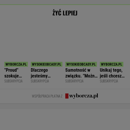
POKAŻ TRWAJĄCE
WIĘCEJ NA
WYNIKI.SPORT.PL
SPORT.PL