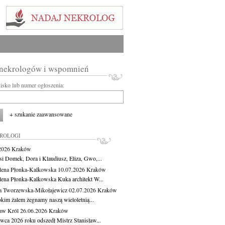
 nekrologów i wspomnień
wisko lub numer ogłoszenia:
+ szukanie zaawansowane
KROLOGI
.2026
Kraków
si Domek, Dora i Klaudiusz, Eliza, Gwo,...
ena Płonka-Kalkowska
10.07.2026
Kraków
ena Płonka-Kalkowska Kuka architekt W...
a Tworzewska-Mikołajewicz
02.07.2026
Kraków
okim żalem żegnamy naszą wieloletnią...
ław Król
26.06.2026
Kraków
rwca 2026 roku odszedł Mistrz Stanisław...