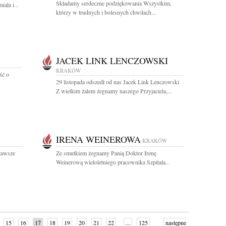
Składamy serdeczne podziękowania Wszystkim,
ała i...
którzy w trudnych i bolesnych chwilach...
JACEK LINK LENCZOWSKI
KRAKÓW
ść o
29 listopada odszedł od nas Jacek Link Lenczowski
Z wielkim żalem żegnamy naszego Przyjaciela,...
IRENA WEINEROWA
KRAKÓW
zawsze
Ze smutkiem żegnamy Panią Doktor Irenę
.
Weinerową wieloletniego pracownika Szpitala...
15
16
17
18
19
20
21
22
...
125
następne