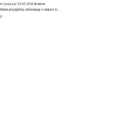
aw Lesia Leś
29.05.2026
Kraków
kiem przyjęliśmy informację o śmierci w...
ej