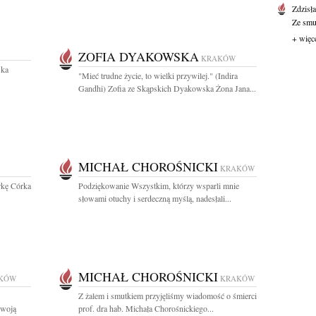
Zdzisł
Ze smut
+ więc
ZOFIA DYAKOWSKA
KRAKÓW
ska
"Mieć trudne życie, to wielki przywilej." (Indira
Gandhi) Zofia ze Skąpskich Dyakowska Żona Jana...
MICHAŁ CHOROŚNICKI
KRAKÓW
rkę Córka
Podziękowanie Wszystkim, którzy wsparli mnie
słowami otuchy i serdeczną myślą, nadesłali...
MICHAŁ CHOROŚNICKI
KÓW
KRAKÓW
Z żalem i smutkiem przyjęliśmy wiadomość o śmierci
swoją
prof. dra hab. Michała Chorośnickiego...