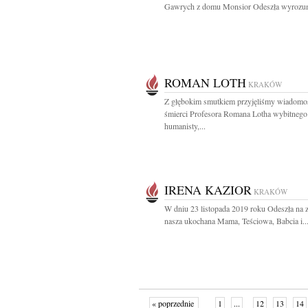
Gawrych z domu Monsior Odeszła wyrozumi
ROMAN LOTH
KRAKÓW
Z głębokim smutkiem przyjęliśmy wiadomo
śmierci Profesora Romana Lotha wybitnego
humanisty,...
IRENA KAZIOR
KRAKÓW
W dniu 23 listopada 2019 roku Odeszła na 
nasza ukochana Mama, Teściowa, Babcia i..
« poprzednie
1
...
12
13
14