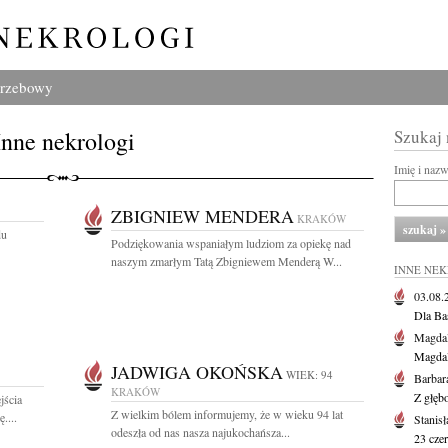
grzebowy
Inne nekrologi
Szukaj
Imię i naz
ZBIGNIEW MENDERA
KRAKÓW
du
Podziękowania wspaniałym ludziom za opiekę nad
naszym zmarłym Tatą Zbigniewem Menderą W...
INNE NE
03.08
Dla Ba
Magdal
Magdal
JADWIGA OKOŃSKA
WIEK: 94
Barbar
KRAKÓW
Z głęb
jścia
Z wielkim bólem informujemy, że w wieku 94 lat
....
Stanis
odeszła od nas nasza najukochańsza...
23 cze