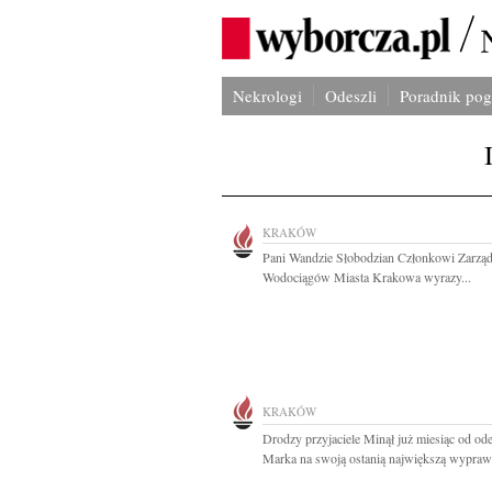
Nekrologi
Odeszli
Poradnik po
KRAKÓW
Pani Wandzie Słobodzian Członkowi Zarzą
Wodociągów Miasta Krakowa wyrazy...
KRAKÓW
Drodzy przyjaciele Minął już miesiąc od ode
Marka na swoją ostanią największą wyprawę