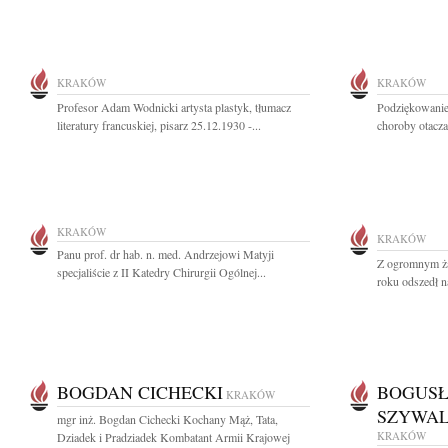
KRAKÓW
KRAKÓW
Profesor Adam Wodnicki artysta plastyk, tłumacz
Podziękowanie 
literatury francuskiej, pisarz 25.12.1930 -...
choroby otacza
KRAKÓW
KRAKÓW
Panu prof. dr hab. n. med. Andrzejowi Matyji
Z ogromnym ża
specjaliście z II Katedry Chirurgii Ogólnej...
roku odszedł na
BOGDAN CICHECKI
BOGUSŁ
KRAKÓW
SZYWA
mgr inż. Bogdan Cichecki Kochany Mąż, Tata,
KRAKÓW
Dziadek i Pradziadek Kombatant Armii Krajowej