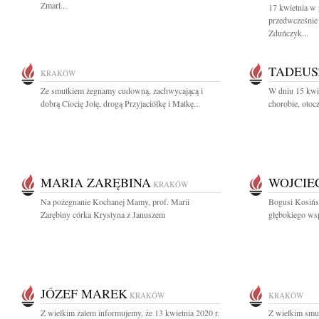
Zmarł...
17 kwietnia w 
przedwcześnie
Zduńczyk...
TADEUS
KRAKÓW
Ze smutkiem żegnamy cudowną, zachwycającą i
W dniu 15 kwie
dobrą Ciocię Jolę, drogą Przyjaciółkę i Matkę...
chorobie, otoc
MARIA ZARĘBINA
WOJCIE
KRAKÓW
Na pożegnanie Kochanej Mamy, prof. Marii
Bogusi Kosińs
Zarębiny córka Krystyna z Januszem
głębokiego wsp
JÓZEF MAREK
KRAKÓW
KRAKÓW
Z wielkim żalem informujemy, że 13 kwietnia 2020 r.
Z wielkim smu