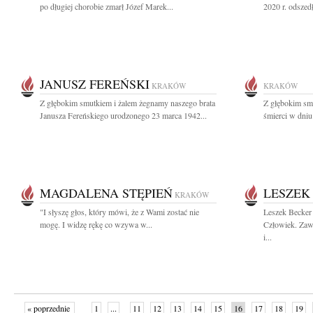
po długiej chorobie zmarł Józef Marek...
2020 r. odszed
JANUSZ FEREŃSKI
KRAKÓW
KRAKÓW
Z głębokim smutkiem i żalem żegnamy naszego brata
Z głębokim sm
Janusza Fereńskiego urodzonego 23 marca 1942...
śmierci w dniu 
MAGDALENA STĘPIEŃ
LESZEK
KRAKÓW
"I słyszę głos, który mówi, że z Wami zostać nie
Leszek Becker 
mogę. I widzę rękę co wzywa w...
Człowiek. Zaw
i...
« poprzednie
1
...
11
12
13
14
15
16
17
18
19