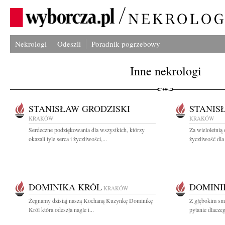
Nekrologi
Odeszli
Poradnik pogrzebowy
Inne nekrologi
STANISŁAW GRODZISKI
STANIS
KRAKÓW
KRAKÓW
Serdeczne podziękowania dla wszystkich, którzy
Za wieloletnią
okazali tyle serca i życzliwości,...
życzliwość dla
DOMINIKA KRÓL
DOMINI
KRAKÓW
Żegnamy dzisiaj naszą Kochaną Kuzynkę Dominikę
Z głębokim smu
Król która odeszła nagle i...
pytanie dlacze