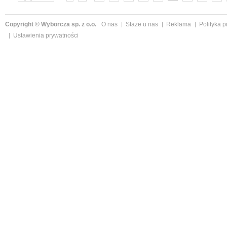
»
Copyright © Wyborcza sp. z o.o.
O nas
Staże u nas
Reklama
Polityka 
Ustawienia prywatności