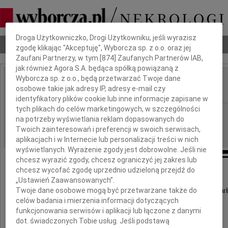
Dbamy o Twoją prywatność
Droga Użytkowniczko, Drogi Użytkowniku, jeśli wyrazisz
Nekrologi
Odeszli
Poradnik pogrzebowy
zgodę klikając "Akceptuję", Wyborcza sp. z o.o. oraz jej
Zaufani Partnerzy, w tym [
874
] Zaufanych Partnerów IAB,
jak również Agora S.A. będąca spółką powiązaną z
Wyborcza sp. z o.o., będą przetwarzać Twoje dane
Józef Marek
osobowe takie jak adresy IP, adresy e-mail czy
IMIĘ I NAZWISKO:
identyfikatory plików cookie lub inne informacje zapisane w
tych plikach do celów marketingowych, w szczególności
Kraków
REGION:
na potrzeby wyświetlania reklam dopasowanych do
15.04.2020
DATA EMISJI:
Twoich zainteresowań i preferencji w swoich serwisach,
aplikacjach i w Internecie lub personalizacji treści w nich
wyświetlanych. Wyrażenie zgody jest dobrowolne. Jeśli nie
chcesz wyrazić zgody, chcesz ograniczyć jej zakres lub
chcesz wycofać zgodę uprzednio udzieloną przejdź do
„Ustawień Zaawansowanych”.
Z wielkim żalem informujemy,
Twoje dane osobowe mogą być przetwarzane także do
że 13 kwietnia 2020 r. po długiej chorobie zmarł
celów badania i mierzenia informacji dotyczących
funkcjonowania serwisów i aplikacji lub łączone z danymi
Józef Marek
dot. świadczonych Tobie usług. Jeśli podstawą