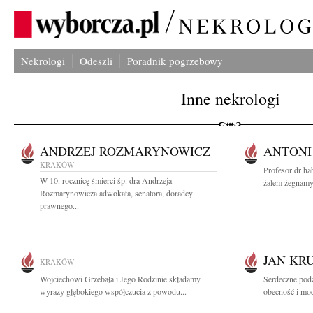
Nekrologi
Odeszli
Poradnik pogrzebowy
Inne nekrologi
ANDRZEJ ROZMARYNOWICZ
ANTONI
KRAKÓW
Profesor dr ha
W 10. rocznicę śmierci śp. dra Andrzeja
żalem żegnamy
Rozmarynowicza adwokata, senatora, doradcy
prawnego...
JAN KR
KRAKÓW
Wojciechowi Grzebała i Jego Rodzinie składamy
Serdeczne pod
wyrazy głębokiego współczucia z powodu...
obecność i mod