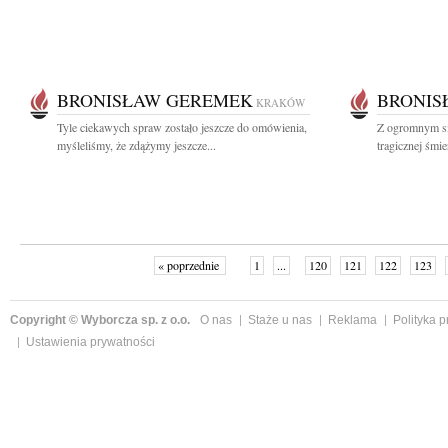
BRONISŁAW GEREMEK
BRONIS
KRAKÓW
Tyle ciekawych spraw zostało jeszcze do omówienia,
Z ogromnym s
myśleliśmy, że zdążymy jeszcze...
tragicznej śmi
« poprzednie
1
...
120
121
122
123
Copyright © Wyborcza sp. z o.o.
O nas
Staże u nas
Reklama
Polityka 
Ustawienia prywatności