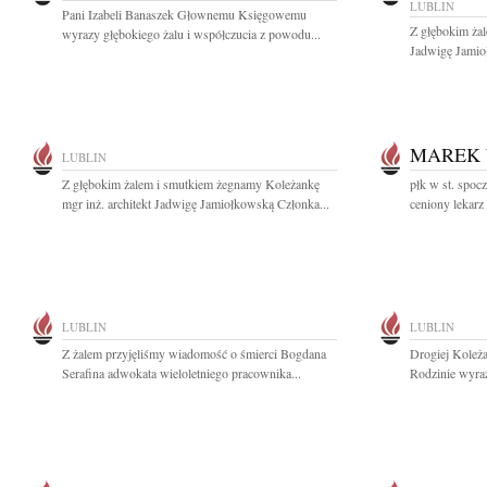
LUBLIN
Pani Izabeli Banaszek Głownemu Księgowemu
Z głębokim ża
wyrazy głębokiego żalu i współczucia z powodu...
Jadwigę Jamioł
MAREK 
LUBLIN
Z głębokim żalem i smutkiem żegnamy Koleżankę
płk w st. spocz
mgr inż. architekt Jadwigę Jamiołkowską Członka...
ceniony lekarz
LUBLIN
LUBLIN
Z żalem przyjęliśmy wiadomość o śmierci Bogdana
Drogiej Koleża
Serafina adwokata wieloletniego pracownika...
Rodzinie wyraz