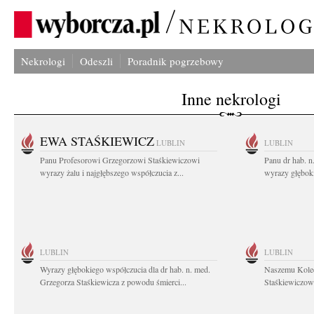
Nekrologi
Odeszli
Poradnik pogrzebowy
Inne nekrologi
EWA STAŚKIEWICZ
LUBLIN
LUBLIN
Panu Profesorowi Grzegorzowi Staśkiewiczowi
Panu dr hab. 
wyrazy żalu i najgłębszego współczucia z...
wyrazy głębok
LUBLIN
LUBLIN
Wyrazy głębokiego współczucia dla dr hab. n. med.
Naszemu Koled
Grzegorza Staśkiewicza z powodu śmierci...
Staśkiewiczowi