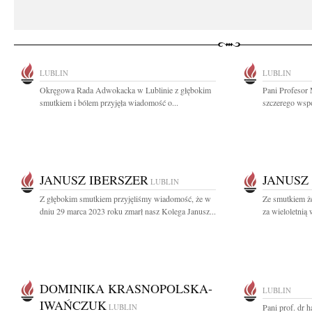
LUBLIN
LUBLIN
Okręgowa Rada Adwokacka w Lublinie z głębokim
Pani Profesor
smutkiem i bólem przyjęła wiadomość o...
szczerego wspó
JANUSZ IBERSZER
JANUSZ
LUBLIN
Z głębokim smutkiem przyjęliśmy wiadomość, że w
Ze smutkiem ż
dniu 29 marca 2023 roku zmarł nasz Kolega Janusz...
za wieloletnią 
DOMINIKA KRASNOPOLSKA-
LUBLIN
IWAŃCZUK
LUBLIN
Pani prof. dr 