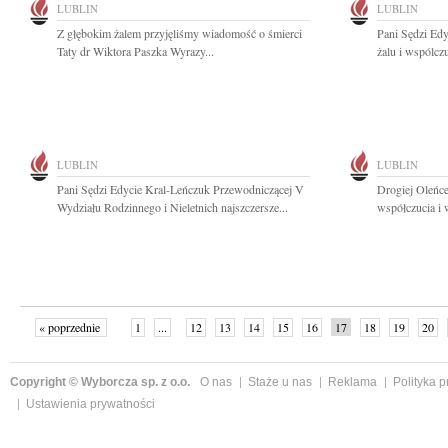
LUBLIN
LUBLIN
Z głębokim żalem przyjęliśmy wiadomość o śmierci
Pani Sędzi Ed
Taty dr Wiktora Paszka Wyrazy...
żalu i wspólcz
LUBLIN
LUBLIN
Pani Sędzi Edycie Kral-Leńczuk Przewodniczącej V
Drogiej Oleńc
Wydziału Rodzinnego i Nieletnich najszczersze...
współczucia i w
« poprzednie
1
...
12
13
14
15
16
17
18
19
20
»
Copyright © Wyborcza sp. z o.o.
O nas
Staże u nas
Reklama
Polityka 
Ustawienia prywatności