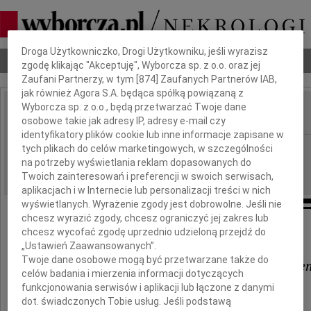
Dbamy o Twoją prywatność
Droga Użytkowniczko, Drogi Użytkowniku, jeśli wyrazisz
Nekrologi
Odeszli
Poradnik pogrzebowy
zgodę klikając "Akceptuję", Wyborcza sp. z o.o. oraz jej
Zaufani Partnerzy, w tym [
874
] Zaufanych Partnerów IAB,
jak również Agora S.A. będąca spółką powiązaną z
Wyborcza sp. z o.o., będą przetwarzać Twoje dane
osobowe takie jak adresy IP, adresy e-mail czy
IMIĘ I NAZWISKO:
identyfikatory plików cookie lub inne informacje zapisane w
Lublin
tych plikach do celów marketingowych, w szczególności
REGION:
na potrzeby wyświetlania reklam dopasowanych do
24.05.2023
DATA EMISJI:
Twoich zainteresowań i preferencji w swoich serwisach,
aplikacjach i w Internecie lub personalizacji treści w nich
wyświetlanych. Wyrażenie zgody jest dobrowolne. Jeśli nie
chcesz wyrazić zgody, chcesz ograniczyć jej zakres lub
Szczere wyrazy współczucia
chcesz wycofać zgodę uprzednio udzieloną przejdź do
„Ustawień Zaawansowanych”.
Twoje dane osobowe mogą być przetwarzane także do
Panu Krzysztofowi Paszkowskie
celów badania i mierzenia informacji dotyczących
funkcjonowania serwisów i aplikacji lub łączone z danymi
z powodu śmierci
dot. świadczonych Tobie usług. Jeśli podstawą