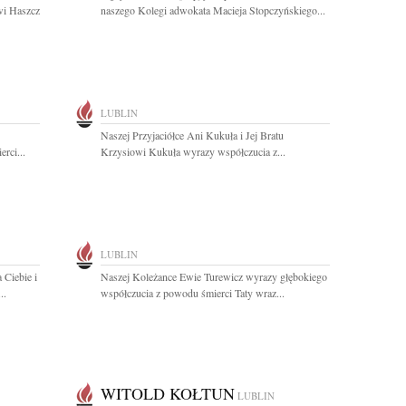
wi Haszcz
naszego Kolegi adwokata Macieja Stopczyńskiego...
LUBLIN
Naszej Przyjaciółce Ani Kukuła i Jej Bratu
rci...
Krzysiowi Kukuła wyrazy współczucia z...
LUBLIN
 Ciebie i
Naszej Koleżance Ewie Turewicz wyrazy głębokiego
..
współczucia z powodu śmierci Taty wraz...
WITOLD KOŁTUN
LUBLIN