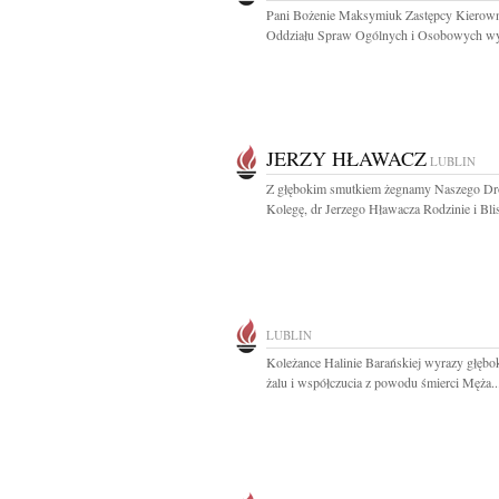
Pani Bożenie Maksymiuk Zastępcy Kierow
Oddziału Spraw Ogólnych i Osobowych wyr
JERZY HŁAWACZ
LUBLIN
Z głębokim smutkiem żegnamy Naszego Dr
Kolegę, dr Jerzego Hławacza Rodzinie i Blis
LUBLIN
Koleżance Halinie Barańskiej wyrazy głębo
żalu i współczucia z powodu śmierci Męża..