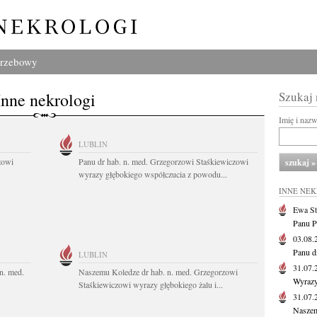
grzebowy
Inne nekrologi
Szukaj
Imię i naz
LUBLIN
zowi
Panu dr hab. n. med. Grzegorzowi Staśkiewiczowi
wyrazy głębokiego współczucia z powodu...
INNE NE
Ewa St
Panu P
03.08
Panu d
LUBLIN
31.07
n. med.
Naszemu Koledze dr hab. n. med. Grzegorzowi
Wyrazy
Staśkiewiczowi wyrazy głębokiego żalu i...
31.07
Naszem