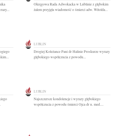
nika
Okręgowa Rada Adwokacka w Lublinie z głębokim
azy...
żalem przyjęła wiadomość o śmierci adw. Witolda...
LUBLIN
ogiego
Drogiej Koleżance Pani dr Halinie Proskurze wyrazy
kim...
głębokiego współczucia z powodu...
LUBLIN
kiego
Najszczersze kondolencje i wyrazy głębokiego
.
współczucia z powodu śmierci Ojca dr n. med....