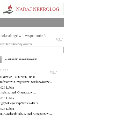
 nekrologów i wspomnień
wisko lub numer ogłoszenia:
+ szukanie zaawansowane
KROLOGI
aśkiewicz
03.08.2026
Lublin
rofesorowi Grzegorzowi Staśkiewiczowi...
.2026
Lublin
r hab. n. med. Grzegorzowi...
.2026
Lublin
 głębokiego współczucia dla dr...
.2026
Lublin
u Koledze dr hab. n. med. Grzegorzowi...