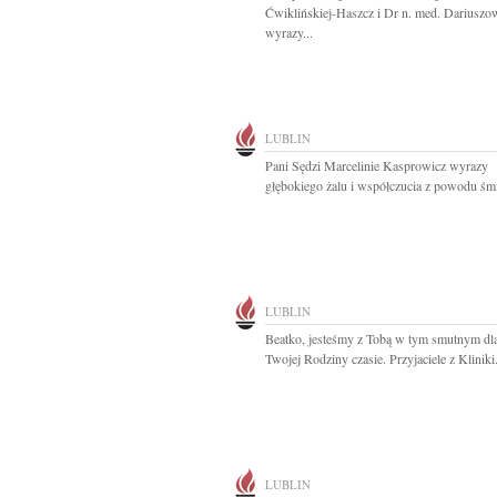
Ćwiklińskiej-Haszcz i Dr n. med. Dariuszo
wyrazy...
LUBLIN
Pani Sędzi Marcelinie Kasprowicz wyrazy
głębokiego żalu i współczucia z powodu śmie
LUBLIN
Beatko, jesteśmy z Tobą w tym smutnym dla
Twojej Rodziny czasie. Przyjaciele z Kliniki.
LUBLIN