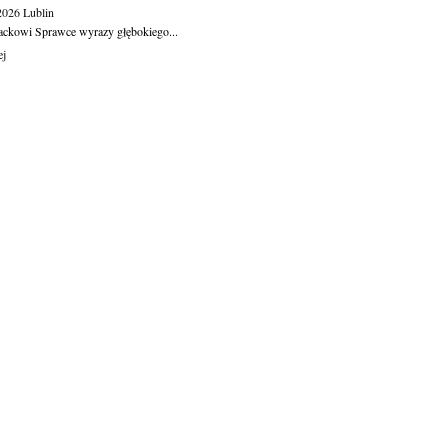
.2026
Lublin
ackowi Sprawce wyrazy głębokiego...
ej