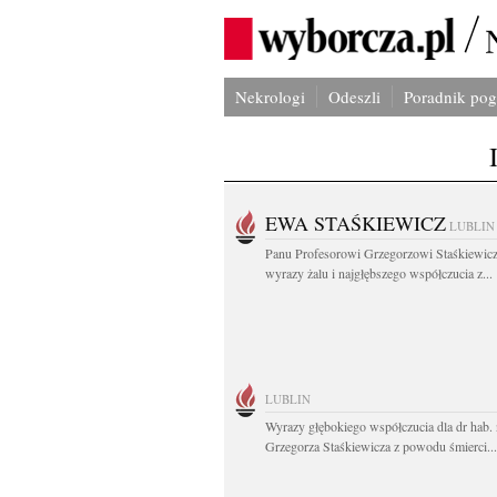
Nekrologi
Odeszli
Poradnik po
EWA STAŚKIEWICZ
LUBLIN
Panu Profesorowi Grzegorzowi Staśkiewic
wyrazy żalu i najgłębszego współczucia z...
LUBLIN
Wyrazy głębokiego współczucia dla dr hab. 
Grzegorza Staśkiewicza z powodu śmierci...