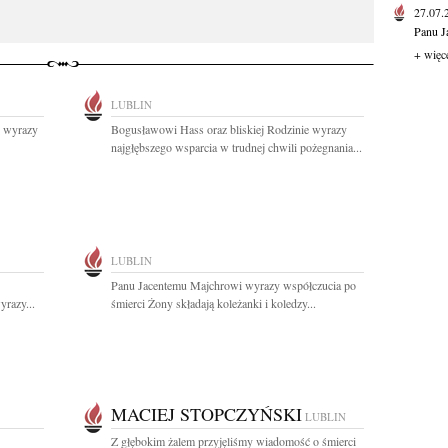
27.07
Panu J
+ więc
LUBLIN
j wyrazy
Bogusławowi Hass oraz bliskiej Rodzinie wyrazy
najgłębszego wsparcia w trudnej chwili pożegnania...
LUBLIN
Panu Jacentemu Majchrowi wyrazy współczucia po
yrazy...
śmierci Żony składają koleżanki i koledzy...
MACIEJ STOPCZYŃSKI
LUBLIN
Z głębokim żalem przyjęliśmy wiadomość o śmierci