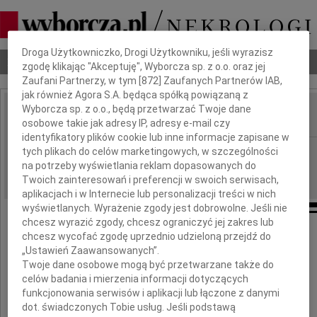
Dbamy o Twoją prywatność
Droga Użytkowniczko, Drogi Użytkowniku, jeśli wyrazisz
Nekrologi
Odeszli
Poradnik pogrzebowy
zgodę klikając "Akceptuję", Wyborcza sp. z o.o. oraz jej
Zaufani Partnerzy, w tym [
872
] Zaufanych Partnerów IAB,
jak również Agora S.A. będąca spółką powiązaną z
Wyborcza sp. z o.o., będą przetwarzać Twoje dane
osobowe takie jak adresy IP, adresy e-mail czy
IMIĘ I NAZWISKO:
identyfikatory plików cookie lub inne informacje zapisane w
Lublin
tych plikach do celów marketingowych, w szczególności
REGION:
na potrzeby wyświetlania reklam dopasowanych do
16.05.2023
DATA EMISJI:
Twoich zainteresowań i preferencji w swoich serwisach,
aplikacjach i w Internecie lub personalizacji treści w nich
wyświetlanych. Wyrażenie zgody jest dobrowolne. Jeśli nie
chcesz wyrazić zgody, chcesz ograniczyć jej zakres lub
Panu prof. dr hab.
chcesz wycofać zgodę uprzednio udzieloną przejdź do
„Ustawień Zaawansowanych”.
Twoje dane osobowe mogą być przetwarzane także do
Januszowi Milanowskiemu
celów badania i mierzenia informacji dotyczących
funkcjonowania serwisów i aplikacji lub łączone z danymi
wyrazy głębokiego współczucia
dot. świadczonych Tobie usług. Jeśli podstawą