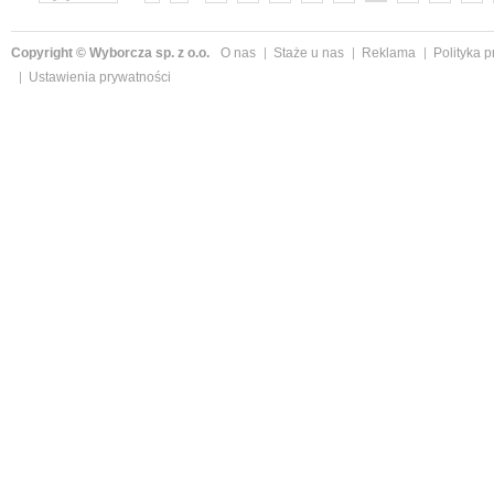
»
Copyright © Wyborcza sp. z o.o.
O nas
Staże u nas
Reklama
Polityka 
Ustawienia prywatności