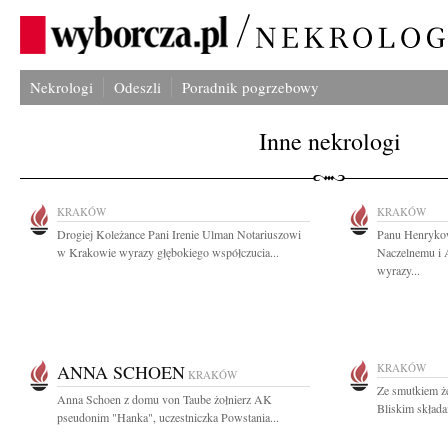
Nekrologi
Odeszli
Poradnik pogrzebowy
Inne nekrologi
KRAKÓW
KRAKÓW
Drogiej Koleżance Pani Irenie Ulman Notariuszowi
Panu Henryko
w Krakowie wyrazy głębokiego współczucia...
Naczelnemu i 
wyrazy...
ANNA SCHOEN
KRAKÓW
KRAKÓW
Ze smutkiem ż
Anna Schoen z domu von Taube żołnierz AK
Bliskim składa
pseudonim "Hanka", uczestniczka Powstania...