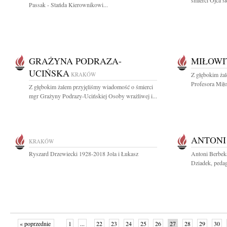
śmierci Ojca sk
Passak - Stańda Kierownikowi...
GRAŻYNA PODRAZA-
MIŁOWI
UCIŃSKA
KRAKÓW
Z głębokim ża
Profesora Miło
Z głębokim żalem przyjęliśmy wiadomość o śmierci
mgr Grażyny Podrazy-Ucińskiej Osoby wrażliwej i...
ANTONI
KRAKÓW
Ryszard Drzewiecki 1928-2018 Jola i Łukasz
Antoni Berbek
Dziadek, pedag
« poprzednie
1
...
22
23
24
25
26
27
28
29
30