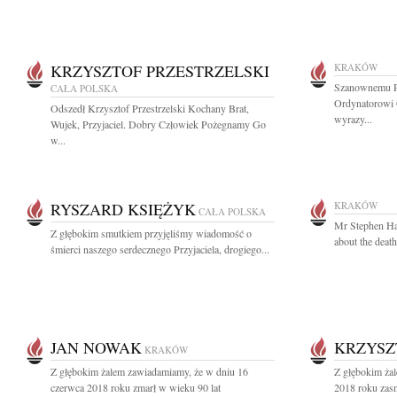
KRZYSZTOF PRZESTRZELSKI
KRAKÓW
Szanownemu P
CAŁA POLSKA
Ordynatorowi 
Odszedł Krzysztof Przestrzelski Kochany Brat,
wyrazy...
Wujek, Przyjaciel. Dobry Człowiek Pożegnamy Go
w...
RYSZARD KSIĘŻYK
KRAKÓW
CAŁA POLSKA
Mr Stephen Had
Z głębokim smutkiem przyjęliśmy wiadomość o
about the death
śmierci naszego serdecznego Przyjaciela, drogiego...
JAN NOWAK
KRZYSZ
KRAKÓW
Z głębokim żalem zawiadamiamy, że w dniu 16
Z głębokim ża
czerwca 2018 roku zmarł w wieku 90 lat
2018 roku zasn