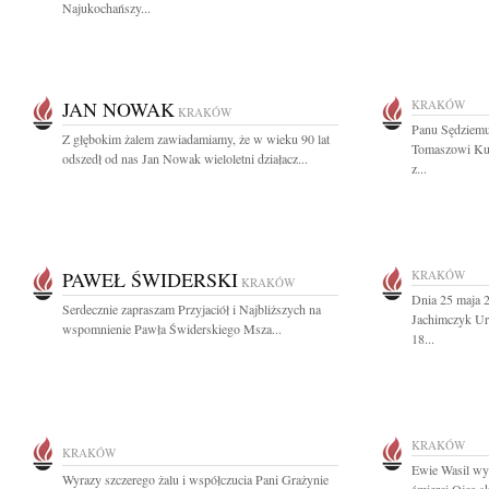
Najukochańszy...
JAN NOWAK
KRAKÓW
KRAKÓW
Panu Sędziem
Z głębokim żalem zawiadamiamy, że w wieku 90 lat
Tomaszowi Kud
odszedł od nas Jan Nowak wieloletni działacz...
z...
PAWEŁ ŚWIDERSKI
KRAKÓW
KRAKÓW
Dnia 25 maja 
Serdecznie zapraszam Przyjaciół i Najbliższych na
Jachimczyk Ur
wspomnienie Pawła Świderskiego Msza...
18...
KRAKÓW
KRAKÓW
Ewie Wasil wy
Wyrazy szczerego żalu i współczucia Pani Grażynie