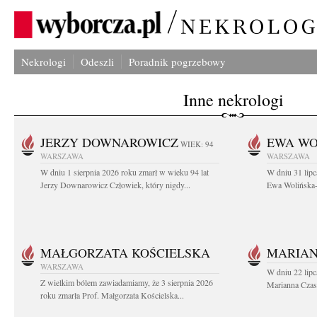
Nekrologi
Odeszli
Poradnik pogrzebowy
Inne nekrologi
JERZY DOWNAROWICZ
EWA WO
WIEK: 94
WARSZAWA
WARSZAWA
W dniu 1 sierpnia 2026 roku zmarł w wieku 94 lat
W dniu 31 lipc
Jerzy Downarowicz Człowiek, który nigdy...
Ewa Wolińska-W
MAŁGORZATA KOŚCIELSKA
MARIAN
WARSZAWA
W dniu 22 lipc
Z wielkim bólem zawiadamiamy, że 3 sierpnia 2026
Marianna Czas
roku zmarła Prof. Małgorzata Kościelska...