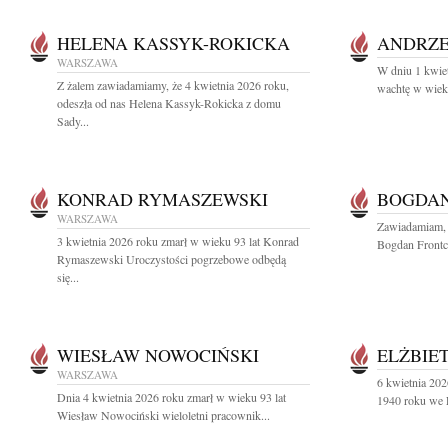
HELENA KASSYK-ROKICKA
ANDRZE
WARSZAWA
W dniu 1 kwiet
Z żalem zawiadamiamy, że 4 kwietnia 2026 roku,
wachtę w wieku
odeszła od nas Helena Kassyk-Rokicka z domu
Sady...
KONRAD RYMASZEWSKI
BOGDAN
WARSZAWA
Zawiadamiam, 
3 kwietnia 2026 roku zmarł w wieku 93 lat Konrad
Bogdan Frontc
Rymaszewski Uroczystości pogrzebowe odbędą
się...
WIESŁAW NOWOCIŃSKI
ELŻBIE
WARSZAWA
6 kwietnia 202
Dnia 4 kwietnia 2026 roku zmarł w wieku 93 lat
1940 roku we L
Wiesław Nowociński wieloletni pracownik...