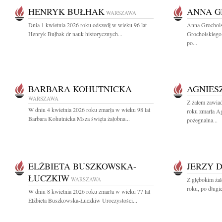
HENRYK BUŁHAK
ANNA 
WARSZAWA
Dnia 1 kwietnia 2026 roku odszedł w wieku 96 lat
Anna Grochol
Henryk Bułhak dr nauk historycznych...
Grocholskiego
po...
BARBARA KOHUTNICKA
AGNIES
WARSZAWA
Z żalem zawia
W dniu 4 kwietnia 2026 roku zmarła w wieku 98 lat
roku zmarła A
Barbara Kohutnicka Msza święta żałobna...
pożegnalna...
ELŻBIETA BUSZKOWSKA-
JERZY 
ŁUCZKIW
WARSZAWA
Z głębokim ża
roku, po długi
W dniu 8 kwietnia 2026 roku zmarła w wieku 77 lat
Elżbieta Buszkowska-Łuczkiw Uroczystości...