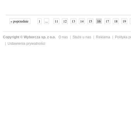
« poprzednie
1
...
11
12
13
14
15
16
17
18
19
»
Copyright © Wyborcza sp. z o.o.
O nas
Staże u nas
Reklama
Polityka 
Ustawienia prywatności