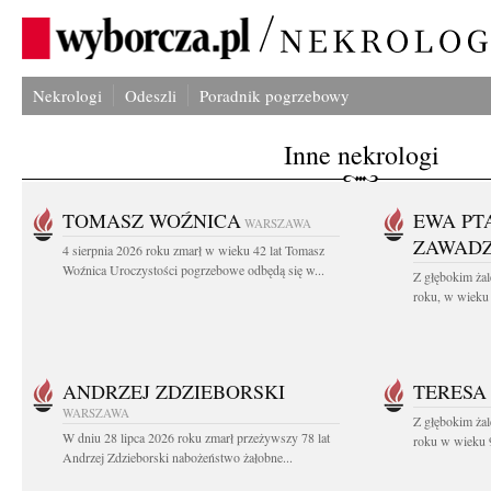
Nekrologi
Odeszli
Poradnik pogrzebowy
Inne nekrologi
TOMASZ WOŹNICA
EWA PT
WARSZAWA
ZAWAD
4 sierpnia 2026 roku zmarł w wieku 42 lat Tomasz
Woźnica Uroczystości pogrzebowe odbędą się w...
Z głębokim żal
roku, w wieku 
ANDRZEJ ZDZIEBORSKI
TERESA
WARSZAWA
Z głębokim żal
W dniu 28 lipca 2026 roku zmarł przeżywszy 78 lat
roku w wieku 9
Andrzej Zdzieborski nabożeństwo żałobne...