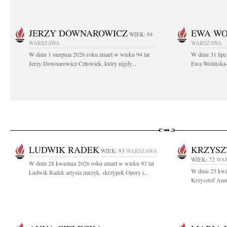
JERZY DOWNAROWICZ
EWA WO
WIEK: 94
WARSZAWA
WARSZAWA
W dniu 1 sierpnia 2026 roku zmarł w wieku 94 lat
W dniu 31 lipc
Jerzy Downarowicz Człowiek, który nigdy...
Ewa Wolińska-W
LUDWIK RADEK
KRZYSZ
WIEK: 93
WARSZAWA
WIEK: 72
WA
W dniu 28 kwietnia 2026 roku zmarł w wieku 93 lat
W dniu 25 kwie
Ludwik Radek artysta muzyk, skrzypek Opery i...
Krzysztof Anu