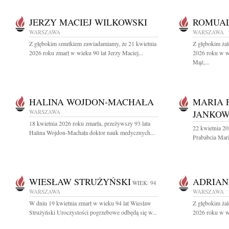
JERZY MACIEJ WILKOWSKI
ROMUAL
WARSZAWA
WARSZAWA
Z głębokim smutkiem zawiadamiamy, że 21 kwietnia
Z głębokim ża
2026 roku zmarł w wieku 90 lat Jerzy Maciej...
2026 roku w w
Mąż,...
HALINA WOJDON-MACHAŁA
MARIA 
WARSZAWA
JANKOW
18 kwietnia 2026 roku zmarła, przeżywszy 93 lata
22 kwietnia 20
Halina Wojdon-Machała doktor nauk medycznych...
Prababcia Mari
WIESŁAW STRUŻYŃSKI
ADRIAN
WIEK: 94
WARSZAWA
WARSZAWA
W dniu 19 kwietnia zmarł w wieku 94 lat Wiesław
Z głębokim ża
Strużyński Uroczystości pogrzebowe odbędą się w...
2026 roku w wi