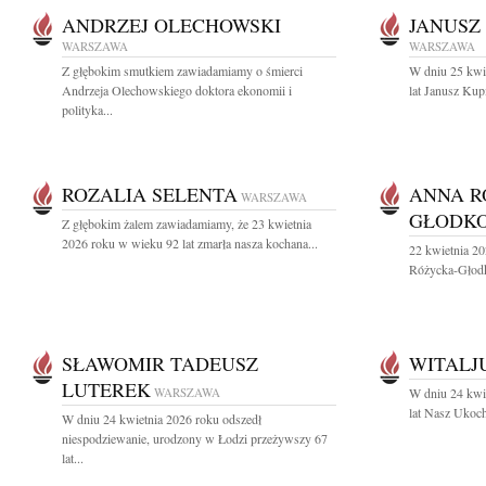
ANDRZEJ OLECHOWSKI
JANUSZ
WARSZAWA
WARSZAWA
Z głębokim smutkiem zawiadamiamy o śmierci
W dniu 25 kwi
Andrzeja Olechowskiego doktora ekonomii i
lat Janusz Kup
polityka...
ROZALIA SELENTA
ANNA R
WARSZAWA
GŁODK
Z głębokim żalem zawiadamiamy, że 23 kwietnia
2026 roku w wieku 92 lat zmarła nasza kochana...
22 kwietnia 20
Różycka-Głodk
SŁAWOMIR TADEUSZ
WITALJ
LUTEREK
WARSZAWA
W dniu 24 kwi
lat Nasz Ukoch
W dniu 24 kwietnia 2026 roku odszedł
niespodziewanie, urodzony w Łodzi przeżywszy 67
lat...