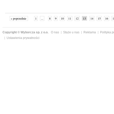
« poprzednie
1
...
8
9
10
11
12
13
14
15
16
1
»
Copyright © Wyborcza sp. z o.o.
O nas
Staże u nas
Reklama
Polityka 
Ustawienia prywatności