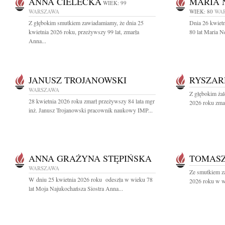
ANNA CIELECKA
MARIA 
WIEK: 99
WARSZAWA
WIEK: 80
WA
Z głębokim smutkiem zawiadamiamy, że dnia 25
Dnia 26 kwiet
kwietnia 2026 roku, przeżywszy 99 lat, zmarła
80 lat Maria 
Anna...
JANUSZ TROJANOWSKI
RYSZAR
WARSZAWA
Z głębokim żal
28 kwietnia 2026 roku zmarł przeżywszy 84 lata mgr
2026 roku zmar
inż. Janusz Trojanowski pracownik naukowy IMP...
ANNA GRAŻYNA STĘPIŃSKA
TOMASZ
WARSZAWA
Ze smutkiem z
W dniu 25 kwietnia 2026 roku odeszła w wieku 78
2026 roku w wi
lat Moja Najukochańsza Siostra Anna...