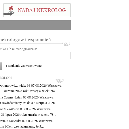
 nekrologów i wspomnień
wisko lub numer ogłoszenia:
+ szukanie zaawansowane
KROLOGI
Downarowicz
wiek: 94
07.08.2026
Warszawa
 1 sierpnia 2026 roku zmarł w wieku 94...
na Czerny-Latek
07.08.2026
Warszawa
 zawiadamiamy, że dnia 3 sierpnia 2026...
lińska-Witort
07.08.2026
Warszawa
 31 lipca 2026 roku zmarła w wieku 78...
zata Kościelska
07.08.2026
Warszawa
kim bólem zawiadamiamy, że 3...