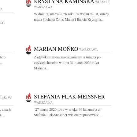
KRYSTYNA KAMIŃSKA
WIEK: 92
WARSZAWA
WA
W dniu 30 marca 2026 roku, w wieku 92 lat, zmarła
nasza kochana Żona, Mama i Babcia Krystyna...
ia i
MARIAN MOŃKO
WARSZAWA
ść o
Z głębokim żalem zawiadamiamy o śmierci po
..
ciężkiej chorobie w dniu 31 marca 2026 roku
Mariana...
STEFANIA FLAK-MEISSNER
IEK: 92
WARSZAWA
, zmarła
27 marca 2026 roku w wieku 99 lat zmarła dr
,...
Stefania Flak-Meissner wieloletni pracownik...