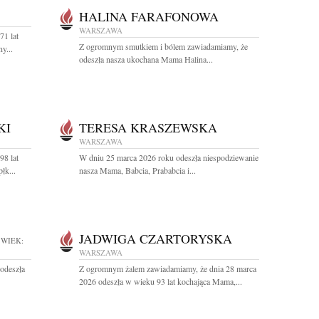
HALINA FARAFONOWA
WARSZAWA
71 lat
Z ogromnym smutkiem i bólem zawiadamiamy, że
y...
odeszła nasza ukochana Mama Halina...
KI
TERESA KRASZEWSKA
WARSZAWA
98 lat
W dniu 25 marca 2026 roku odeszła niespodziewanie
łk...
nasza Mama, Babcia, Prababcia i...
JADWIGA CZARTORYSKA
WIEK:
WARSZAWA
odeszła
Z ogromnym żalem zawiadamiamy, że dnia 28 marca
2026 odeszła w wieku 93 lat kochająca Mama,...