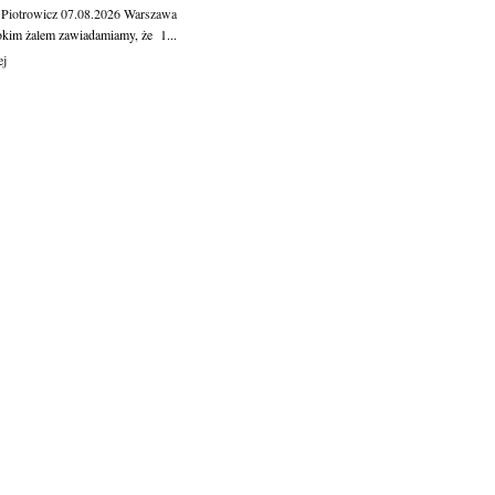
 Piotrowicz
07.08.2026
Warszawa
okim żalem zawiadamiamy, że 1...
ej