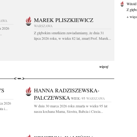
Witold
Z głęb
+ więc
MAREK PLISZKIEWICZ
ZAWA
WARSZAWA
a 2026
Z głębokim smutkiem zawiadamiamy, że dnia 31
..
lipca 2026 roku, w wieku 82 lat, zmarł Prof. Marek...
więcej
YS
HANNA RADZISZEWSKA-
PALCZEWSKA
WIEK: 95
WARSZAWA
ca 2026
W dniu 30 marca 2026 roku zmarła w wieku 95 lat
a i...
nasza kochana Mama, Siostra, Babcia i Ciocia...