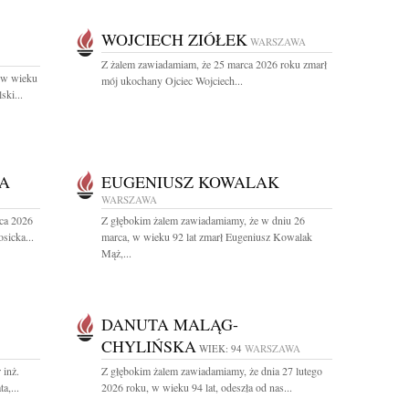
WOJCIECH ZIÓŁEK
WARSZAWA
Z żalem zawiadamiam, że 25 marca 2026 roku zmarł
 w wieku
mój ukochany Ojciec Wojciech...
ski...
A
EUGENIUSZ KOWALAK
WARSZAWA
ca 2026
Z głębokim żalem zawiadamiamy, że w dniu 26
sicka...
marca, w wieku 92 lat zmarł Eugeniusz Kowalak
Mąż,...
DANUTA MALĄG-
CHYLIŃSKA
WIEK: 94
WARSZAWA
 inż.
Z głębokim żalem zawiadamiamy, że dnia 27 lutego
a,...
2026 roku, w wieku 94 lat, odeszła od nas...