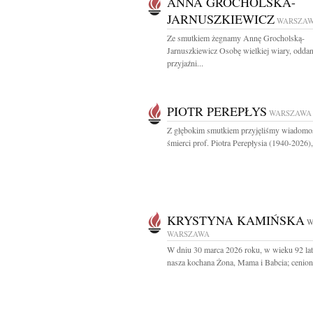
ANNA GROCHOLSKA-
JARNUSZKIEWICZ
WARSZA
Ze smutkiem żegnamy Annę Grocholską-
Jarnuszkiewicz Osobę wielkiej wiary, oddan
przyjaźni...
PIOTR PEREPŁYS
WARSZAWA
Z głębokim smutkiem przyjęliśmy wiadomo
śmierci prof. Piotra Perepłysia (1940-2026),.
KRYSTYNA KAMIŃSKA
W
WARSZAWA
W dniu 30 marca 2026 roku, w wieku 92 lat
nasza kochana Żona, Mama i Babcia; ceniona