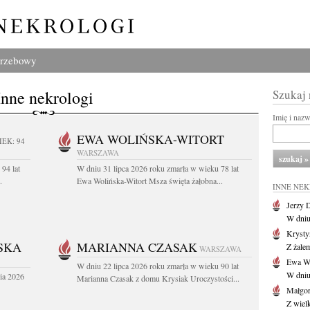
grzebowy
Inne nekrologi
Szukaj
Imię i naz
EWA WOLIŃSKA-WITORT
IEK: 94
WARSZAWA
94 lat
W dniu 31 lipca 2026 roku zmarła w wieku 78 lat
.
Ewa Wolińska-Witort Msza święta żałobna...
INNE NE
Jerzy 
W dniu
Krysty
SKA
MARIANNA CZASAK
Z żalem
WARSZAWA
Ewa Wo
W dniu 22 lipca 2026 roku zmarła w wieku 90 lat
W dniu
ia 2026
Marianna Czasak z domu Krysiak Uroczystości...
Małgor
Z wiel