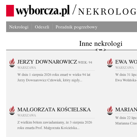
Nekrologi
Odeszli
Poradnik pogrzebowy
Inne nekrologi
JERZY DOWNAROWICZ
EWA WO
WIEK: 94
WARSZAWA
WARSZAWA
W dniu 1 sierpnia 2026 roku zmarł w wieku 94 lat
W dniu 31 lipc
Jerzy Downarowicz Człowiek, który nigdy...
Ewa Wolińska-W
MAŁGORZATA KOŚCIELSKA
MARIAN
WARSZAWA
W dniu 22 lipc
Z wielkim bólem zawiadamiamy, że 3 sierpnia 2026
Marianna Czas
roku zmarła Prof. Małgorzata Kościelska...