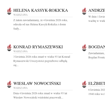
HELENA KASSYK-ROKICKA
ANDRZE
WARSZAWA
W dniu 1 kwiet
Z żalem zawiadamiamy, że 4 kwietnia 2026 roku,
wachtę w wieku
odeszła od nas Helena Kassyk-Rokicka z domu
Sady...
KONRAD RYMASZEWSKI
BOGDAN
WARSZAWA
Zawiadamiam, 
3 kwietnia 2026 roku zmarł w wieku 93 lat Konrad
Bogdan Frontc
Rymaszewski Uroczystości pogrzebowe odbędą
się...
WIESŁAW NOWOCIŃSKI
ELŻBIE
WARSZAWA
6 kwietnia 202
Dnia 4 kwietnia 2026 roku zmarł w wieku 93 lat
1940 roku we L
Wiesław Nowociński wieloletni pracownik...