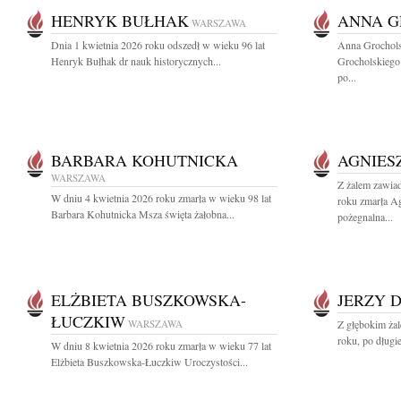
HENRYK BUŁHAK
ANNA 
WARSZAWA
Dnia 1 kwietnia 2026 roku odszedł w wieku 96 lat
Anna Grochol
Henryk Bułhak dr nauk historycznych...
Grocholskiego
po...
BARBARA KOHUTNICKA
AGNIES
WARSZAWA
Z żalem zawia
W dniu 4 kwietnia 2026 roku zmarła w wieku 98 lat
roku zmarła A
Barbara Kohutnicka Msza święta żałobna...
pożegnalna...
ELŻBIETA BUSZKOWSKA-
JERZY 
ŁUCZKIW
WARSZAWA
Z głębokim ża
roku, po długi
W dniu 8 kwietnia 2026 roku zmarła w wieku 77 lat
Elżbieta Buszkowska-Łuczkiw Uroczystości...