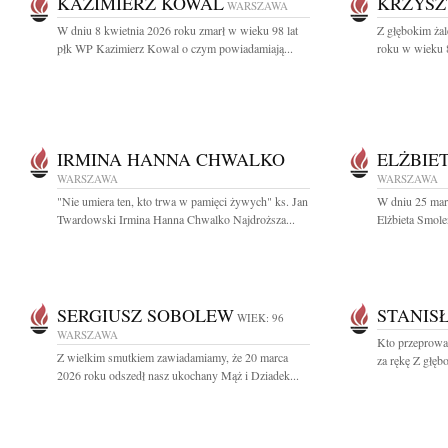
KAZIMIERZ KOWAL
KRZYSZ
WARSZAWA
W dniu 8 kwietnia 2026 roku zmarł w wieku 98 lat
Z głębokim ża
płk WP Kazimierz Kowal o czym powiadamiają...
roku w wieku 8
IRMINA HANNA CHWALKO
ELŻBIE
WARSZAWA
WARSZAWA
"Nie umiera ten, kto trwa w pamięci żywych" ks. Jan
W dniu 25 mar
Twardowski Irmina Hanna Chwalko Najdroższa...
Elżbieta Smole
SERGIUSZ SOBOLEW
STANIS
WIEK: 96
WARSZAWA
Kto przeprowad
Z wielkim smutkiem zawiadamiamy, że 20 marca
za rękę Z głęb
2026 roku odszedł nasz ukochany Mąż i Dziadek...