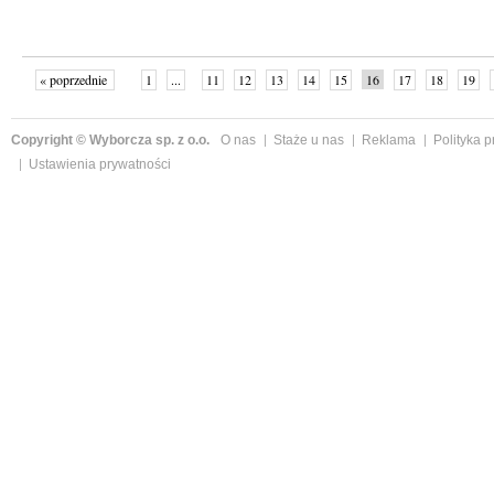
« poprzednie
1
...
11
12
13
14
15
16
17
18
19
»
Copyright © Wyborcza sp. z o.o.
O nas
Staże u nas
Reklama
Polityka 
Ustawienia prywatności