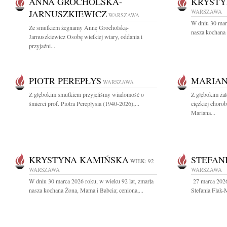
ANNA GROCHOLSKA-
KRYSTY
JARNUSZKIEWICZ
WARSZAWA
WARSZAWA
W dniu 30 marc
Ze smutkiem żegnamy Annę Grocholską-
nasza kochana 
Jarnuszkiewicz Osobę wielkiej wiary, oddania i
przyjaźni...
PIOTR PEREPŁYS
MARIA
WARSZAWA
Z głębokim smutkiem przyjęliśmy wiadomość o
Z głębokim ża
śmierci prof. Piotra Perepłysia (1940-2026),...
ciężkiej choro
Mariana...
KRYSTYNA KAMIŃSKA
STEFAN
WIEK: 92
WARSZAWA
WARSZAWA
W dniu 30 marca 2026 roku, w wieku 92 lat, zmarła
27 marca 2026
nasza kochana Żona, Mama i Babcia; ceniona,...
Stefania Flak-