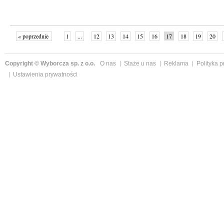
« poprzednie
1
...
12
13
14
15
16
17
18
19
20
»
Copyright © Wyborcza sp. z o.o.
O nas
Staże u nas
Reklama
Polityka 
Ustawienia prywatności