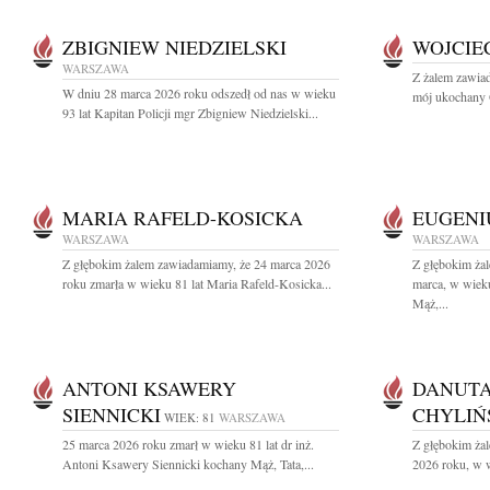
ZBIGNIEW NIEDZIELSKI
WOJCIE
WARSZAWA
Z żalem zawia
W dniu 28 marca 2026 roku odszedł od nas w wieku
mój ukochany O
93 lat Kapitan Policji mgr Zbigniew Niedzielski...
MARIA RAFELD-KOSICKA
EUGENI
WARSZAWA
WARSZAWA
Z głębokim żalem zawiadamiamy, że 24 marca 2026
Z głębokim ża
roku zmarła w wieku 81 lat Maria Rafeld-Kosicka...
marca, w wiek
Mąż,...
ANTONI KSAWERY
DANUTA
SIENNICKI
CHYLIŃ
WIEK: 81
WARSZAWA
25 marca 2026 roku zmarł w wieku 81 lat dr inż.
Z głębokim żal
Antoni Ksawery Siennicki kochany Mąż, Tata,...
2026 roku, w w