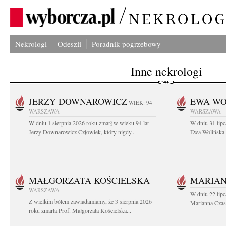
Nekrologi
Odeszli
Poradnik pogrzebowy
Inne nekrologi
JERZY DOWNAROWICZ
EWA WO
WIEK: 94
WARSZAWA
WARSZAWA
W dniu 1 sierpnia 2026 roku zmarł w wieku 94 lat
W dniu 31 lipc
Jerzy Downarowicz Człowiek, który nigdy...
Ewa Wolińska-W
MAŁGORZATA KOŚCIELSKA
MARIAN
WARSZAWA
W dniu 22 lipc
Z wielkim bólem zawiadamiamy, że 3 sierpnia 2026
Marianna Czas
roku zmarła Prof. Małgorzata Kościelska...