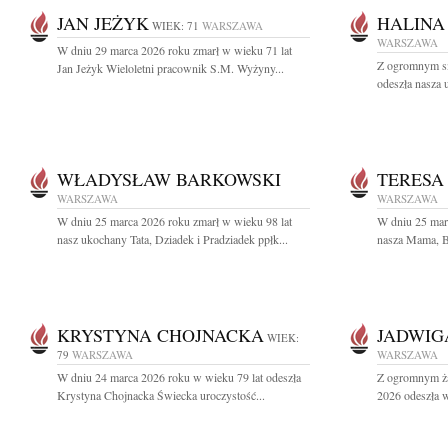
JAN JEŻYK
HALINA
WIEK: 71
WARSZAWA
WARSZAWA
W dniu 29 marca 2026 roku zmarł w wieku 71 lat
Z ogromnym sm
Jan Jeżyk Wieloletni pracownik S.M. Wyżyny...
odeszła nasza
WŁADYSŁAW BARKOWSKI
TERESA
WARSZAWA
WARSZAWA
W dniu 25 marca 2026 roku zmarł w wieku 98 lat
W dniu 25 mar
nasz ukochany Tata, Dziadek i Pradziadek ppłk...
nasza Mama, Ba
KRYSTYNA CHOJNACKA
JADWIG
WIEK:
79
WARSZAWA
WARSZAWA
W dniu 24 marca 2026 roku w wieku 79 lat odeszła
Z ogromnym ża
Krystyna Chojnacka Świecka uroczystość...
2026 odeszła w