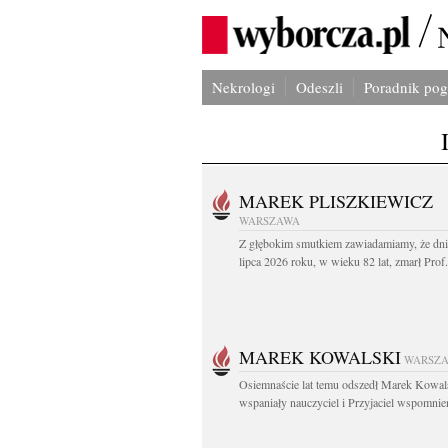
Nekrologi
Odeszli
Poradnik po
MAREK PLISZKIEWICZ
WARSZAWA
Z głębokim smutkiem zawiadamiamy, że dni
lipca 2026 roku, w wieku 82 lat, zmarł Prof
MAREK KOWALSKI
WARSZ
Osiemnaście lat temu odszedł Marek Kowal
wspaniały nauczyciel i Przyjaciel wspomnien