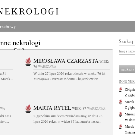
grzebowy
Inne nekrologi
Szukaj
Imię i naz
MIROSŁAWA CZARZASTA
WIEK:
76
WARSZAWA
a 31
W dniu 27 lipca 2026 roku odeszła w wieku 76 lat
. Marek...
Mirosława Czarzasta z domu Chałaczkiewicz...
INNE NE
Zbigni
Z głęb
Marek 
MARTA RYTEL
Z głęb
AWA
WIEK: 87
WARSZAWA
Mirosł
ski nasz
Z głębokim smutkiem zawiadamiamy, że dnia 28
W dniu
ie o...
lipca 2026 roku, w wieku 87 lat, zmarła nasza...
Marek
Osiemn