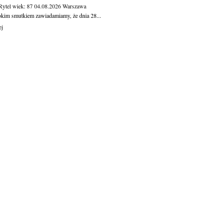
Rytel
wiek: 87
04.08.2026
Warszawa
okim smutkiem zawiadamiamy, że dnia 28...
ej