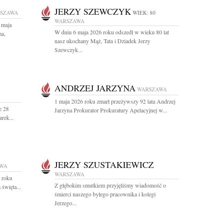
JERZY SZEWCZYK
SZAWA
WIEK: 80
WARSZAWA
 maja
W dniu 6 maja 2026 roku odszedł w wieku 80 lat
ma,
nasz ukochany Mąż, Tata i Dziadek Jerzy
Szewczyk...
ANDRZEJ JARZYNA
WARSZAWA
1 maja 2026 roku zmarł przeżywszy 92 lata Andrzej
e 28
Jarzyna Prokurator Prokuratury Apelacyjnej w...
rek...
JERZY SZUSTAKIEWICZ
WA
WARSZAWA
 roku
Z głębokim smutkiem przyjęliśmy wiadomość o
święta...
śmierci naszego byłego pracownika i kolegi
Jerzego...