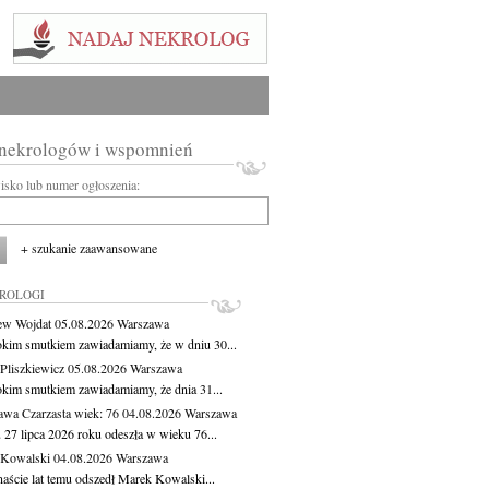
 nekrologów i wspomnień
wisko lub numer ogłoszenia:
+ szukanie zaawansowane
KROLOGI
ew Wojdat
05.08.2026
Warszawa
okim smutkiem zawiadamiamy, że w dniu 30...
Pliszkiewicz
05.08.2026
Warszawa
okim smutkiem zawiadamiamy, że dnia 31...
awa Czarzasta
wiek: 76
04.08.2026
Warszawa
 27 lipca 2026 roku odeszła w wieku 76...
 Kowalski
04.08.2026
Warszawa
aście lat temu odszedł Marek Kowalski...