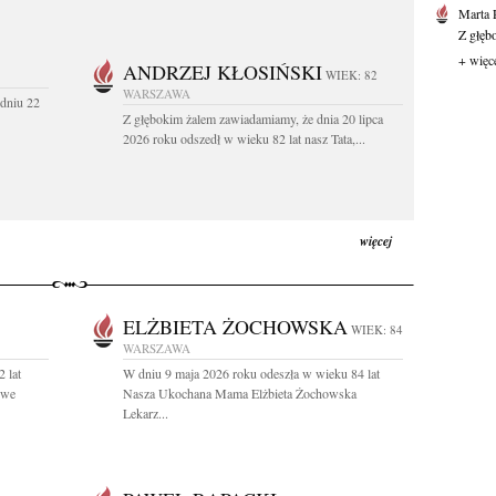
Marta 
Z głęb
+ więc
ANDRZEJ KŁOSIŃSKI
WIEK: 82
WARSZAWA
dniu 22
Z głębokim żalem zawiadamiamy, że dnia 20 lipca
2026 roku odszedł w wieku 82 lat nasz Tata,...
więcej
ELŻBIETA ŻOCHOWSKA
WIEK: 84
WARSZAWA
 lat
W dniu 9 maja 2026 roku odeszła w wieku 84 lat
owe
Nasza Ukochana Mama Elżbieta Żochowska
Lekarz...