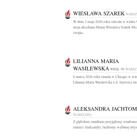
WIESŁAWA SZAREK
WARS
W dniu 3 maja 2026 roku odeszła w wieku 9
moja ukochana Mama Wiesława Szarek Ms
święta...
LILIANNA MARIA
WASILEWSKA
WIEK: 98
WARS
6 marca 2026 roku zmarła w Chicago w wie
Lilianna Maria Wasilewska z d. Jurewicz moj
ALEKSANDRA JACHTO
WARSZAWA
Z głębokim smutkiem przyjęliśmy wiadomo
śmierci Aleksandry Jachtomy wybitnej artyst