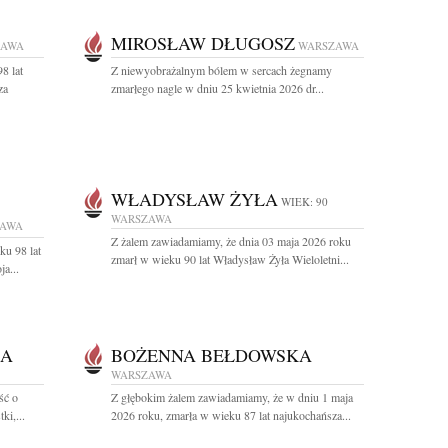
MIROSŁAW DŁUGOSZ
ZAWA
WARSZAWA
8 lat
Z niewyobrażalnym bólem w sercach żegnamy
za
zmarłego nagle w dniu 25 kwietnia 2026 dr...
WŁADYSŁAW ŻYŁA
WIEK: 90
WARSZAWA
ZAWA
Z żalem zawiadamiamy, że dnia 03 maja 2026 roku
ku 98 lat
zmarł w wieku 90 lat Władysław Żyła Wieloletni...
a...
MA
BOŻENNA BEŁDOWSKA
WARSZAWA
ść o
Z głębokim żalem zawiadamiamy, że w dniu 1 maja
ki,...
2026 roku, zmarła w wieku 87 lat najukochańsza...