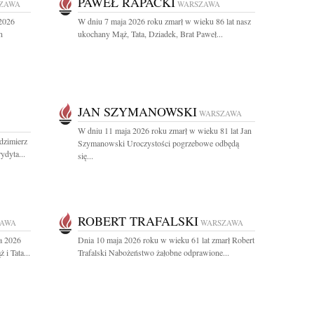
PAWEŁ RAPACKI
ZAWA
WARSZAWA
 2026
W dniu 7 maja 2026 roku zmarł w wieku 86 lat nasz
n
ukochany Mąż, Tata, Dziadek, Brat Paweł...
JAN SZYMANOWSKI
WARSZAWA
W dniu 11 maja 2026 roku zmarł w wieku 81 lat Jan
dzimierz
Szymanowski Uroczystości pogrzebowe odbędą
ydyta...
się...
ROBERT TRAFALSKI
ZAWA
WARSZAWA
a 2026
Dnia 10 maja 2026 roku w wieku 61 lat zmarł Robert
i Tata...
Trafalski Nabożeństwo żałobne odprawione...