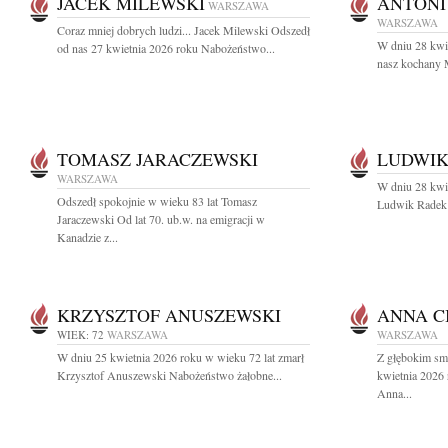
JACEK MILEWSKI
ANTONI
WARSZAWA
WARSZAWA
Coraz mniej dobrych ludzi... Jacek Milewski Odszedł
W dniu 28 kwie
od nas 27 kwietnia 2026 roku Nabożeństwo...
nasz kochany M
TOMASZ JARACZEWSKI
LUDWIK
WARSZAWA
W dniu 28 kwie
Odszedł spokojnie w wieku 83 lat Tomasz
Ludwik Radek a
Jaraczewski Od lat 70. ub.w. na emigracji w
Kanadzie z...
KRZYSZTOF ANUSZEWSKI
ANNA C
WIEK: 72
WARSZAWA
WARSZAWA
W dniu 25 kwietnia 2026 roku w wieku 72 lat zmarł
Z głębokim sm
Krzysztof Anuszewski Nabożeństwo żałobne...
kwietnia 2026 
Anna...