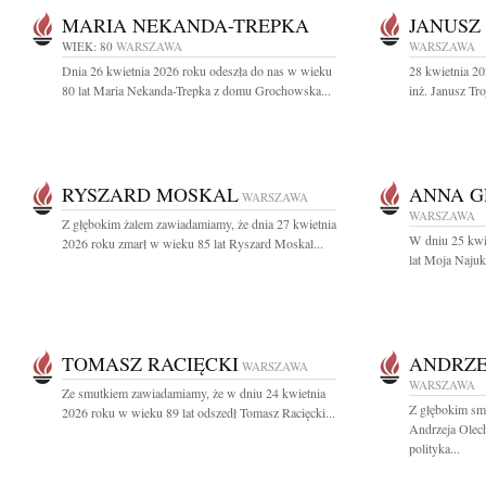
MARIA NEKANDA-TREPKA
JANUSZ
WIEK: 80
WARSZAWA
WARSZAWA
Dnia 26 kwietnia 2026 roku odeszła do nas w wieku
28 kwietnia 20
80 lat Maria Nekanda-Trepka z domu Grochowska...
inż. Janusz T
RYSZARD MOSKAL
ANNA G
WARSZAWA
WARSZAWA
Z głębokim żalem zawiadamiamy, że dnia 27 kwietnia
W dniu 25 kwi
2026 roku zmarł w wieku 85 lat Ryszard Moskal...
lat Moja Najuk
TOMASZ RACIĘCKI
ANDRZE
WARSZAWA
WARSZAWA
Ze smutkiem zawiadamiamy, że w dniu 24 kwietnia
Z głębokim sm
2026 roku w wieku 89 lat odszedł Tomasz Racięcki...
Andrzeja Olec
polityka...