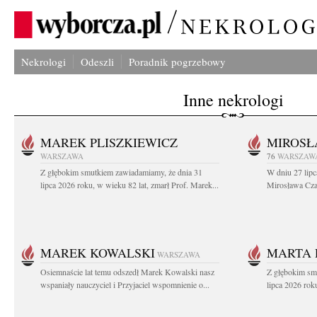
Nekrologi
Odeszli
Poradnik pogrzebowy
Inne nekrologi
MAREK PLISZKIEWICZ
MIROSŁ
WARSZAWA
76
WARSZAW
Z głębokim smutkiem zawiadamiamy, że dnia 31
W dniu 27 lipc
lipca 2026 roku, w wieku 82 lat, zmarł Prof. Marek...
Mirosława Czar
MAREK KOWALSKI
MARTA 
WARSZAWA
Osiemnaście lat temu odszedł Marek Kowalski nasz
Z głębokim sm
wspaniały nauczyciel i Przyjaciel wspomnienie o...
lipca 2026 roku