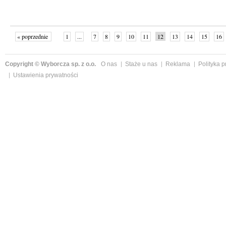
« poprzednie
1
...
7
8
9
10
11
12
13
14
15
16
Copyright © Wyborcza sp. z o.o.
O nas
Staże u nas
Reklama
Polityka 
Ustawienia prywatności