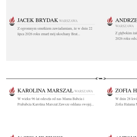
JACEK BRYDAK
ANDRZE
WARSZAWA
WARSZAWA
Z ogromnym smutkiem zawiadamiam, że w dniu 22
Z głębokim żal
lipca 2026 roku zmarł mój ukochany Brat...
2026 roku odsz
KAROLINA MARSZAŁ
ZOFIA 
WARSZAWA
W wieku 96 lat odeszła od nas Mama Babcia i
W dniu 28 kwie
Prababcia Karolina Marszał Zawsze oddana swojej...
Zofia Halama M