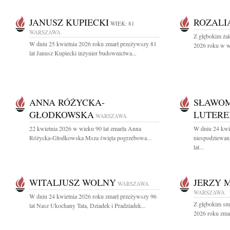
JANUSZ KUPIECKI
ROZALI
WIEK: 81
WARSZAWA
Z głębokim ża
W dniu 25 kwietnia 2026 roku zmarł przeżywszy 81
2026 roku w wi
lat Janusz Kupiecki inżynier budownictwa...
ANNA RÓŻYCKA-
SŁAWOM
GŁODKOWSKA
LUTERE
WARSZAWA
22 kwietnia 2026 w wieku 90 lat zmarła Anna
W dniu 24 kwi
Różycka-Głodkowska Msza święta pogrzebowa...
niespodziewan
lat...
WITALJUSZ WOLNY
JERZY 
WARSZAWA
WARSZAWA
W dniu 24 kwietnia 2026 roku zmarł przeżywszy 96
Z głębokim sm
lat Nasz Ukochany Tata, Dziadek i Pradziadek...
2026 roku zmar