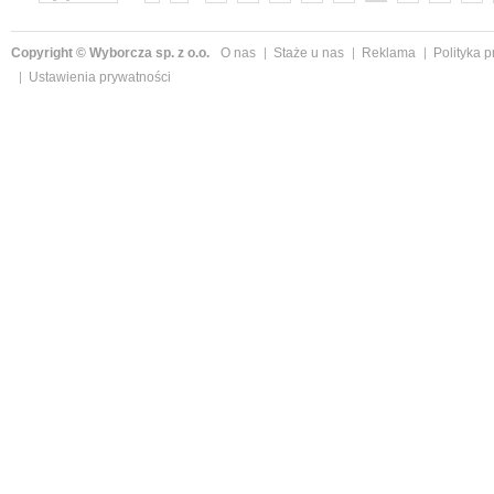
»
Copyright © Wyborcza sp. z o.o.
O nas
Staże u nas
Reklama
Polityka 
Ustawienia prywatności