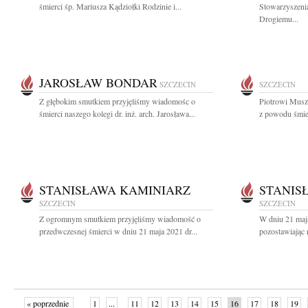
śmierci śp. Mariusza Kądziołki Rodzinie i...
Stowarzyszeni
Drogiemu...
JAROSŁAW BONDAR
SZCZECIN
SZCZECIN
Z głębokim smutkiem przyjęliśmy wiadomośc o
Piotrowi Musz
śmierci naszego kolegi dr. inż. arch. Jarosława...
z powodu śmier
STANISŁAWA KAMINIARZ
STANIS
SZCZECIN
SZCZECIN
Z ogromnym smutkiem przyjęliśmy wiadomość o
W dniu 21 maj
przedwczesnej śmierci w dniu 21 maja 2021 dr...
pozostawiając 
« poprzednie
1
...
11
12
13
14
15
16
17
18
19