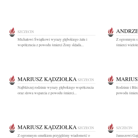
ANDRZE
SZCZECIN
Michałowi Świątkowi wyrazy głębokiego żalu i
Z ogromnym s
współczucia z powodu śmierci Żony składa...
śmierci wielole
MARIUSZ KĄDZIOŁKA
MARIUS
SZCZECIN
Najbliższej rodzinie wyrazy głębokiego współczucia
Rodzinie i Bli
oraz słowa wsparcia z powodu śmierci...
powodu śmierci
MARIUSZ KĄDZIOŁKA
SZCZECIN
SZCZECIN
Z ogromnym smutkiem przyjęliśmy wiadomość o
Januszowi Gaj