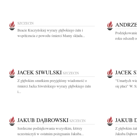
SZCZECIN
ANDRZE
Beacie Kuczyńskiej wyrazy głębokiego żalu i
Podziękowanie
współczucia z powodu śmierci Mamy składa...
roku odszedł o
JACEK SIWULSKI
JACEK 
SZCZECIN
Z głębokim smutkiem przyjęliśmy wiadomość o
"Umarłych wie
śmierci Jacka Siwulskiego wyrazy głębokiego żalu
się płaci" W.
i...
JAKUB DĄBROWSKI
JAKUB 
SZCZECIN
Serdeczne podziękowania wszystkim, którzy
Z głębokim ża
uczestniczyli w ostatnim pożegnaniu Jakuba...
Jakuba Dąbrow