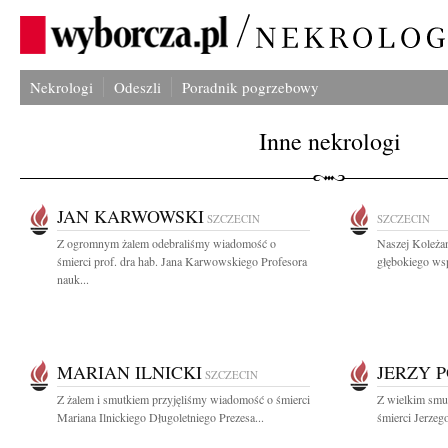
Nekrologi
Odeszli
Poradnik pogrzebowy
Inne nekrologi
JAN KARWOWSKI
SZCZECIN
SZCZECIN
Z ogromnym żalem odebraliśmy wiadomość o
Naszej Koleża
śmierci prof. dra hab. Jana Karwowskiego Profesora
głębokiego wsp
nauk...
MARIAN ILNICKI
JERZY 
SZCZECIN
Z żalem i smutkiem przyjęliśmy wiadomość o śmierci
Z wielkim smu
Mariana Ilnickiego Długoletniego Prezesa...
śmierci Jerzeg