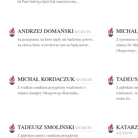
lat Pani Jadwiga Igiel-Sak emerytowany,...
ANDRZEJ DOMAŃSKI
MICHAŁ
SZCZECIN
Są pożegnania, na które nigdy nie będziemy gotowi.
Z ogromnym s
Są słowa, które wywoływać zawsze będą morze...
śmierci Dr. M
Okręgowego...
MICHAŁ KORDACZUK
TADEUS
SZCZECIN
Z wielkim smutkiem przyjęliśmy wiadomość o
Z głębokim smu
śmierci Zastępcy Okręgowego Rzecznika...
wiadomość, że
wieku 84...
TADEUSZ SMOLIŃSKI
KATARZ
SZCZECIN
SZCZECIN
Z głębokim żalem i smutkiem przyjęliśmy