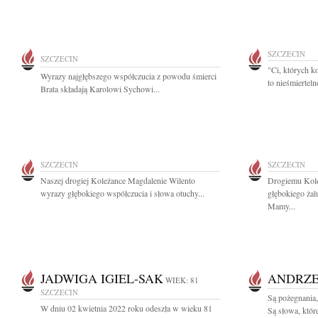
SZCZECIN
SZCZECIN
"Ci, których k
Wyrazy najgłębszego współczucia z powodu śmierci
to nieśmiertel
Brata składają Karolowi Sychowi...
SZCZECIN
SZCZECIN
Naszej drogiej Koleżance Magdalenie Wilento
Drogiemu Kol
wyrazy głębokiego współczucia i słowa otuchy...
głębokiego żal
Mamy...
JADWIGA IGIEL-SAK
ANDRZE
WIEK: 81
SZCZECIN
Są pożegnania,
W dniu 02 kwietnia 2022 roku odeszła w wieku 81
Są słowa, któ