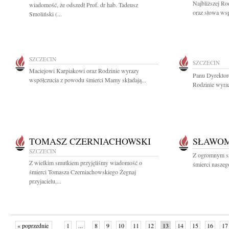
Najbliższej Ro
wiadomość, że odszedł Prof. dr hab. Tadeusz
oraz słowa wsp
Smoliński (...
SZCZECIN
SZCZECIN
Maciejowi Karpiakowi oraz Rodzinie wyrazy
Panu Dyrekto
współczucia z powodu śmierci Mamy składają...
Rodzinie wyraz
TOMASZ CZERNIACHOWSKI
SŁAWOM
SZCZECIN
Z ogromnym s
Z wielkim smutkiem przyjęliśmy wiadomość o
śmierci naszeg
śmierci Tomasza Czerniachowskiego Żegnaj
przyjacielu,...
« poprzednie
1
...
8
9
10
11
12
13
14
15
16
17