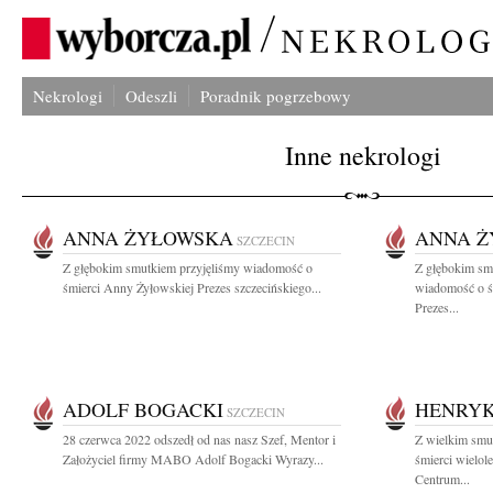
Nekrologi
Odeszli
Poradnik pogrzebowy
Inne nekrologi
ANNA ŻYŁOWSKA
ANNA 
SZCZECIN
Z głębokim smutkiem przyjęliśmy wiadomość o
Z głębokim smu
śmierci Anny Żyłowskiej Prezes szczecińskiego...
wiadomość o ś
Prezes...
ADOLF BOGACKI
HENRYK
SZCZECIN
28 czerwca 2022 odszedł od nas nasz Szef, Mentor i
Z wielkim smu
Założyciel firmy MABO Adolf Bogacki Wyrazy...
śmierci wielol
Centrum...