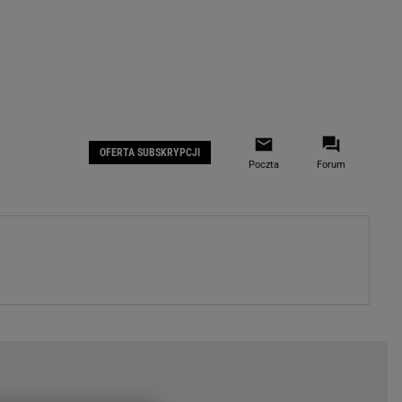
 IOS
Gazeta.pl na Facebooku
OFERTA SUBSKRYPCJI
Poczta
Forum
ZA
WYDARZENIA GOSPODARCZE
LOKALNE
Białystok
Bielsko-Biała
stki
Bydgoszcz
moda
Częstochowa
uże buty
Gorzów Wielkopolski
ecka
Katowice