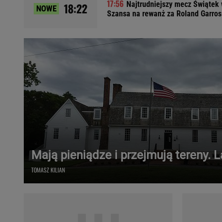
Najtrudniejszy mecz Świątek 
18:22
NOWE
Ładowanie samochodu elektrycznego
Szansa na rewanż za Roland Garros
Filtr cząstek stałych
Brzydki zapach w samochodzie
Numer Vin
Ogłoszenia motoryzacyjne
Waluty
Komunikaty
Opel Meriva
Toyota Auris
Toyota Avensis
Jeep Grand Cherokee
Mają pieniądze i przejmują tereny. 
POPULARNE TEMATY
TOMASZ KILIAN
Liga Mistrzów
Legia Warszawa
Liga Europy
Paszport Covidowy
Piłka Nożna
Wczasy w górach