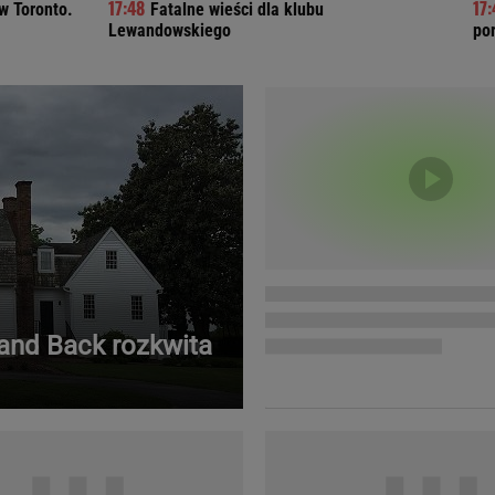
w Toronto.
Fatalne wieści dla klubu
Telewizor LG O
Lewandowskiego
po
Land Back rozkwita
Doda
Kalkulator Poro
Magda Gessler
Kalendarz dni p
Agnieszka Woźniak-Starak
Kalendarz ciąży