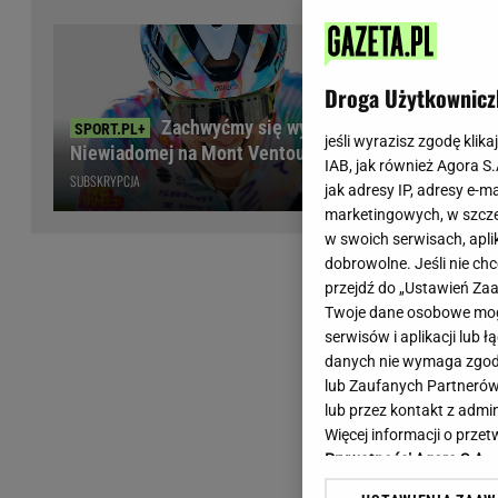
Wiadomości z Polski
Tenis
Plotki na topie
Sporty Walki
Niedziela handlowa
Siatkówka
Droga Użytkownicz
Informacje na bieżąco
PlusLiga
Zachwyćmy się wyczynem
Metro Warszawa
Lekkoatletyka
jeśli wyrazisz zgodę klika
Niewiadomej na Mont Ventoux
IAB, jak również Agora S
Duży Format
Kolarstwo
SUBSKRYPCJA
jak adresy IP, adresy e-m
Pogoda Warszawa
Bieganie
marketingowych, w szcze
Pogoda Kraków
Trening - ćwiczenia
w swoich serwisach, aplik
Pogoda Gdańsk
Ćwiczenia
dobrowolne. Jeśli nie ch
Pogoda Poznań
Dieta - Odżywianie
przejdź do „Ustawień Z
Twoje dane osobowe mogą
Pogoda Wrocław
Jak schudnąć?
serwisów i aplikacji lub
Gazeta na X
Sport - Fitness
danych nie wymaga zgody 
Fitness
lub Zaufanych Partnerów
F1 - Formuła 1
lub przez kontakt z admi
Więcej informacji o prz
Prywatności Agora S.A.