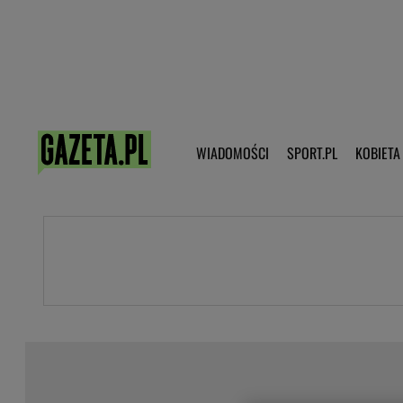
Poczta - Logowanie
Pobierz 
WIADOMOŚCI
SPORT.PL
KOBIETA
DZIECKO
KOBIETA
KULTURA
NEX
WIADOMOŚCI
SPORT
G.PL
Skoki narciarskie
Haps.pl
Ekstraklasa
Wiadomości ze świata
Bundesliga
Sport wiadomości
Liga Mistrzów
Horoskop
Liga Europy
Papież Franiszek
Koszykówka