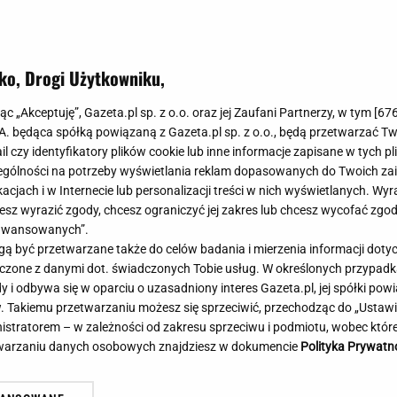
Meghan Markle
Krzesełka do ka
Magda Gessler
Łóżka dla dzieci
Barbara Kurdej-Szatan
Foteliki samoc
ko, Drogi Użytkowniku,
Księżna Kate
Przepisy
Porady
Jak zrobić?
jąc „Akceptuję”, Gazeta.pl sp. z o.o. oraz jej Zaufani Partnerzy, w tym [
67
.A. będąca spółką powiązaną z Gazeta.pl sp. z o.o., będą przetwarzać T
Na czasie
Grzyby
ail czy identyfikatory plików cookie lub inne informacje zapisane w tych p
Memy
Koronawirus
gólności na potrzeby wyświetlania reklam dopasowanych do Twoich zain
Radio Zet
Porady - Zdrowi
acjach i w Internecie lub personalizacji treści w nich wyświetlanych. Wyr
Radio Pogoda
Sukienki jeanso
cesz wyrazić zgody, chcesz ograniczyć jej zakres lub chcesz wycofać zgo
Radio internetowe
Torebki worki
aawansowanych”.
 być przetwarzane także do celów badania i mierzenia informacji dot
Rock Radio
Życzenia
 łączone z danymi dot. świadczonych Tobie usług. W określonych przypad
Złote Przeboje
Życzenia urodz
i odbywa się w oparciu o uzasadniony interes Gazeta.pl, jej spółki powi
Chillizet - radio internetowe
Życzenia imien
. Takiemu przetwarzaniu możesz się sprzeciwić, przechodząc do „Ust
Podcasty
Newsy, plotki - 
nistratorem – w zależności od zakresu sprzeciwu i podmiotu, wobec które
E-booki - Audiobooki
Lifestyle
etwarzaniu danych osobowych znajdziesz w dokumencie
Polityka Prywatn
Planeta.pl
Co obejrzeć