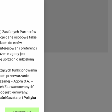
rmienia
Gliwice
Kielce
hodowe
Kraków
Lublin
Łódź
6
] Zaufanych Partnerów
woje dane osobowe takie
Olsztyn
likach do celów
Opole
teresowań i preferencji
e
Płock
ażenie zgody jest
we
Poznań
dę uprzednio udzieloną
Radom
yczących funkcjonowania
Rzeszów
kach przetwarzanie
inowe
Sosnowiec
ązanej – Agora S.A. –
inowe
Szczecin
awień Zaawansowanych”
Melo Radio
Toruń
go jest kierowany.
Trójmiasto
ości Gazeta.pl
i
Polityka
Warszawa
Wrocław