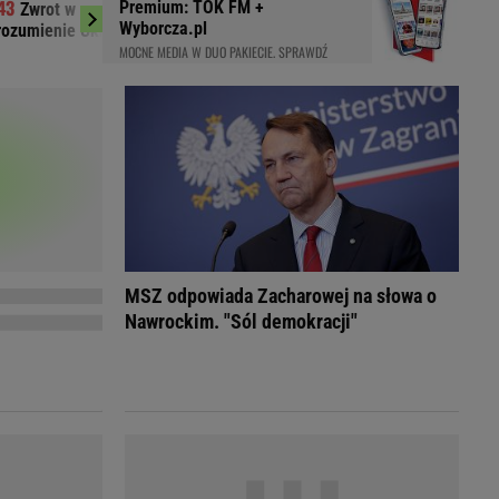
Premium: TOK FM +
Zwrot w sprawie Patriotów. Jest
Sensacyjny lider 
LED
Wyborcza.pl
rozumienie Ukrainy i USA
40-latek znów błysną
MOCNE MEDIA W DUO PAKIECIE. SPRAWDŹ
MSZ odpowiada Zacharowej na słowa o
Nawrockim. "Sól demokracji"
du
Rodzina
łodnych
Wakacje
Sennik