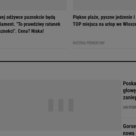
owej odżywce paznokcie będą
Piękne plaże, pyszne jedzenie i
diament. "To prawdziwy ratunek
TOP miejsca na urlop we Włosz
aznokci". Cena? Niska!
MATERIAŁ PROMOCYJNY
Poskar
głowę
zanie
JAN RYBI
Gorse
nowa 