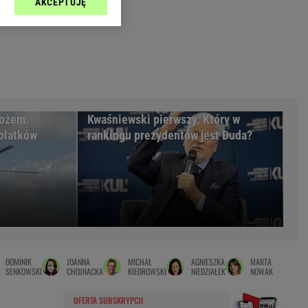
AKCEPTUJĘ
l sp. z o.o., jej
Zielona Góra
ić swoje preferencje
arzania danych poprzez
MAGAZYNY
ych”. Zmiana ustawień
syny
Kuchnia
a
Wysokie Obcasy
ach:
y
 celów identyfikacji.
nożem.
Kwaśniewski pierwszy. Który w
omiar reklam i treści,
rynarka
olatków
rankingu prezydentów jest Duda?
enka za 29zł
zula
 wide
y
to
DOMINIK
JOANNA
MICHAŁ
AGNIESZKA
MARTA
kim obcasie
SENKOWSKI
CHOJNACKA
KIEDROWSKI
NIEDZIAŁEK
NOWAK
OFERTA SUBSKRYPCJI