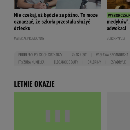
Nie czekaj, aż będzie za późno. To może
oznaczać, że szkoła przestała służyć
medyków". 
dziecku
adwokaci
MATERIAŁ PROMOCYJNY
SUBSKRYPCJA
PROBLEMY POLSKICH SIATKARZY
ZNAK Z '30'
WISŁAWA SZYMBORSKA
FRYZURA KUKIEŁKA
ELEGANCKIE BUTY
BALERINY
ESPADRYLE
LETNIE OKAZJE