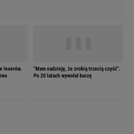
e leserów.
"Mam nadzieję, że zrobią trzecią część".
twa
Po 20 latach wywołał burzę