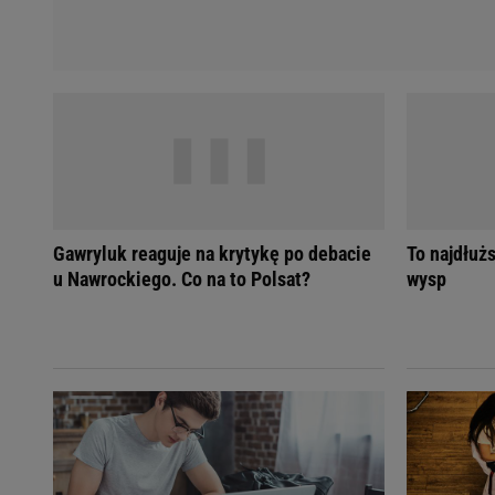
Gawryluk reaguje na krytykę po debacie
To najdłuż
u Nawrockiego. Co na to Polsat?
wysp