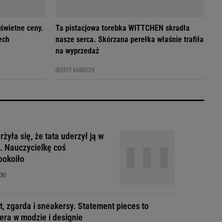
 świetne ceny.
Ta pistacjowa torebka WITTCHEN skradła
ech
nasze serca. Skórzana perełka właśnie trafiła
na wyprzedaż
OFERTY AVANTI24
żyła się, że tata uderzył ją w
. Nauczycielkę coś
pokoiło
CKI
t, zgarda i sneakersy. Statement pieces to
era w modzie i designie