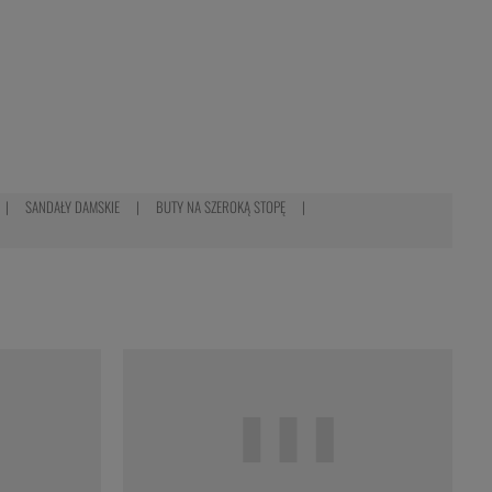
SANDAŁY DAMSKIE
BUTY NA SZEROKĄ STOPĘ