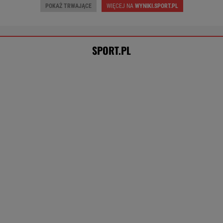
TENIS
Niewiadoma jest wielka jak
Pogacar. A Lang tak komentuje konflikt z
zawodniczką
SUBSKRYPCJA
Tysiące osób zrobi to we wrześniu. Powód
może cię zaskoczyć
MATERIAŁ PROMOCYJNY,
18+