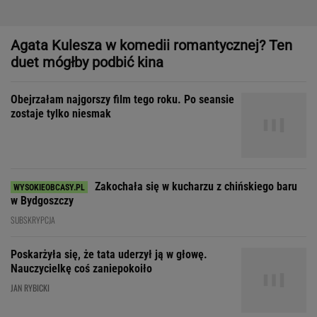
Zakochała się w kucharzu z chińskiego baru
w Bydgoszczy
SUBSKRYPCJA
Poskarżyła się, że tata uderzył ją w głowę.
Nauczycielkę coś zaniepokoiło
JAN RYBICKI
Dom, do którego nie dało się wejść. Przekroczyłam próg
mediolańskiego apartamentu Osvalda Borsaniego
Byłam w szoku, bo mój mąż
nigdy się tak chamsko nie zachowywał. Nie
wiedziałam, jak zareagować
SUBSKRYPCJA