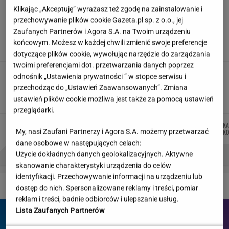
Klikając „Akceptuję” wyrażasz też zgodę na zainstalowanie i
"Wymieniłam mojego byłego na
przechowywanie plików cookie Gazeta.pl sp. z o.o., jej
jego wujka milionera". Tak wciągają
Zaufanych Partnerów i Agora S.A. na Twoim urządzeniu
mikrodramy
końcowym. Możesz w każdej chwili zmienić swoje preferencje
SUBSKRYPCJA
dotyczące plików cookie, wywołując narzędzie do zarządzania
twoimi preferencjami dot. przetwarzania danych poprzez
Wystarczy jedno spojrzenie i już wiadomo. Po
odnośnik „Ustawienia prywatności ” w stopce serwisu i
tym poznasz turystę we Włoszech
przechodząc do „Ustawień Zaawansowanych”. Zmiana
ustawień plików cookie możliwa jest także za pomocą ustawień
przeglądarki.
MARTA
MACIEK
WIKTORIA
MICHAŁ
KA
Autorzy:
My, nasi Zaufani Partnerzy i Agora S.A. możemy przetwarzać
NOWAK
KUCHARCZYK
BECZEK
TRELA
KO
dane osobowe w następujących celach:
PROBLEMY POLSKICH SIATKARZY
ZNAK Z '30'
WISŁAWA SZYMBORSKA
Użycie dokładnych danych geolokalizacyjnych. Aktywne
skanowanie charakterystyki urządzenia do celów
identyfikacji. Przechowywanie informacji na urządzeniu lub
DZIEJE SIĘ!
dostęp do nich. Spersonalizowane reklamy i treści, pomiar
reklam i treści, badnie odbiorców i ulepszanie usług.
Lista Zaufanych Partnerów