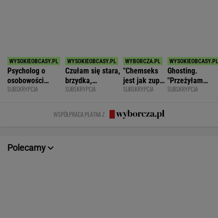
SPORT.PL
Światowe media wydały werdykt ws.
Sabalenki. "Sięga dna"