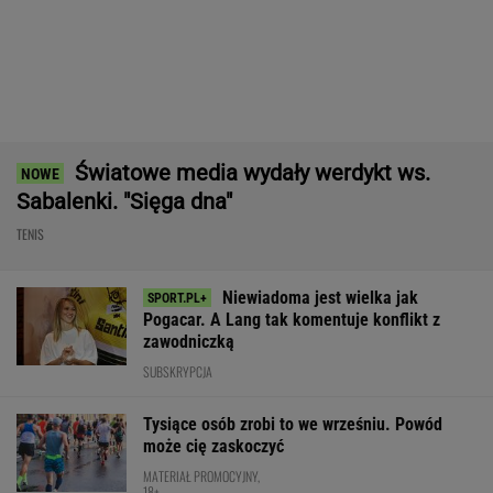
Nie ma wątpliwości, że to nowy król
segmentu. I jeszcze ta oferta - WOW! X3 z
Bawarii robi szał na drogach
MATERIAŁ PROMOCYJNY
Polak sprawił sensację złotem IO.
Po cichu odchodzi. "Smrodek pozostał"
SUBSKRYPCJA
Takiego meczu Iga Świątek nie
zagrała od miesięcy. Sukces większy niż się
wydaje
SUBSKRYPCJA
Świątek ujawniła, co krzyczała