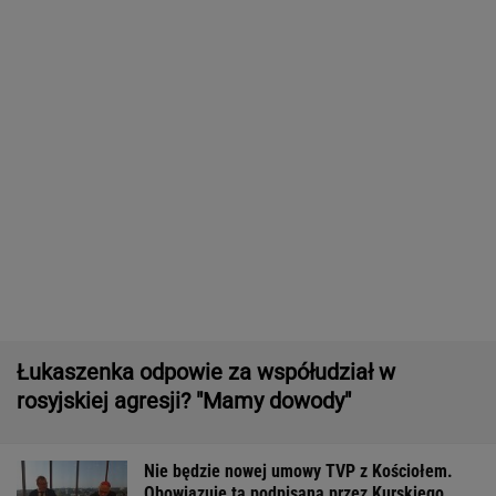
Rolnik zaorał nowy asfalt za 400 tys. zł.
"Bardzo konfliktowy" [NAGRANIE]
Wyniki Lotto 08.08.2026 - EkstraPensja,
EkstraPremia, Kaskada, Lotto, LottoPlus,
MiniLotto, MultiMulti
16-latek zaatakowany nożem. Zatrzymano
dwóch nastolatków
Północna brama gazowa. Jak Polska buduje
nową architekturę energetyczną regionu
MATERIAŁ PROMOCYJNY