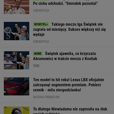
meczu Sabalenki! Nie
"finale" miniturnieju.
wygrała z Kosti
będzie wielkiego hitu
Tak Hiszpanie ocenili
Polka wskazała
w Toronto
Szczęsnego
największą zmi
WIĘCEJ NIŻ WYNIK. SUBSKRYBUJ
POLITYKA
Kosowo: jajka w
Najnowszy
Rosja
Prognoza
parlamencie.
sondaż:
ostrzelała
pogody: w
Premier
Kwaśniewską
Charków i