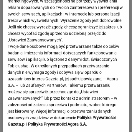
marketingowych, w szczególności na potrzeby wyświetlania
reklam dopasowanych do Twoich zainteresowań i preferencji w
swoich serwisach, aplikacjach i w Internecie lub personalizacji
Polacy wskazali najlepszą pierwszą
treści w nich wyświetlanych. Wyrażenie zgody jest dobrowolne.
damę. Zdeklasowała konkurencję
Jeśli nie chcesz wyrazić zgody, chcesz ograniczyć jej zakres lub
chcesz wycofać zgodę uprzednio udzieloną przejdź do
„Ustawień Zaawansowanych”.
Twoje dane osobowe mogą być przetwarzane także do celów
Ciągnie cię do niedostępnych osób?
badania i mierzenia informacji dotyczących funkcjonowania
Psychologia mówi o powodach
serwisów i aplikacji lub łączone z danymi dot. świadczonych
Tobie usług. W określonych przypadkach przetwarzanie
danych nie wymaga zgody i odbywa się w oparciu o
uzasadniony interes Gazeta.pl, jej spółki powiązanej – Agora
Quiz. Oglądałeś polskie filmy i seriale w PRL-
S.A. – lub Zaufanych Partnerów. Takiemu przetwarzaniu
u? Kto zagrał główną rolę?
możesz się sprzeciwić, przechodząc do „Ustawień
Zaawansowanych” lub przez kontakt z administratorem – w
zależności od zakresu sprzeciwu i podmiotu, wobec którego
Jeden wakacyjny nawyk może mieć
jest kierowany. Więcej informacji o przetwarzaniu danych
nieprzyjemne konsekwencje. Też tak robisz?
osobowych znajdziesz w dokumencie
Polityka Prywatności
Gazeta.pl
i
Polityka Prywatności Agora S.A.
MATERIAŁ PROMOCYJNY