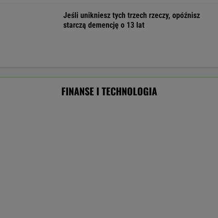
Masowo tracą pracę przez AI?
To tylko forma "moralnego bufora"
SUBSKRYPCJA
Ten robot nie ma sobie równych. Myje i
odkurza, gdy ty odpoczywasz, a cena?
Doskonała!
REKLAMA IROBOT
Najlepsze miejsca do życia dla pokolenia Z.
Polskie miasto w czołówce
BIZNES
Prosty sposób na oszczędzanie. Ile pieniędzy
może dać po roku?