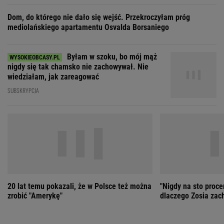
20 lat temu pokazali, że w Polsce też można
"Nigdy na sto proce
zrobić "Amerykę"
dlaczego Zosia zac
ZOBACZ WSZYSTKIE
Wybierz miasto
PEŁNA POGODA
Załaduj ponownie