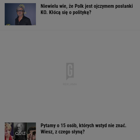
To najlepsze miasta Europy dla pokolenia Z. W
rankingu polskie miasto
BIZNES
Tajemniczy most na granicy Rosji. Ukraina bije
na alarm
"Rak się rozprzestrzenił". Nowe informacje o
stanie zdrowia Joe Bidena
Posyp skórkę ziemniaka sodą. Prosty trik
pomaga w kuchni