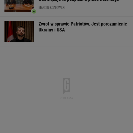
Większość Polaków nie chce płacić tego
podatku. "To sygnał alarmowy"
IMGW pokazał nową
Manifestacja w
Wyniki Lotto
prognozę. Upały
Warszawie.
07.08.2026 -
wracają do Polski
Organizatorzy mają
EkstraPensja,
siedem postulatów
EkstraPremia,
EuroJackpot, K
MiniLotto, Mult
WSPÓŁPRACA PŁATNA Z WYBORCZA.PL
ZROZUM, POZNAJ, ODKRYWAJ
SEKCJA Z SUBSKRYPCJĄ