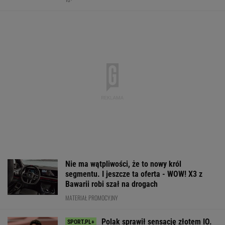
Abramowicz w trakcie meczu z Kostiuk
TENIS
Ten model to hit roku! Lexus LBX oficjalnie
zatrząsnął segmentem premium. Pobierz
cennik - miła niespodzianka!
MATERIAŁ PROMOCYJNY
To dlatego Niewiadoma nie zaprosiła na ślub
swoich rodziców
KOLARSTWO
Nocna sensacja w
Barcelona zagrała w
Dlatego Świąte