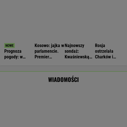
Nie będzie nowej umowy TVP z Kościołem.
Obowiązuje ta podpisana przez Kurskiego
MARCIN KOZŁOWSKI
Zwrot w sprawie Patriotów. Jest porozumienie
Ukrainy i USA