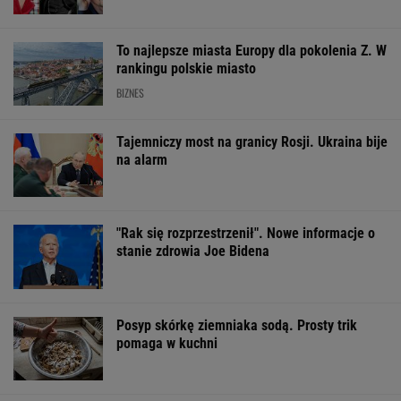
Finał wyprzedaży w Eobuwie - kultowe
Birkenstocki w końcu na promocji
OFERTY AVANTI24
Dlaczego warto
Rozpoznasz tych
Nie tiramisu ani
spryskać klucze
wybitnych aktorów
lody. Z kawy ro
octem? Sztuczka,
PRL-u? Wszyscy mylą
deser jak z dob
której mało kto używa
się w 8. pytaniu
cukierni
ŻYĆ LEPIEJ