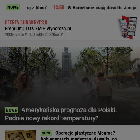
 z filmu"
W Barcelonie mają dość De Jonga. Ta sytuacja pr
NOWE
OFERTA SUBSKRYPCJI
Premium: TOK FM + Wyborcza.pl
MOCNE MEDIA W DUO PAKIECIE. SPRAWDŹ
Amerykańska prognoza dla Polski.
Padnie nowy rekord temperatury?
Operacje plastyczne Monroe?
Dokumentacja medyczna ujawniła, co