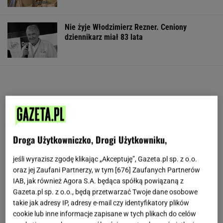
Nie żyje Włodzimierz Rezner. Ceniony
dziennikarz miał 83 lata
Droga Użytkowniczko, Drogi Użytkowniku,
jeśli wyrazisz zgodę klikając „Akceptuję”, Gazeta.pl sp. z o.o.
oraz jej Zaufani Partnerzy, w tym [
676
] Zaufanych Partnerów
IAB, jak również Agora S.A. będąca spółką powiązaną z
Gazeta.pl sp. z o.o., będą przetwarzać Twoje dane osobowe
takie jak adresy IP, adresy e-mail czy identyfikatory plików
cookie lub inne informacje zapisane w tych plikach do celów