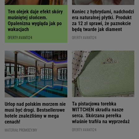
Ten olejek daje efekt skóry
Koniec z hybrydami, nadchodzi
muśniętej słońcem.
era naturalnej płytki. Produkt
Opalenizna wygląda jak po
za 12 zł sprawi, że paznokcie
wakacjach
będą twarde jak diament
OFERTY AVANTI24
OFERTY AVANTI24
Ta pistacjowa torebka
Urlop nad polskim morzem nie
WITTCHEN skradła nasze
musi być drogi. Bestsellerowe
serca. Skórzana perełka
hotele znaleźliśmy w mega
właśnie trafiła na wyprzedaż
cenach!
OFERTY AVANTI24
MATERIAŁ PROMOCYJNY