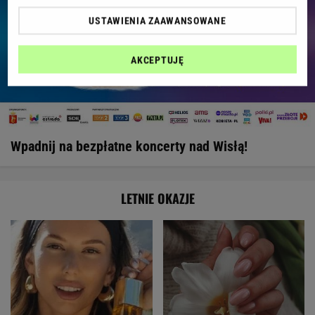
USTAWIENIA ZAAWANSOWANE
AKCEPTUJĘ
Wpadnij na bezpłatne koncerty nad Wisłą!
LETNIE OKAZJE