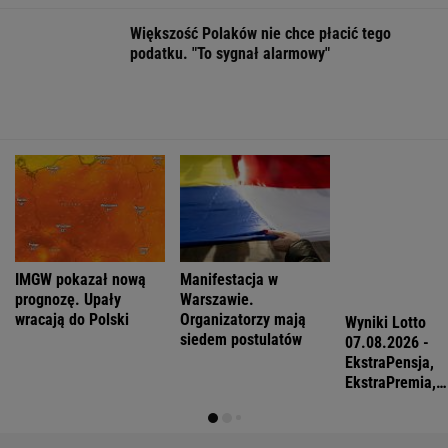
FINANSE I TECHNOLOGIA
Sprzęt już jest. Grenlandia ostrzega
Amerykanów, by nie zaczynali odwiertów
BIZNES
Pierwszy etap GAT zakończony. To