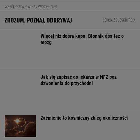
strategiczna inwestycja dla polskiego
eksportu
MATERIAŁ PROMOCYJNY
Oszuści wzięli na nią pożyczkę, bank zażądał
spłaty. Jest decyzja sądu
BIZNES