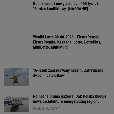
Więcej niż dobra kupa. Błonnik dba też o
mózg
Jak się zapisać do lekarza w NFZ bez
dzwonienia do przychodni
Zaćmienie to kosmiczny zbieg okoliczności
Jeśli unikniesz tych trzech rzeczy, opóźnisz
starczą demencję o 13 lat