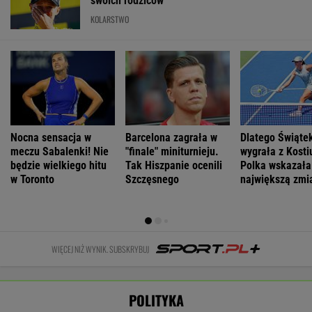
niedziele upały,
zaatakowany
najlepszą
Odessę.
od poniedziałku
podczas obrad
pierwszą damą
Zginęły dwie
chłodniej
osoby
WIADOMOŚCI
Łukaszenka odpowie za współudział w
rosyjskiej agresji? "Mamy dowody"