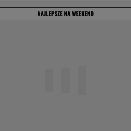
NAJLEPSZE NA WEEKEND
Agata Kulesza w komedii romantycznej? Ten
duet mógłby podbić kina
Obejrzałam najgorszy film tego roku. Po seansie
zostaje tylko niesmak