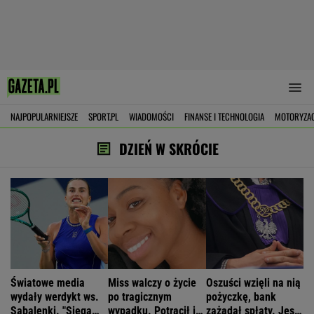
NAJPOPULARNIEJSZE
SPORT.PL
WIADOMOŚCI
FINANSE I TECHNOLOGIA
MOTORYZA
DZIEŃ W SKRÓCIE
Światowe media
Miss walczy o życie
Oszuści wzięli na nią
wydały werdykt ws.
po tragicznym
pożyczkę, bank
Sabalenki. "Sięga
wypadku. Potrącił ją
zażądał spłaty. Jest