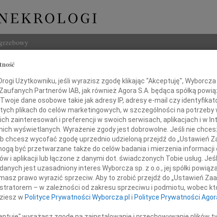
ogrzebowy
tność
Szukaj
Urban
ogi Użytkowniku, jeśli wyrazisz zgodę klikając "Akceptuję", Wyborcza sp
Imię i na
 Zaufanych Partnerów IAB, jak również Agora S.A. będąca spółką powi
Twoje dane osobowe takie jak adresy IP, adresy e-mail czy identyfikato
 tych plikach do celów marketingowych, w szczególności na potrzeby 
 zainteresowań i preferencji w swoich serwisach, aplikacjach i w Int
w nich wyświetlanych. Wyrażenie zgody jest dobrowolne. Jeśli nie chce
INNE NE
 lub chcesz wycofać zgodę uprzednio udzieloną przejdź do „Ustawień
Witol
gą być przetwarzane także do celów badania i mierzenia informacji
Z wie
w i aplikacji lub łączone z danymi dot. świadczonych Tobie usług. Jeś
Jadwi
nych jest uzasadniony interes Wyborcza sp. z o.o., jej spółki powiąza
ębokim żalem zawiadamiamy,
Panu 
masz prawo wyrazić sprzeciw. Aby to zrobić przejdź do „Ustawień Z
Adam
8 kwietnia 2020 roku odszedł
istratorem – w zależności od zakresu sprzeciwu i podmiotu, wobec któ
Z wie
dziesz w
Polityce Prywatności Wyborcza.pl
i
Polityce Prywatności Agor
Alina
Alina
ceptuję" wyrażasz zgodę na zainstalowanie i przechowywanie plików t