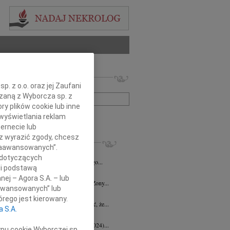
 nekrologów i wspomnień
. z o.o. oraz jej Zaufani
zwisko lub numer ogłoszenia:
ązaną z Wyborcza sp. z
ry plików cookie lub inne
wyświetlania reklam
+ szukanie zaawansowane
ernecie lub
sz wyrazić zgody, chcesz
KROLOGI
 Zaawansowanych”.
d Halka
wiek: 89
21.07.2026
Gdańsk
 dotyczących
lkim żalem i smutkiem żegnamy naszego...
li podstawą
ga Czajka
16.07.2026
Gdańsk
nej – Agora S.A. – lub
Andrzejowi Czajce z powodu śmierci Żony...
aawansowanych” lub
 Borowski
10.07.2026
Gdańsk
rego jest kierowany.
lkim smutkiem przyjęłyśmy wiadomość, że...
a S.A.
 Augustynowicz
03.07.2026
Gdańsk
 Augustynowicz z domu Hinz (1979-2024)...
ypu cookie Wyborczej sp.