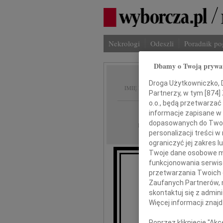
Nekrologi
Odeszli
Poradnik p
Dbamy o Twoją prywa
Marek 
Droga Użytkowniczko, Dr
IMIĘ I NAZWISKO:
Partnerzy, w tym [
874
]
o.o., będą przetwarzać 
Gdańsk
REGION:
informacje zapisane w
dopasowanych do Twoich
14.04.2020
DATA EMISJI:
personalizacji treści 
ograniczyć jej zakres
Twoje dane osobowe mo
funkcjonowania serwisó
przetwarzania Twoich da
Z gł
Zaufanych Partnerów, 
że 
skontaktuj się z admin
Więcej informacji znaj
Poprzez kliknięcie "Ak