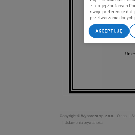
z o. o. jej Zaufanych 
swoje preferencje dot.
przetwarzania danych 
„Ustawienia zaawansow
AKCEPTUJĘ
My, nasi Zaufani Part
dokładnych danych geol
Przechowywanie informa
treści, badnie odbiorcó
Urocz
Copyright © Wyborcza sp. z o.o.
O nas
St
Ustawienia prywatności