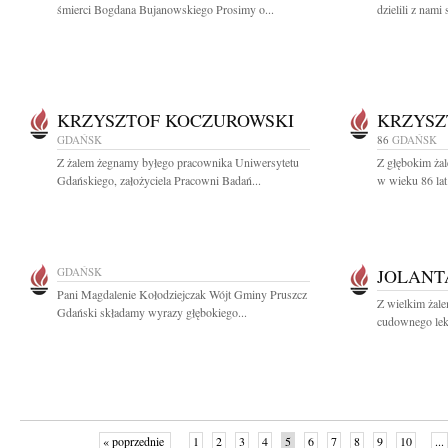
śmierci Bogdana Bujanowskiego Prosimy o...
dzielili z nami 
KRZYSZTOF KOCZUROWSKI
KRZYSZ
GDAŃSK
86
GDAŃSK
Z żalem żegnamy byłego pracownika Uniwersytetu
Z głębokim żal
Gdańskiego, założyciela Pracowni Badań...
w wieku 86 lat
GDAŃSK
JOLANT
Pani Magdalenie Kołodziejczak Wójt Gminy Pruszcz
Z wielkim żale
Gdański składamy wyrazy głębokiego...
cudownego leka
« poprzednie
1
2
3
4
5
6
7
8
9
10
...