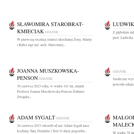
SŁAWOMIRA STAROBRAT-
LUDWIK
KMIECIAK
GDAŃSK
Z głębokim ża
prof. Ludwika 
W pierwszą rocznicę śmierci ukochanej Żony, Mamy
i Babci mgr inż. arch. Sławomiry...
JOANNA MUSZKOWSKA-
GDAŃSK
PENSON
GDAŃSK
Serdeczne wyra
powodu odejśc
30 czerwca 2023 roku, w wieku 101 lat, zmarła
Profesor Joanna Muszkowska-Penson Żołnierz
Związku...
ADAM SYGALT
MAŁGOR
GDAŃSK
MALEC
26 czerwca 2023 odszedł od nas Adam Sygalt nasz
kochany Tata, Dziadzio i Teść O dacie pogrzebu...
W wieku 78 la