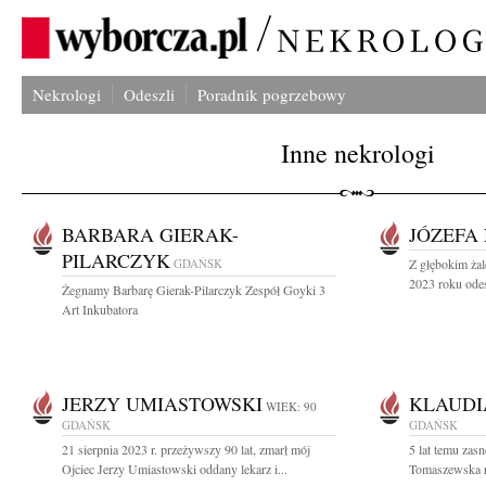
Nekrologi
Odeszli
Poradnik pogrzebowy
Inne nekrologi
BARBARA GIERAK-
JÓZEFA
PILARCZYK
GDAŃSK
Z głębokim żal
2023 roku odes
Żegnamy Barbarę Gierak-Pilarczyk Zespół Goyki 3
Art Inkubatora
JERZY UMIASTOWSKI
KLAUDI
WIEK: 90
GDAŃSK
GDAŃSK
21 sierpnia 2023 r. przeżywszy 90 lat, zmarł mój
5 lat temu zas
Ojciec Jerzy Umiastowski oddany lekarz i...
Tomaszewska r