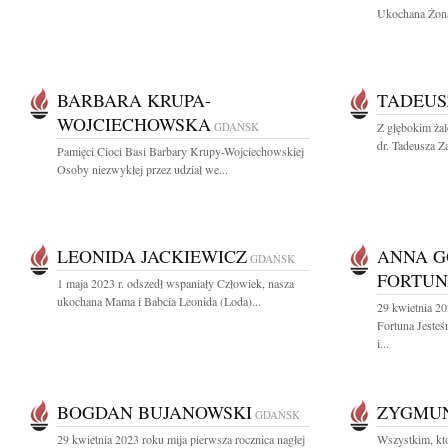
Ukochana Żona,
BARBARA KRUPA-
TADEUS
WOJCIECHOWSKA
GDAŃSK
Z głębokim ża
dr. Tadeusza Za
Pamięci Cioci Basi Barbary Krupy-Wojciechowskiej
Osoby niezwykłej przez udział we...
LEONIDA JACKIEWICZ
ANNA 
GDAŃSK
FORTU
1 maja 2023 r. odszedł wspaniały Człowiek, nasza
ukochana Mama i Babcia Leonida (Loda)...
29 kwietnia 2
Fortuna Jeste
i...
BOGDAN BUJANOWSKI
ZYGMU
GDAŃSK
29 kwietnia 2023 roku mija pierwsza rocznica nagłej
Wszystkim, któ