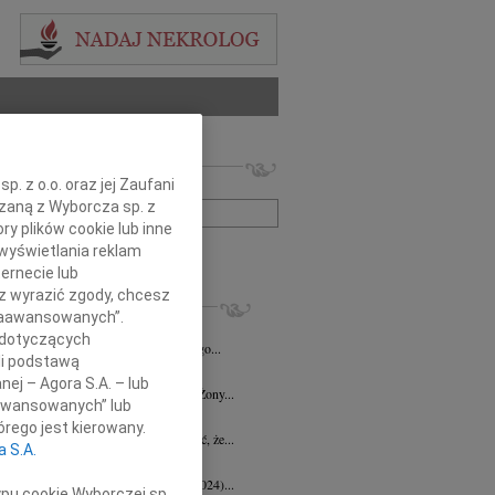
 nekrologów i wspomnień
. z o.o. oraz jej Zaufani
zwisko lub numer ogłoszenia:
ązaną z Wyborcza sp. z
ry plików cookie lub inne
wyświetlania reklam
+ szukanie zaawansowane
ernecie lub
sz wyrazić zgody, chcesz
KROLOGI
 Zaawansowanych”.
d Halka
wiek: 89
21.07.2026
Gdańsk
 dotyczących
lkim żalem i smutkiem żegnamy naszego...
li podstawą
ga Czajka
16.07.2026
Gdańsk
nej – Agora S.A. – lub
Andrzejowi Czajce z powodu śmierci Żony...
aawansowanych” lub
 Borowski
10.07.2026
Gdańsk
rego jest kierowany.
lkim smutkiem przyjęłyśmy wiadomość, że...
a S.A.
 Augustynowicz
03.07.2026
Gdańsk
 Augustynowicz z domu Hinz (1979-2024)...
ypu cookie Wyborczej sp.