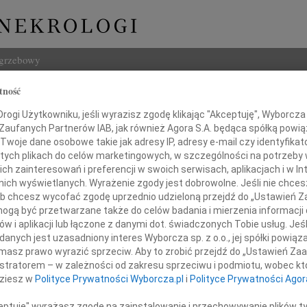
ogrzebowy
tność
Szukaj
ieliński
ogi Użytkowniku, jeśli wyrazisz zgodę klikając "Akceptuję", Wyborcza sp
Imię i na
 Zaufanych Partnerów IAB, jak również Agora S.A. będąca spółką powi
Twoje dane osobowe takie jak adresy IP, adresy e-mail czy identyfikato
 tych plikach do celów marketingowych, w szczególności na potrzeby 
 zainteresowań i preferencji w swoich serwisach, aplikacjach i w Int
w nich wyświetlanych. Wyrażenie zgody jest dobrowolne. Jeśli nie chce
INNE NE
 lub chcesz wycofać zgodę uprzednio udzieloną przejdź do „Ustawień
Witol
gą być przetwarzane także do celów badania i mierzenia informacji
Z wie
w i aplikacji lub łączone z danymi dot. świadczonych Tobie usług. Jeś
Jadwi
nych jest uzasadniony interes Wyborcza sp. z o.o., jej spółki powiąza
amiam, że w dniu 17 kwietnia 2020 roku
Panu 
masz prawo wyrazić sprzeciw. Aby to zrobić przejdź do „Ustawień Z
Adam
 Victorii mój najukochańszy Brat
istratorem – w zależności od zakresu sprzeciwu i podmiotu, wobec któ
Z wie
dziesz w
Polityce Prywatności Wyborcza.pl
i
Polityce Prywatności Agor
Alina
Alina
ceptuję" wyrażasz zgodę na zainstalowanie i przechowywanie plików t