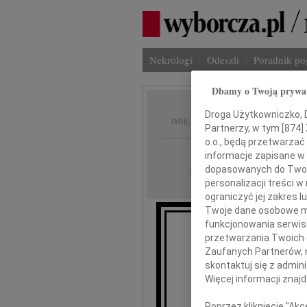
Nekrologi
Odeszli
Poradnik p
Dbamy o Twoją prywa
Adam Z
Droga Użytkowniczko, Dr
IMIĘ I NAZWISKO:
Partnerzy, w tym [
874
]
o.o., będą przetwarzać 
Gdańsk
REGION:
informacje zapisane w
dopasowanych do Twoich
21.04.2020
DATA EMISJI:
personalizacji treści 
ograniczyć jej zakres
Twoje dane osobowe mo
funkcjonowania serwisó
przetwarzania Twoich da
Z bólem zawiad
Zaufanych Partnerów, 
zmarł w
skontaktuj się z admin
Więcej informacji znaj
Poprzez kliknięcie "Ak