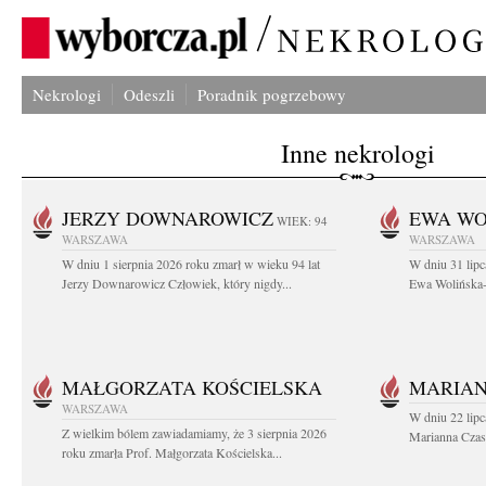
Nekrologi
Odeszli
Poradnik pogrzebowy
Inne nekrologi
JERZY DOWNAROWICZ
EWA WO
WIEK: 94
WARSZAWA
WARSZAWA
W dniu 1 sierpnia 2026 roku zmarł w wieku 94 lat
W dniu 31 lipc
Jerzy Downarowicz Człowiek, który nigdy...
Ewa Wolińska-W
MAŁGORZATA KOŚCIELSKA
MARIAN
WARSZAWA
W dniu 22 lipc
Z wielkim bólem zawiadamiamy, że 3 sierpnia 2026
Marianna Czas
roku zmarła Prof. Małgorzata Kościelska...