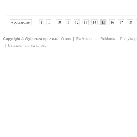
« poprzednie
1
...
10
11
12
13
14
15
16
17
18
»
Copyright © Wyborcza sp. z o.o.
O nas
Staże u nas
Reklama
Polityka 
Ustawienia prywatności