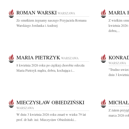
ROMAN WARSKI
MARIA 
WARSZAWA
Ze smutkiem żegnamy naszego Przyjaciela Romana
Z wielkim smu
Warskiego Jordanka i Andrzej
kwietnia 2026 
dobra,...
MARIA PIETRZYK
KONRAD
WARSZAWA
WARSZAWA
8 kwietnia 2026 roku po ciężkiej chorobie odeszła
"Trudno uwierz
Maria Pietrzyk mądra, dobra, kochająca i...
dniu 3 kwietni
MIECZYSŁAW OBIEDZIŃSKI
MICHAŁ
WARSZAWA
Z żalem przyję
W dniu 3 kwietnia 2026 roku zmarł w wieku 79 lat
marca 2026 rok
prof. dr hab. inż. Mieczysław Obiedziński...