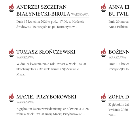
ANDRZEJ SZCZEPAN
ANNA E
BIAŁYNIECKI-BIRULA
BUTWIŁ
WARSZAWA
Dnia 17 kwietnia 2026 o godz. 17.00, w Kościele
Dnia 29 marca 
Środowisk Twórczych na pl. Teatralnym w...
Anna Elżbieta
TOMASZ SŁOŃCZEWSKI
BOŻENN
WARSZAWA
WARSZAWA
W dniu 9 kwietnia 2026 roku zmarł w wieku 74 lat
Dnia 10. kwiet
ukochany Tata i Dziadek Tomasz Słończewski
Przyjaciółka B
Msza...
MACIEJ PRZYBOROWSKI
ZOFIA 
WARSZAWA
Z głębokim ża
Z głębokim żalem zawiadamiamy, że 8 kwietnia 2026
kwietnia 2026 
roku w wieku 79 lat zmarł Maciej Przyborowski...
nas...