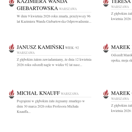
KAZIMIERA WANDA
TERESA
GIEBARTOWSKA
WARSZAWA
WARSZAWA
Z głębokim ża
W dniu 9 kwietnia 2026 roku zmarła, przeżywszy 96
kwietnia 2026 r
lat Kazimiera Wanda Giebartowska Odprowadzenie...
JANUSZ KAMIŃSKI
MAREK 
WIEK: 92
WARSZAWA
Odszedł Mare
Z głębokim żalem zawiadamiamy, że dnia 12 kwietnia
opoka, moja ska
2026 roku odszedł nagle w wieku 92 lat nasz...
MICHAŁ KNAUFF
MAREK 
WARSZAWA
WARSZAWA
Pogrążeni w głębokim żalu żegnamy zmarłego w
Z głębokim ża
dniu 30 marca 2026 roku Profesora Michała
kwietnia 2026 
Knauffa...