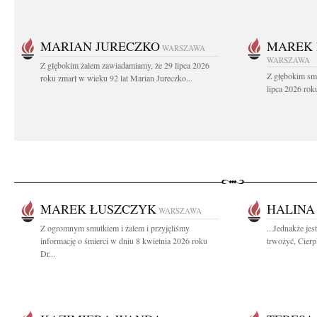
MARIAN JURECZKO
MAREK 
WARSZAWA
WARSZAWA
Z głębokim żalem zawiadamiamy, że 29 lipca 2026
Z głębokim sm
roku zmarł w wieku 92 lat Marian Jureczko...
lipca 2026 rok
MAREK ŁUSZCZYK
HALINA
WARSZAWA
Z ogromnym smutkiem i żalem i przyjęliśmy
...Jednakże je
informację o śmierci w dniu 8 kwietnia 2026 roku
trwożyć, Cierpl
Dr...