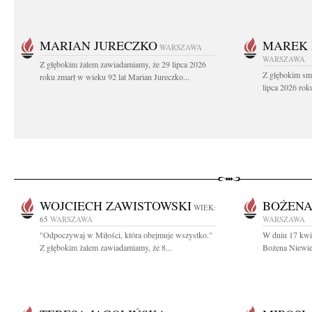
MARIAN JURECZKO
MAREK 
WARSZAWA
WARSZAWA
Z głębokim żalem zawiadamiamy, że 29 lipca 2026
Z głębokim sm
roku zmarł w wieku 92 lat Marian Jureczko...
lipca 2026 rok
WOJCIECH ZAWISTOWSKI
BOŻENA
WIEK:
65
WARSZAWA
WARSZAWA
"Odpoczywaj w Miłości, która obejmuje wszystko."
W dniu 17 kwie
Z głębokim żalem zawiadamiamy, że 8...
Bożena Niewied