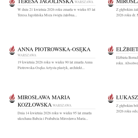
TERESA JAGOLIŃSKA
MIROSŁ
WARSZAWA
W dniu 21 kwietnia 2026 roku zmarła w wieku 85 lat
Z głębokim ża
Teresa Jagolińska Msza święta żałobna...
2026 roku dr.
ANNA PIOTROWSKA-OSĘKA
ELŻBIE
WARSZAWA
Elżbieta Boruc
19 kwietnia 2026 roku w wieku 90 lat zmarła Anna
roku. Absolwen
Piotrowska-Osęka Artysta plastyk, architekt...
MIROSŁAWA MARIA
ŁUKASZ
KOZŁOWSKA
WARSZAWA
Z głębokim bó
2026 roku odsz
Dnia 14 kwietnia 2026 roku w wieku 95 lat zmarła
ukochana Babcia i Prababcia Mirosława Maria...