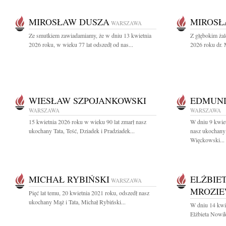
MIROSŁAW DUSZA
MIROSŁ
WARSZAWA
Ze smutkiem zawiadamiamy, że w dniu 13 kwietnia
Z głębokim ża
2026 roku, w wieku 77 lat odszedł od nas...
2026 roku dr.
WIESŁAW SZPOJANKOWSKI
EDMUND
WARSZAWA
WARSZAWA
15 kwietnia 2026 roku w wieku 90 lat zmarł nasz
W dniu 9 kwiet
ukochany Tata, Teść, Dziadek i Pradziadek...
nasz ukochany
Więckowski...
MICHAŁ RYBIŃSKI
ELŻBIE
WARSZAWA
MROZIE
Pięć lat temu, 20 kwietnia 2021 roku, odszedł nasz
ukochany Mąż i Tata, Michał Rybiński...
W dniu 14 kwie
Elżbieta Nowi