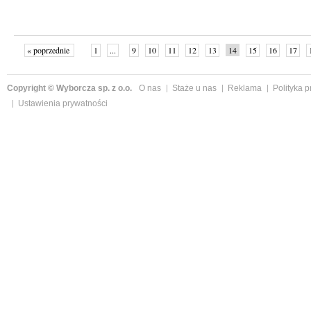
« poprzednie
1
...
9
10
11
12
13
14
15
16
17
»
Copyright © Wyborcza sp. z o.o.
O nas
Staże u nas
Reklama
Polityka 
Ustawienia prywatności