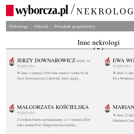
Nekrologi
Odeszli
Poradnik pogrzebowy
Inne nekrologi
JERZY DOWNAROWICZ
EWA WO
WIEK: 94
WARSZAWA
WARSZAWA
W dniu 1 sierpnia 2026 roku zmarł w wieku 94 lat
W dniu 31 lipc
Jerzy Downarowicz Człowiek, który nigdy...
Ewa Wolińska-W
MAŁGORZATA KOŚCIELSKA
MARIAN
WARSZAWA
W dniu 22 lipc
Z wielkim bólem zawiadamiamy, że 3 sierpnia 2026
Marianna Czas
roku zmarła Prof. Małgorzata Kościelska...