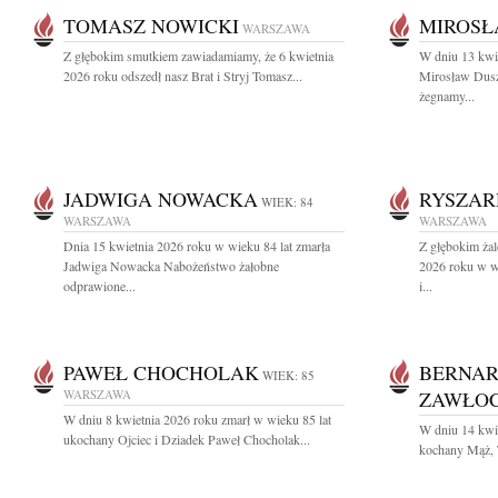
TOMASZ NOWICKI
MIROSŁ
WARSZAWA
Z głębokim smutkiem zawiadamiamy, że 6 kwietnia
W dniu 13 kwi
2026 roku odszedł nasz Brat i Stryj Tomasz...
Mirosław Dusz
żegnamy...
JADWIGA NOWACKA
RYSZAR
WIEK: 84
WARSZAWA
WARSZAWA
Dnia 15 kwietnia 2026 roku w wieku 84 lat zmarła
Z głębokim ża
Jadwiga Nowacka Nabożeństwo żałobne
2026 roku w w
odprawione...
i...
PAWEŁ CHOCHOLAK
BERNAR
WIEK: 85
WARSZAWA
ZAWŁOC
W dniu 8 kwietnia 2026 roku zmarł w wieku 85 lat
W dniu 14 kwie
ukochany Ojciec i Dziadek Paweł Chocholak...
kochany Mąż, T