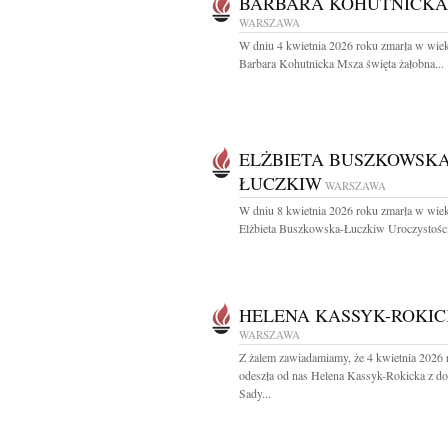
BARBARA KOHUTNICKA
WARSZAWA
W dniu 4 kwietnia 2026 roku zmarła w wiek
Barbara Kohutnicka Msza święta żałobna...
ELŻBIETA BUSZKOWSKA
ŁUCZKIW
WARSZAWA
W dniu 8 kwietnia 2026 roku zmarła w wiek
Elżbieta Buszkowska-Łuczkiw Uroczystości
HELENA KASSYK-ROKI
WARSZAWA
Z żalem zawiadamiamy, że 4 kwietnia 2026 
odeszła od nas Helena Kassyk-Rokicka z d
Sady...