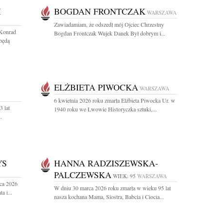
I
BOGDAN FRONTCZAK
WARSZAWA
Zawiadamiam, że odszedł mój Ojciec Chrzestny
 Konrad
Bogdan Frontczak Wujek Danek Był dobrym i...
będą
ELŻBIETA PIWOCKA
WARSZAWA
6 kwietnia 2026 roku zmarła Elżbieta Piwocka Ur. w
3 lat
1940 roku we Lwowie Historyczka sztuki,...
.
YS
HANNA RADZISZEWSKA-
PALCZEWSKA
WIEK: 95
WARSZAWA
ca 2026
W dniu 30 marca 2026 roku zmarła w wieku 95 lat
a i...
nasza kochana Mama, Siostra, Babcia i Ciocia...