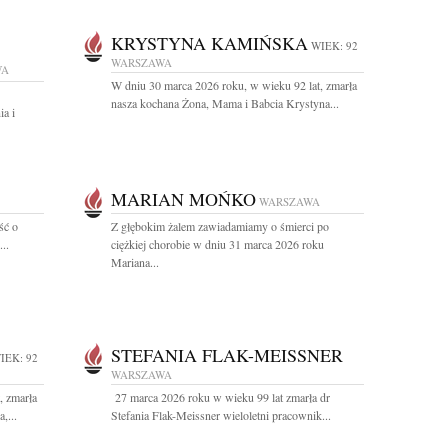
KRYSTYNA KAMIŃSKA
WIEK: 92
WARSZAWA
WA
W dniu 30 marca 2026 roku, w wieku 92 lat, zmarła
nasza kochana Żona, Mama i Babcia Krystyna...
ia i
MARIAN MOŃKO
WARSZAWA
ść o
Z głębokim żalem zawiadamiamy o śmierci po
..
ciężkiej chorobie w dniu 31 marca 2026 roku
Mariana...
STEFANIA FLAK-MEISSNER
IEK: 92
WARSZAWA
, zmarła
27 marca 2026 roku w wieku 99 lat zmarła dr
,...
Stefania Flak-Meissner wieloletni pracownik...