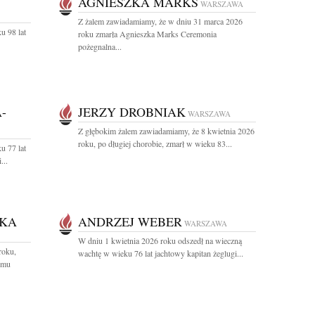
AGNIESZKA MARKS
WARSZAWA
Z żalem zawiadamiamy, że w dniu 31 marca 2026
u 98 lat
roku zmarła Agnieszka Marks Ceremonia
pożegnalna...
-
JERZY DROBNIAK
WARSZAWA
Z głębokim żalem zawiadamiamy, że 8 kwietnia 2026
roku, po długiej chorobie, zmarł w wieku 83...
u 77 lat
...
CKA
ANDRZEJ WEBER
WARSZAWA
W dniu 1 kwietnia 2026 roku odszedł na wieczną
roku,
wachtę w wieku 76 lat jachtowy kapitan żeglugi...
omu