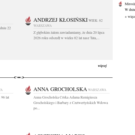
Mirosł
W dniu
+ więc
ANDRZEJ KŁOSIŃSKI
WIEK: 82
WARSZAWA
dniu 22
Z głębokim żalem zawiadamiamy, że dnia 20 lipca
2026 roku odszedł w wieku 82 lat nasz Tata,...
więcej
ANNA GROCHOLSKA
WA
WARSZAWA
 96 lat
Anna Grocholska Córka Adama Remigiusza
Grocholskiego i Barbary z Czetwertyńskich Wdowa
po...