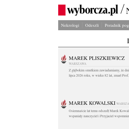
Nekrologi
Odeszli
Poradnik po
MAREK PLISZKIEWICZ
WARSZAWA
Z głębokim smutkiem zawiadamiamy, że dni
lipca 2026 roku, w wieku 82 lat, zmarł Prof
MAREK KOWALSKI
WARSZ
Osiemnaście lat temu odszedł Marek Kowal
wspaniały nauczyciel i Przyjaciel wspomnien