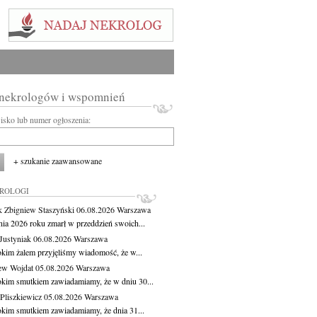
 nekrologów i wspomnień
wisko lub numer ogłoszenia:
+ szukanie zaawansowane
KROLOGI
 Zbigniew Staszyński
06.08.2026
Warszawa
pnia 2026 roku zmarł w przeddzień swoich...
Justyniak
06.08.2026
Warszawa
okim żalem przyjęliśmy wiadomość, że w...
ew Wojdat
05.08.2026
Warszawa
okim smutkiem zawiadamiamy, że w dniu 30...
Pliszkiewicz
05.08.2026
Warszawa
okim smutkiem zawiadamiamy, że dnia 31...