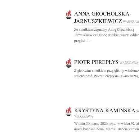
ANNA GROCHOLSKA-
JARNUSZKIEWICZ
WARSZA
Ze smutkiem żegnamy Annę Grocholską-
Jarnuszkiewicz Osobę wielkiej wiary, oddan
przyjaźni...
PIOTR PEREPŁYS
WARSZAWA
Z głębokim smutkiem przyjęliśmy wiadomo
śmierci prof. Piotra Perepłysia (1940-2026),.
KRYSTYNA KAMIŃSKA
W
WARSZAWA
W dniu 30 marca 2026 roku, w wieku 92 lat
nasza kochana Żona, Mama i Babcia; ceniona