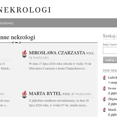
grzebowy
Inne nekrologi
Szukaj
Imię i naz
MIROSŁAWA CZARZASTA
WIEK:
76
WARSZAWA
a 31
W dniu 27 lipca 2026 roku odeszła w wieku 76 lat
. Marek...
Mirosława Czarzasta z domu Chałaczkiewicz...
INNE NE
Ludwik
3 sier
Iwona 
MARTA RYTEL
Z głęb
AWA
WIEK: 87
WARSZAWA
Zbigni
ski nasz
Z głębokim smutkiem zawiadamiamy, że dnia 28
Z głęb
ie o...
lipca 2026 roku, w wieku 87 lat, zmarła nasza...
Marek 
Z głęb