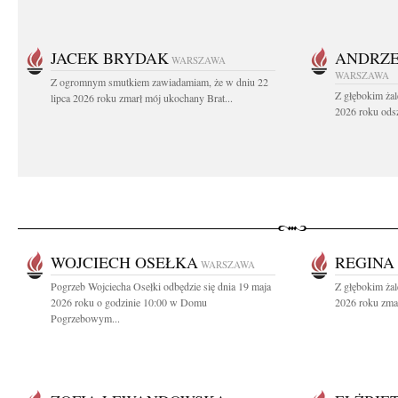
JACEK BRYDAK
ANDRZE
WARSZAWA
WARSZAWA
Z ogromnym smutkiem zawiadamiam, że w dniu 22
Z głębokim żal
lipca 2026 roku zmarł mój ukochany Brat...
2026 roku odsz
WOJCIECH OSEŁKA
REGINA
WARSZAWA
Pogrzeb Wojciecha Osełki odbędzie się dnia 19 maja
Z głębokim ża
2026 roku o godzinie 10:00 w Domu
2026 roku zmar
Pogrzebowym...