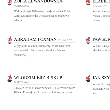
ZOFIA LEWANDOWSKA
ELŻBIE
WARSZAWA
WARSZAWA
W dniu 8 maja 2026 roku zmarła w wieku 92 lat
W dniu 9 maja 
Zofia Lewandowska Uroczystości pogrzebowe
Nasza Ukocha
odbędą...
Lekarz...
ABRAHAM FOXMAN
PAWEŁ 
WARSZAWA
Z głębokim żalem informujemy, że 10 maja 2026
W dniu 7 maja 
roku w wieku 86 lat zmarł Abraham Foxman
ukochany Mąż, 
światowy...
WŁODZIMIERZ BISKUP
JAN SZ
WARSZAWA
W dniu 11 maja
2 maja 2026 roku zmarł w wieku 74 lat Włodzimierz
Szymanowski 
Biskup Pomysłowy Inżynier, techniczny eurydyta...
się...