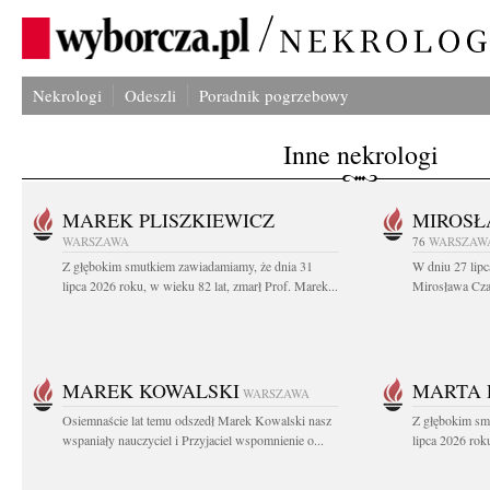
Nekrologi
Odeszli
Poradnik pogrzebowy
Inne nekrologi
MAREK PLISZKIEWICZ
MIROSŁ
WARSZAWA
76
WARSZAW
Z głębokim smutkiem zawiadamiamy, że dnia 31
W dniu 27 lipc
lipca 2026 roku, w wieku 82 lat, zmarł Prof. Marek...
Mirosława Czar
MAREK KOWALSKI
MARTA 
WARSZAWA
Osiemnaście lat temu odszedł Marek Kowalski nasz
Z głębokim sm
wspaniały nauczyciel i Przyjaciel wspomnienie o...
lipca 2026 roku