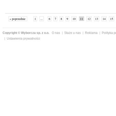
« poprzednie
1
...
6
7
8
9
10
11
12
13
14
15
Copyright © Wyborcza sp. z o.o.
O nas
Staże u nas
Reklama
Polityka 
Ustawienia prywatności