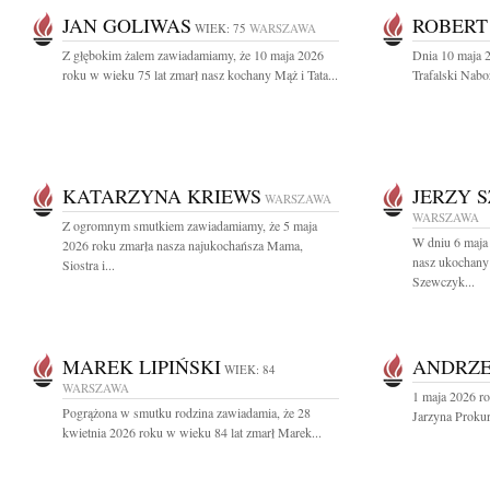
JAN GOLIWAS
ROBERT
WIEK: 75
WARSZAWA
Z głębokim żalem zawiadamiamy, że 10 maja 2026
Dnia 10 maja 2
roku w wieku 75 lat zmarł nasz kochany Mąż i Tata...
Trafalski Nabo
KATARZYNA KRIEWS
JERZY 
WARSZAWA
WARSZAWA
Z ogromnym smutkiem zawiadamiamy, że 5 maja
W dniu 6 maja 
2026 roku zmarła nasza najukochańsza Mama,
nasz ukochany 
Siostra i...
Szewczyk...
MAREK LIPIŃSKI
ANDRZE
WIEK: 84
WARSZAWA
1 maja 2026 ro
Pogrążona w smutku rodzina zawiadamia, że 28
Jarzyna Prokur
kwietnia 2026 roku w wieku 84 lat zmarł Marek...