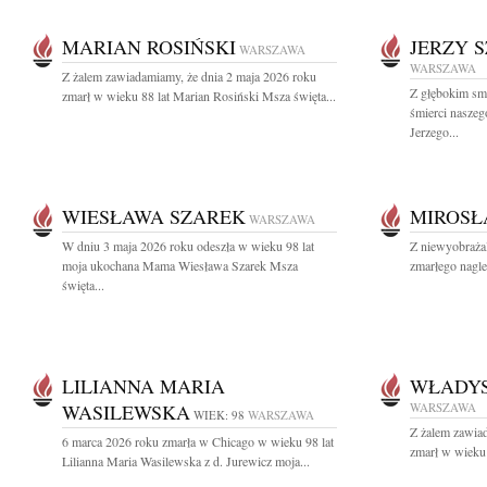
MARIAN ROSIŃSKI
JERZY 
WARSZAWA
WARSZAWA
Z żalem zawiadamiamy, że dnia 2 maja 2026 roku
Z głębokim sm
zmarł w wieku 88 lat Marian Rosiński Msza święta...
śmierci naszeg
Jerzego...
WIESŁAWA SZAREK
MIROSŁ
WARSZAWA
W dniu 3 maja 2026 roku odeszła w wieku 98 lat
Z niewyobraża
moja ukochana Mama Wiesława Szarek Msza
zmarłego nagle
święta...
LILIANNA MARIA
WŁADY
WASILEWSKA
WARSZAWA
WIEK: 98
WARSZAWA
Z żalem zawia
6 marca 2026 roku zmarła w Chicago w wieku 98 lat
zmarł w wieku 
Lilianna Maria Wasilewska z d. Jurewicz moja...