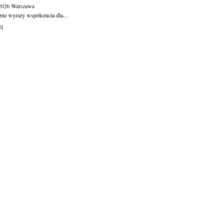
.2026
Warszawa
zne wyrazy współczucia dla...
ej