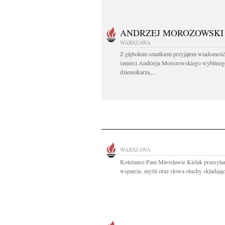
ANDRZEJ MOROZOWSKI
WARSZAWA
Z głębokim smutkiem przyjąłem wiadomość
śmierci Andrzeja Morozowskiego wybitneg
dziennikarza,...
WARSZAWA
Koleżance Pani Mirosławie Kielak przesył
wsparcie, myśli oraz słowa otuchy składając j