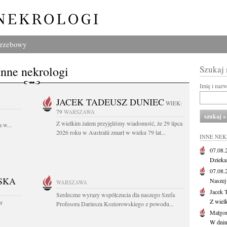
grzebowy
Inne nekrologi
Szukaj
Imię i naz
JACEK TADEUSZ DUNIEC
WIEK:
79
WARSZAWA
Z wielkim żalem przyjęliśmy wiadomość, że 29 lipca
 w...
2026 roku w Australii zmarł w wieku 79 lat...
INNE NE
07.08
Dziekan
07.08
SKA
Naszej 
WARSZAWA
Jacek 
Serdeczne wyrazy współczucia dla naszego Szefa
Z wiel
or
Profesora Dariusza Koziorowskiego z powodu...
Małgor
W dniu 