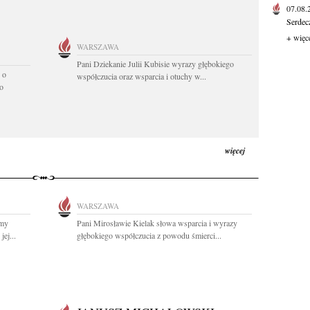
07.08
Serdec
+ więc
WARSZAWA
Pani Dziekanie Julii Kubisie wyrazy głębokiego
 o
współczucia oraz wsparcia i otuchy w...
o
więcej
WARSZAWA
amy
Pani Mirosławie Kielak słowa wsparcia i wyrazy
ej...
głębokiego współczucia z powodu śmierci...