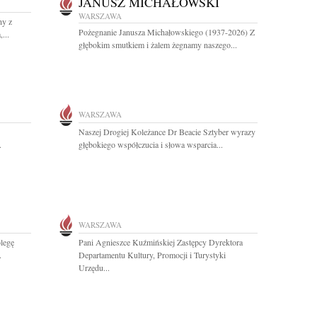
JANUSZ MICHAŁOWSKI
WARSZAWA
hy z
Pożegnanie Janusza Michałowskiego (1937-2026) Z
...
głębokim smutkiem i żalem żegnamy naszego...
WARSZAWA
Naszej Drogiej Koleżance Dr Beacie Sztyber wyrazy
.
głębokiego współczucia i słowa wsparcia...
WARSZAWA
legę
Pani Agnieszce Kuźmińskiej Zastępcy Dyrektora
.
Departamentu Kultury, Promocji i Turystyki
Urzędu...