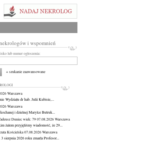
 nekrologów i wspomnień
wisko lub numer ogłoszenia:
+ szukanie zaawansowane
KROLOGI
.2026
Warszawa
ie Wydziału dr hab. Julii Kubisie,...
.2026
Warszawa
kochanej i dzielnej Marylce Butruk...
Tadeusz Duniec
wiek: 79
07.08.2026
Warszawa
kim żalem przyjęliśmy wiadomość, że 29...
zata Kościelska
07.08.2026
Warszawa
3 sierpnia 2026 roku zmarła Profesor...