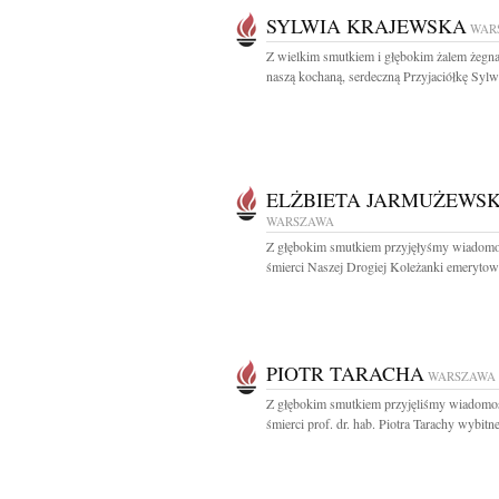
SYLWIA KRAJEWSKA
WAR
Z wielkim smutkiem i głębokim żalem żeg
naszą kochaną, serdeczną Przyjaciółkę Sylwi
ELŻBIETA JARMUŻEWS
WARSZAWA
Z głębokim smutkiem przyjęłyśmy wiadomo
śmierci Naszej Drogiej Koleżanki emerytowa
PIOTR TARACHA
WARSZAWA
Z głębokim smutkiem przyjęliśmy wiadomo
śmierci prof. dr. hab. Piotra Tarachy wybitne