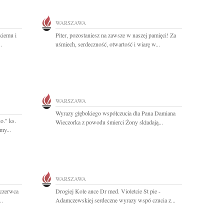
WARSZAWA
kiemu i
Piter, pozostaniesz na zawsze w naszej pamięci! Za
.
uśmiech, serdeczność, otwartość i wiarę w...
WARSZAWA
Wyrazy głębokiego współczucia dla Pana Damiana
o." ks.
Wieczorka z powodu śmierci Żony składają...
my...
WARSZAWA
 czerwca
Drogiej Kole ance Dr med. Violetcie St pie -
..
Adamczewskiej serdeczne wyrazy wspó czucia z...