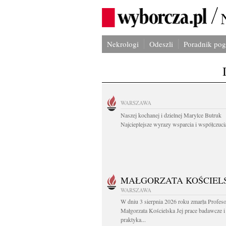
Nekrologi
Odeszli
Poradnik po
WARSZAWA
Naszej kochanej i dzielnej Marylce Butruk
Najcieplejsze wyrazy wsparcia i współczucia
MAŁGORZATA KOŚCIEL
WARSZAWA
W dniu 3 sierpnia 2026 roku zmarła Profes
Małgorzata Kościelska Jej prace badawcze i
praktyka...