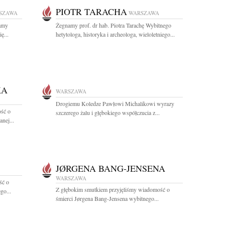
PIOTR TARACHA
SZAWA
WARSZAWA
namy
Żegnamy prof. dr hab. Piotra Tarachę Wybitnego
ę...
hetytologa, historyka i archeologa, wieloletniego...
KA
WARSZAWA
Drogiemu Koledze Pawłowi Michalikowi wyrazy
ść o
szczerego żalu i głębokiego współczucia z...
nej...
JØRGENA BANG-JENSENA
WARSZAWA
ść o
Z głębokim smutkiem przyjęliśmy wiadomość o
go...
śmierci Jørgena Bang-Jensena wybitnego...