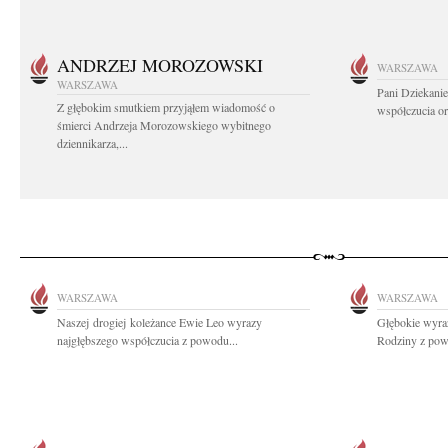
ANDRZEJ MOROZOWSKI
WARSZAWA
WARSZAWA
Pani Dziekanie
Z głębokim smutkiem przyjąłem wiadomość o
współczucia or
śmierci Andrzeja Morozowskiego wybitnego
dziennikarza,...
WARSZAWA
WARSZAWA
Naszej drogiej koleżance Ewie Leo wyrazy
Głębokie wyraz
najgłębszego współczucia z powodu...
Rodziny z powo