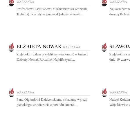
WARSZAWA
WARSZAWA
Profesorowi Krystianowi Markiewiczowi sędziemu
Najszczersze w
Trybunału Konstytucyjnego składamy wyrazy...
drogiej Koleża
ELŻBIETA NOWAK
SŁAWOM
WARSZAWA
Z głębokim żalem przyleliśmy wiadomość o śmierci
Z głębokim sm
Elżbiety Nowak Rodzinie, Najbliższym i...
dniu 19 czerwc
WARSZAWA
WARSZAWA
Panu Olgierdowi Dziekońskiemu składamy wyrazy
Naszej Koleżan
głębokiego współczucia z powodu śmierci...
Wójcikiewicz w