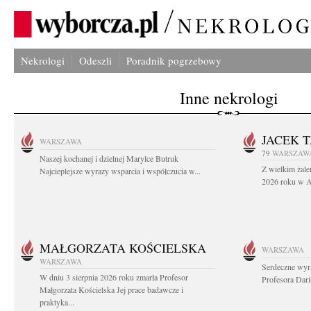
Nekrologi
Odeszli
Poradnik pogrzebowy
Inne nekrologi
JACEK 
WARSZAWA
79
WARSZAW
Naszej kochanej i dzielnej Marylce Butruk
Z wielkim żale
Najcieplejsze wyrazy wsparcia i współczucia w...
2026 roku w Au
MAŁGORZATA KOŚCIELSKA
WARSZAWA
WARSZAWA
Serdeczne wyr
W dniu 3 sierpnia 2026 roku zmarła Profesor
Profesora Dar
Małgorzata Kościelska Jej prace badawcze i
praktyka...