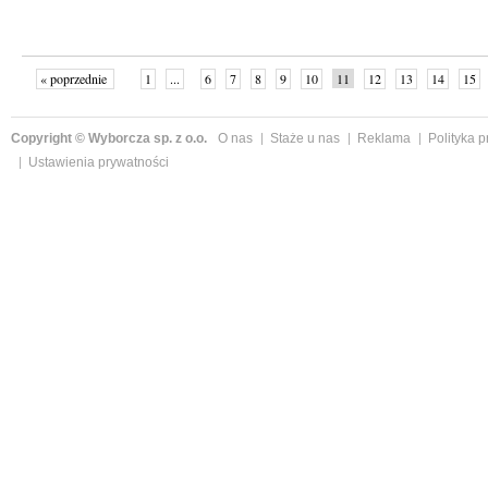
« poprzednie
1
...
6
7
8
9
10
11
12
13
14
15
Copyright © Wyborcza sp. z o.o.
O nas
Staże u nas
Reklama
Polityka 
Ustawienia prywatności