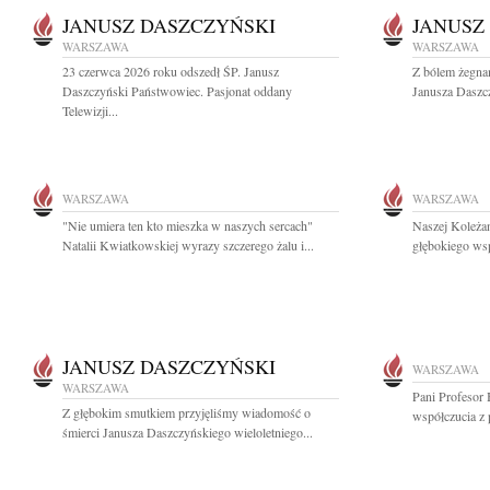
JANUSZ DASZCZYŃSKI
JANUSZ
WARSZAWA
WARSZAWA
23 czerwca 2026 roku odszedł ŚP. Janusz
Z bólem żegnam
Daszczyński Państwowiec. Pasjonat oddany
Janusza Daszc
Telewizji...
WARSZAWA
WARSZAWA
"Nie umiera ten kto mieszka w naszych sercach"
Naszej Koleża
Natalii Kwiatkowskiej wyrazy szczerego żalu i...
głębokiego ws
JANUSZ DASZCZYŃSKI
WARSZAWA
WARSZAWA
Pani Profesor
Z głębokim smutkiem przyjęliśmy wiadomość o
współczucia z
śmierci Janusza Daszczyńskiego wieloletniego...