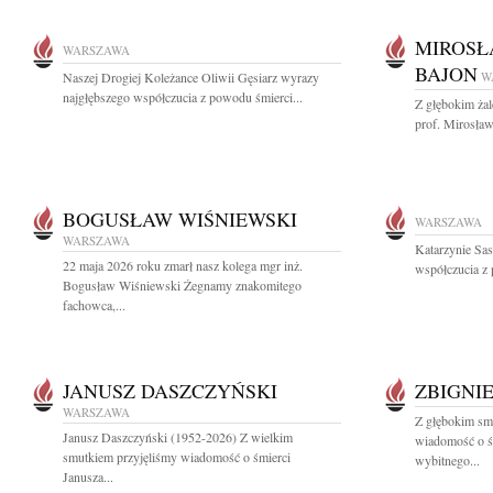
MIROSŁ
WARSZAWA
BAJON
Naszej Drogiej Koleżance Oliwii Gęsiarz wyrazy
W
najgłębszego współczucia z powodu śmierci...
Z głębokim ża
prof. Mirosław
BOGUSŁAW WIŚNIEWSKI
WARSZAWA
WARSZAWA
Katarzynie Sa
22 maja 2026 roku zmarł nasz kolega mgr inż.
współczucia z 
Bogusław Wiśniewski Żegnamy znakomitego
fachowca,...
JANUSZ DASZCZYŃSKI
ZBIGNI
WARSZAWA
Z głębokim smu
Janusz Daszczyński (1952-2026) Z wielkim
wiadomość o ś
smutkiem przyjęliśmy wiadomość o śmierci
wybitnego...
Janusza...