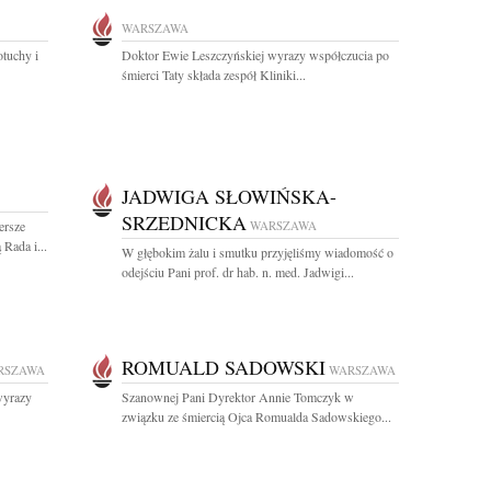
WARSZAWA
otuchy i
Doktor Ewie Leszczyńskiej wyrazy współczucia po
śmierci Taty składa zespół Kliniki...
JADWIGA SŁOWIŃSKA-
SRZEDNICKA
ersze
WARSZAWA
Rada i...
W głębokim żalu i smutku przyjęliśmy wiadomość o
odejściu Pani prof. dr hab. n. med. Jadwigi...
ROMUALD SADOWSKI
RSZAWA
WARSZAWA
wyrazy
Szanownej Pani Dyrektor Annie Tomczyk w
związku ze śmiercią Ojca Romualda Sadowskiego...