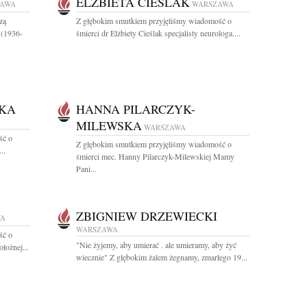
ELŻBIETA CIEŚLAK
ZAWA
WARSZAWA
zą
Z głębokim smutkiem przyjęliśmy wiadomość o
 (1936-
śmierci dr Elżbiety Cieślak specjalisty neurologa....
KA
HANNA PILARCZYK-
MILEWSKA
WARSZAWA
ść o
Z głębokim smutkiem przyjęliśmy wiadomość o
..
śmierci mec. Hanny Pilarczyk-Milewskiej Mamy
Pani...
ZBIGNIEW DRZEWIECKI
WA
WARSZAWA
ść o
"Nie żyjemy, aby umierać . ale umieramy, aby żyć
łożnej...
wiecznie" Z głębokim żalem żegnamy, zmarłego 19...