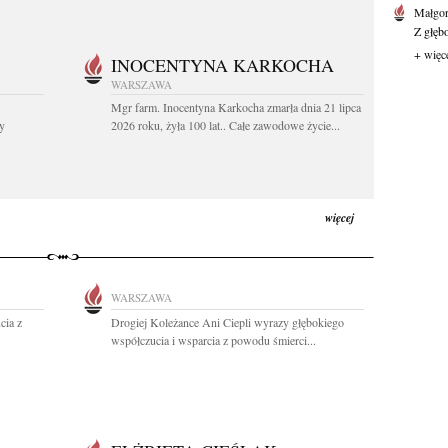
Małgor
Z głęb
+ więc
INOCENTYNA KARKOCHA
WARSZAWA
Mgr farm. Inocentyna Karkocha zmarła dnia 21 lipca
y
2026 roku, żyła 100 lat.. Całe zawodowe życie...
więcej
WARSZAWA
cia z
Drogiej Koleżance Ani Ciepli wyrazy głębokiego
współczucia i wsparcia z powodu śmierci...