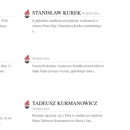
STANISŁAW KUREK
A
WARSZAWA
a 2026
Z głębokim smutkiem przyjęliśmy wiadomość o
iego...
śmierci Pana Mgr. Stanisława Kurka wieloletniego
i...
WARSZAWA
 dnia 13
Naszej Koleżance Agnieszce Dziułka pracownikowi
ta...
Sądu Najwyższego wyrazy głębokiego żalu i...
TADEUSZ KURMANOWICZ
WARSZAWA
Bożenko łączymy się z Tobą w smutku po odejściu
ć, że na
Męża Tadeusza Kurmanowicza Basia i Jan...
..