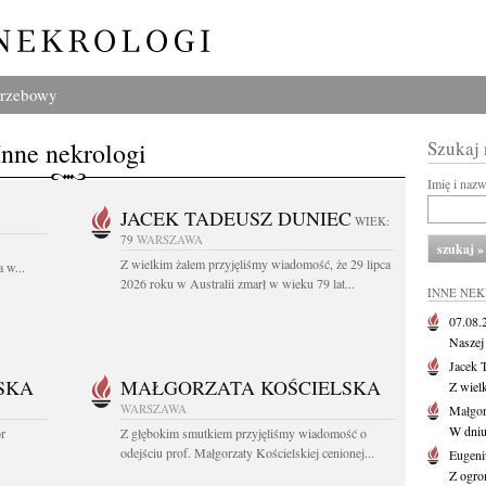
grzebowy
Inne nekrologi
Szukaj
Imię i naz
JACEK TADEUSZ DUNIEC
WIEK:
79
WARSZAWA
Z wielkim żalem przyjęliśmy wiadomość, że 29 lipca
 w...
2026 roku w Australii zmarł w wieku 79 lat...
INNE NE
07.08
Naszej 
Jacek 
SKA
MAŁGORZATA KOŚCIELSKA
Z wiel
WARSZAWA
Małgor
W dniu 
or
Z głębokim smutkiem przyjęliśmy wiadomość o
odejściu prof. Małgorzaty Kościelskiej cenionej...
Eugeni
Z ogro