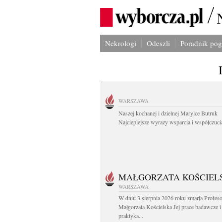
Nekrologi
Odeszli
Poradnik po
WARSZAWA
Naszej kochanej i dzielnej Marylce Butruk
Najcieplejsze wyrazy wsparcia i współczucia
MAŁGORZATA KOŚCIEL
WARSZAWA
W dniu 3 sierpnia 2026 roku zmarła Profes
Małgorzata Kościelska Jej prace badawcze i
praktyka...