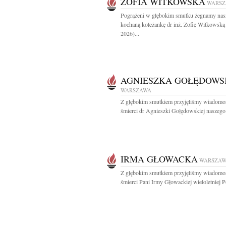
ZOFIA WITKOWSKA
WARS
Pogrążeni w głębokim smutku żegnamy nas
kochaną koleżankę dr inż. Zofię Witkowską
2026)...
AGNIESZKA GOŁĘDOWS
WARSZAWA
Z głębokim smutkiem przyjęliśmy wiadomo
śmierci dr Agnieszki Gołędowskiej naszego.
IRMA GŁOWACKA
WARSZA
Z głębokim smutkiem przyjęliśmy wiadomo
śmierci Pani Irmy Głowackiej wieloletniej Po