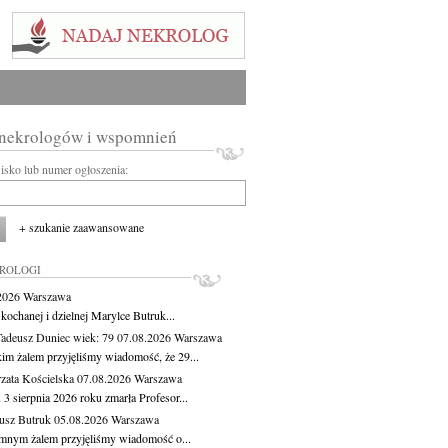
 nekrologów i wspomnień
wisko lub numer ogłoszenia:
+ szukanie zaawansowane
KROLOGI
.2026
Warszawa
kochanej i dzielnej Marylce Butruk...
Tadeusz Duniec
wiek: 79
07.08.2026
Warszawa
kim żalem przyjęliśmy wiadomość, że 29...
zata Kościelska
07.08.2026
Warszawa
3 sierpnia 2026 roku zmarła Profesor...
usz Butruk
05.08.2026
Warszawa
mnym żalem przyjęliśmy wiadomość o...