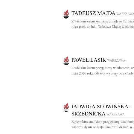
TADEUSZ MAJDA
WARSZAW
Z wielkim żalem żegnamy zmarłego 12 maj
roku prof. dr. hab. Tadeusza Majdę wieloletn
PAWEŁ LASIK
WARSZAWA
Z wielkim żalem przyjęliśmy wiadomość, że
maja 2026 roku odszedł wybitny polski artys
JADWIGA SŁOWIŃSKA-
SRZEDNICKA
WARSZAWA
Z głębokim smutkiem przyjęliśmy wiadomoś
wieczny dyżur odeszła Pani prof. dr hab. n..