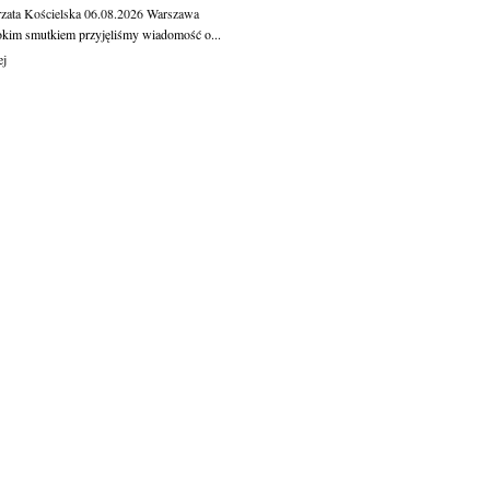
zata Kościelska
06.08.2026
Warszawa
okim smutkiem przyjęliśmy wiadomość o...
ej