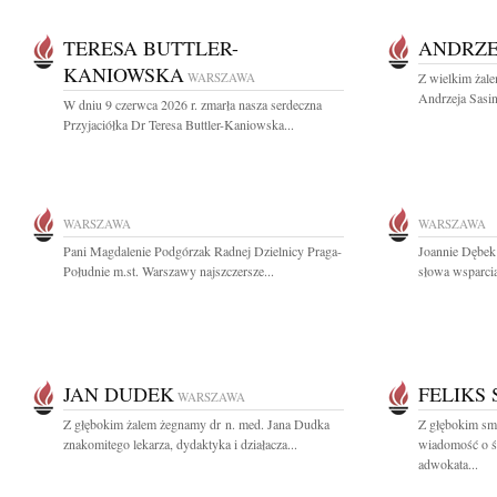
TERESA BUTTLER-
ANDRZE
KANIOWSKA
WARSZAWA
Z wielkim żal
Andrzeja Sasin
W dniu 9 czerwca 2026 r. zmarła nasza serdeczna
Przyjaciółka Dr Teresa Buttler-Kaniowska...
WARSZAWA
WARSZAWA
Pani Magdalenie Podgórzak Radnej Dzielnicy Praga-
Joannie Dębek
Południe m.st. Warszawy najszczersze...
słowa wsparcia
JAN DUDEK
FELIKS
WARSZAWA
Z głębokim żalem żegnamy dr n. med. Jana Dudka
Z głębokim smu
znakomitego lekarza, dydaktyka i działacza...
wiadomość o ś
adwokata...