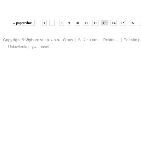
« poprzednie
1
...
8
9
10
11
12
13
14
15
16
1
»
Copyright © Wyborcza sp. z o.o.
O nas
Staże u nas
Reklama
Polityka 
Ustawienia prywatności