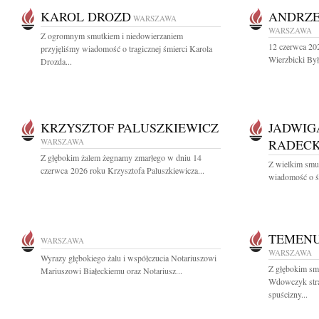
KAROL DROZD
ANDRZE
WARSZAWA
WARSZAWA
Z ogromnym smutkiem i niedowierzaniem
12 czerwca 202
przyjęliśmy wiadomość o tragicznej śmierci Karola
Wierzbicki Był
Drozda...
KRZYSZTOF PALUSZKIEWICZ
JADWIG
WARSZAWA
RADEC
Z głębokim żalem żegnamy zmarłego w dniu 14
Z wielkim smu
czerwca 2026 roku Krzysztofa Paluszkiewicza...
wiadomość o śm
TEMEN
WARSZAWA
WARSZAWA
Wyrazy głębokiego żalu i współczucia Notariuszowi
Z głębokim s
Mariuszowi Białeckiemu oraz Notariusz...
Wdowczyk straż
spuścizny...