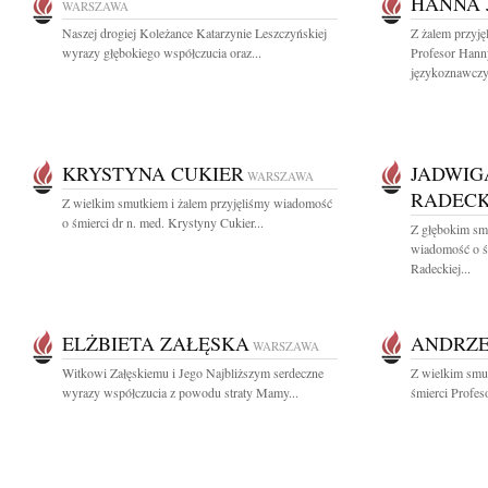
HANNA 
WARSZAWA
Naszej drogiej Koleżance Katarzynie Leszczyńskiej
Z żalem przyję
wyrazy głębokiego współczucia oraz...
Profesor Hanny
językoznawczyn
KRYSTYNA CUKIER
JADWIG
WARSZAWA
RADEC
Z wielkim smutkiem i żalem przyjęliśmy wiadomość
o śmierci dr n. med. Krystyny Cukier...
Z głębokim smu
wiadomość o ś
Radeckiej...
ELŻBIETA ZAŁĘSKA
ANDRZE
WARSZAWA
Witkowi Załęskiemu i Jego Najbliższym serdeczne
Z wielkim smu
wyrazy współczucia z powodu straty Mamy...
śmierci Profes