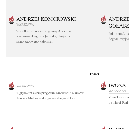
ANDRZEJ KOMOROWSKI
ANDRZE
WARSZAWA
GOŁASZ
Z wielkim smutkiem żegnamy Andrzeja
doktor nauk te
Komorowskiego społecznika, działacza
Żegnaj Przyjaci
samorządowego, członka...
IWONA 
WARSZAWA
WARSZAWA
Z głębokim żalem przyjęłam wiadomość o śmierci
Z wielkim smu
Janusza Michałowskiego wybitnego aktora...
o śmierci Pani