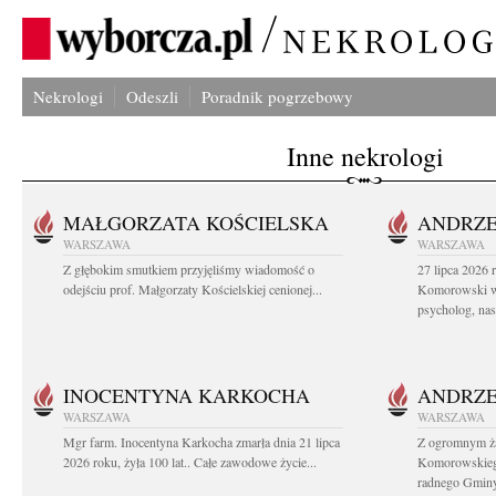
Nekrologi
Odeszli
Poradnik pogrzebowy
Inne nekrologi
MAŁGORZATA KOŚCIELSKA
ANDRZE
WARSZAWA
WARSZAWA
Z głębokim smutkiem przyjęliśmy wiadomość o
27 lipca 2026 
odejściu prof. Małgorzaty Kościelskiej cenionej...
Komorowski ws
psycholog, nasz
INOCENTYNA KARKOCHA
ANDRZE
WARSZAWA
WARSZAWA
Mgr farm. Inocentyna Karkocha zmarła dnia 21 lipca
Z ogromnym ż
2026 roku, żyła 100 lat.. Całe zawodowe życie...
Komorowskiego
radnego Gminy