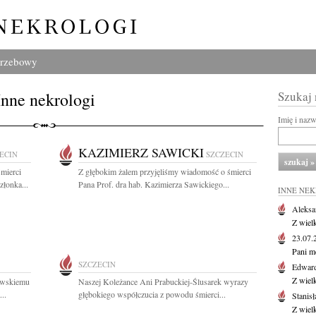
grzebowy
Inne nekrologi
Szukaj
Imię i naz
KAZIMIERZ SAWICKI
ECIN
SZCZECIN
mierci
Z głębokim żalem przyjęliśmy wiadomość o śmierci
złonka...
Pana Prof. dra hab. Kazimierza Sawickiego...
INNE NE
Aleksa
Z wiel
23.07
Pani m
SZCZECIN
Edwar
Z wiel
owskiemu
Naszej Koleżance Ani Prabuckiej-Ślusarek wyrazy
..
głębokiego współczucia z powodu śmierci...
Stanisł
Z wiel