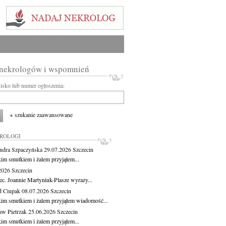
 nekrologów i wspomnień
wisko lub numer ogłoszenia:
+ szukanie zaawansowane
KROLOGI
ndra Szpaczyńska
29.07.2026
Szczecin
kim smutkiem i żalem przyjąłem...
.2026
Szczecin
ec. Joannie Martyniuk-Plasze wyrazy...
d Ciupak
08.07.2026
Szczecin
kim smutkiem i żalem przyjąłem wiadomość...
aw Pietrzak
25.06.2026
Szczecin
kim smutkiem i żalem przyjąłem...