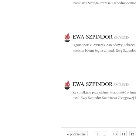
Romualda Szmyta Prezesa Zachodniopomors
EWA SZPINDOR
SZCZECIN
Ogólnopolski Związek Zawodowy Lekarzy 
wielkim bólem żegna dr med. Ewę Szpindor.
EWA SZPINDOR
SZCZECIN
Ze smutkiem przyjęliśmy wiadomość o śmie
med. Ewy Szpindor Sekretarza Okręgowej R
« poprzednie
1
...
10
11
12