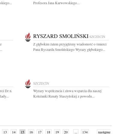
kiego...
Profesora Jana Karwowskiego...
RYSZARD SMOLIŃSKI
SZCZECIN
z
Z głębokim żalem przyjęliśmy wiadomość o śmierci
..
Pana Ryszarda Smolińskiego Wyrazy głębokiego...
SZCZECIN
rci Dr n.
Wyrazy współczucia i słowa wsparcia dla naszej
ady...
Koleżanki Renaty Staszyńskiej z powodu...
13
14
15
16
17
18
19
20
...
134
następne