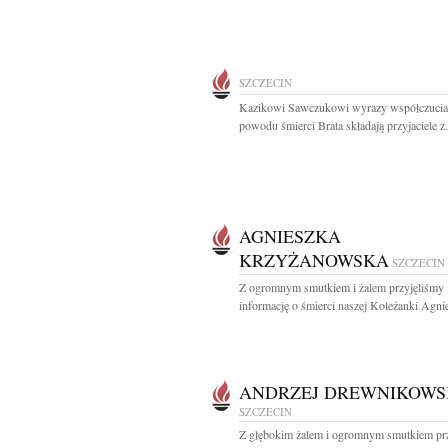
SZCZECIN
Kazikowi Sawczukowi wyrazy współczucia
powodu śmierci Brata składają przyjaciele z.
AGNIESZKA
KRZYŻANOWSKA
SZCZECIN
Z ogromnym smutkiem i żalem przyjęliśmy
informację o śmierci naszej Koleżanki Agnie
ANDRZEJ DREWNIKOWS
SZCZECIN
Z głębokim żalem i ogromnym smutkiem pr