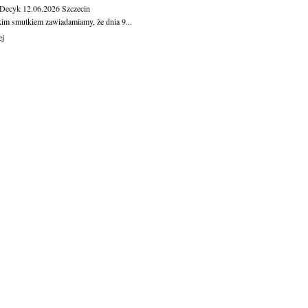
 Decyk
12.06.2026
Szczecin
kim smutkiem zawiadamiamy, że dnia 9...
ej