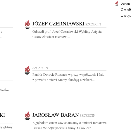
Zenon
Z wiel
+ więc
JÓZEF CZERNIAWSKI
SZCZECIN
 z
Odszedł prof. Józef Czerniawski Wybitny Artysta,
..
Człowiek wielu talentów,...
SZCZECIN
Pani dr Dorocie Rdzanek wyrazy współczucia i żalu
z powodu śmierci Mamy składają Dziekani...
szki...
KI
JAROSŁAW BARAN
SZCZECIN
Z głębokim żalem zawiadamiamy o śmierci Jarosława
zyjęliśmy
Barana Współwłaściciela firmy Asko-Tech...