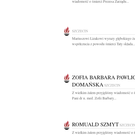
wiadomość o śmierci Prezesa Zarządu...
SZCZECIN
Mariuszowi Lizakowi wyrazy głębokiego ża
współczucia z powodu śmierci Taty składa..
ZOFIA BARBARA PAWLI
DOMAŃSKA
SZCZECIN
Z wielkim żalem przyjęliśmy wiadomość o ś
Pani dr n. med. Zofii Barbary...
ROMUALD SZMYT
SZCZECI
Z wielkim żalem przyjęliśmy wiadomość o ś