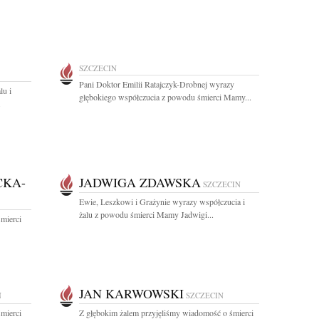
SZCZECIN
Pani Doktor Emilii Ratajczyk-Drobnej wyrazy
lu i
głębokiego współczucia z powodu śmierci Mamy...
.
CKA-
JADWIGA ZDAWSKA
SZCZECIN
Ewie, Leszkowi i Grażynie wyrazy współczucia i
żalu z powodu śmierci Mamy Jadwigi...
mierci
JAN KARWOWSKI
N
SZCZECIN
mierci
Z głębokim żalem przyjęliśmy wiadomość o śmierci