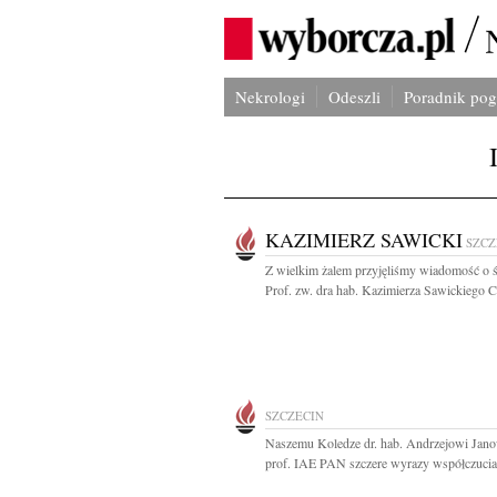
Nekrologi
Odeszli
Poradnik po
KAZIMIERZ SAWICKI
SZCZ
Z wielkim żalem przyjęliśmy wiadomość o ś
Prof. zw. dra hab. Kazimierza Sawickiego C
SZCZECIN
Naszemu Koledze dr. hab. Andrzejowi Jan
prof. IAE PAN szczere wyrazy współczucia.