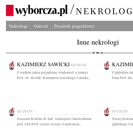
Nekrologi
Odeszli
Poradnik pogrzebowy
Inne nekrologi
KAZIMIERZ SAWICKI
KAZIMI
SZCZECIN
Z wielkim żalem przyjęliśmy wiadomość o śmierci
Z głębokim ża
Prof. zw. dra hab. Kazimierza Sawickiego Członka...
Pana Prof. dra
SZCZECIN
SZCZECIN
Naszemu Koledze dr. hab. Andrzejowi Janowskiemu
Naszej Koleża
prof. IAE PAN szczere wyrazy współczucia...
głębokiego wsp