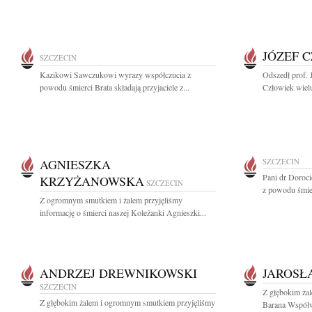
JÓZEF 
SZCZECIN
Kazikowi Sawczukowi wyrazy współczucia z
Odszedł prof. 
powodu śmierci Brata składają przyjaciele z...
Człowiek wielu
AGNIESZKA
SZCZECIN
Pani dr Doroci
KRZYŻANOWSKA
SZCZECIN
z powodu śmier
Z ogromnym smutkiem i żalem przyjęliśmy
informację o śmierci naszej Koleżanki Agnieszki...
ANDRZEJ DREWNIKOWSKI
JAROSŁ
SZCZECIN
Z głębokim ża
Z głębokim żalem i ogromnym smutkiem przyjęliśmy
Barana Współwł