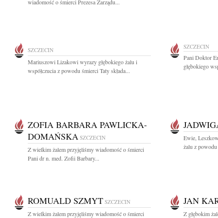
wiadomość o śmierci Prezesa Zarządu...
SZCZECIN
SZCZECIN
Pani Doktor Em
Mariuszowi Lizakowi wyrazy głębokiego żalu i
głębokiego ws
współczucia z powodu śmierci Taty składa...
ZOFIA BARBARA PAWLICKA-
JADWIG
DOMAŃSKA
SZCZECIN
Ewie, Leszkowi
żalu z powodu
Z wielkim żalem przyjęliśmy wiadomość o śmierci
Pani dr n. med. Zofii Barbary...
ROMUALD SZMYT
JAN KA
SZCZECIN
Z wielkim żalem przyjęliśmy wiadomość o śmierci
Z głębokim ża