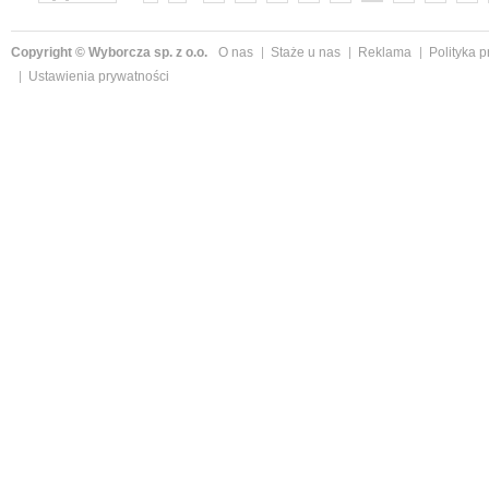
»
Copyright © Wyborcza sp. z o.o.
O nas
Staże u nas
Reklama
Polityka 
Ustawienia prywatności