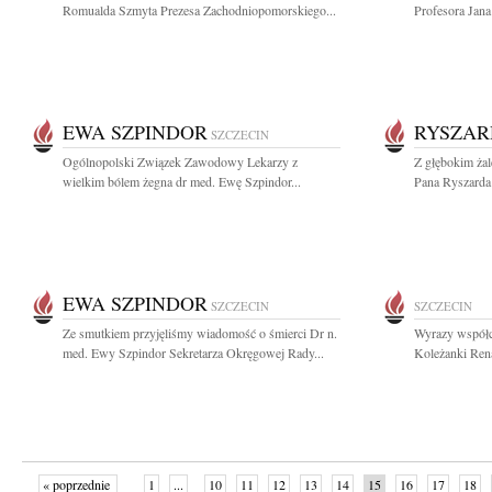
Romualda Szmyta Prezesa Zachodniopomorskiego...
Profesora Jan
EWA SZPINDOR
RYSZAR
SZCZECIN
Ogólnopolski Związek Zawodowy Lekarzy z
Z głębokim ża
wielkim bólem żegna dr med. Ewę Szpindor...
Pana Ryszarda
EWA SZPINDOR
SZCZECIN
SZCZECIN
Ze smutkiem przyjęliśmy wiadomość o śmierci Dr n.
Wyrazy współcz
med. Ewy Szpindor Sekretarza Okręgowej Rady...
Koleżanki Rena
« poprzednie
1
...
10
11
12
13
14
15
16
17
18