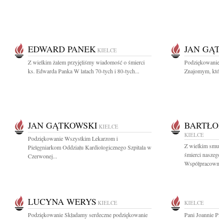
EDWARD PANEK
JAN GĄ
KIELCE
Z wielkim żalem przyjęliśmy wiadomość o śmierci
Podziękowanie
ks. Edwarda Panka W latach 70-tych i 80-tych...
Znajomym, któr
JAN GĄTKOWSKI
BARTŁO
KIELCE
KIELCE
Podziękowanie Wszystkim Lekarzom i
Z wielkim smu
Pielęgniarkom Oddziału Kardiologicznego Szpitala w
śmierci naszego
Czerwonej...
Współpracowni
LUCYNA WERYS
KIELCE
KIELCE
Podziękowanie Składamy serdeczne podziękowanie
Pani Joannie P