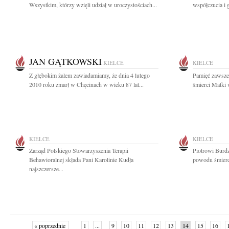
Wszystkim, którzy wzięli udział w uroczystościach...
współczucia i 
JAN GĄTKOWSKI
KIELCE
KIELCE
Z głębokim żalem zawiadamiamy, że dnia 4 lutego
Pamięć zawsze
2010 roku zmarł w Chęcinach w wieku 87 lat...
śmierci Matki 
KIELCE
KIELCE
Zarząd Polskiego Stowarzyszenia Terapii
Piotrowi Burdz
Behawioralnej składa Pani Karolinie Kudła
powodu śmierci
najszczersze...
« poprzednie
1
...
9
10
11
12
13
14
15
16