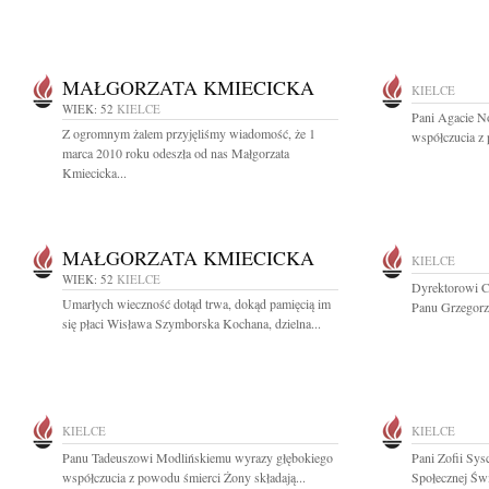
MAŁGORZATA KMIECICKA
KIELCE
WIEK: 52
KIELCE
Pani Agacie N
Z ogromnym żalem przyjęliśmy wiadomość, że 1
współczucia z 
marca 2010 roku odeszła od nas Małgorzata
Kmiecicka...
MAŁGORZATA KMIECICKA
KIELCE
WIEK: 52
KIELCE
Dyrektorowi C
Umarłych wieczność dotąd trwa, dokąd pamięcią im
Panu Grzegorz
się płaci Wisława Szymborska Kochana, dzielna...
KIELCE
KIELCE
Panu Tadeuszowi Modlińskiemu wyrazy głębokiego
Pani Zofii Sys
współczucia z powodu śmierci Żony składają...
Społecznej Świ