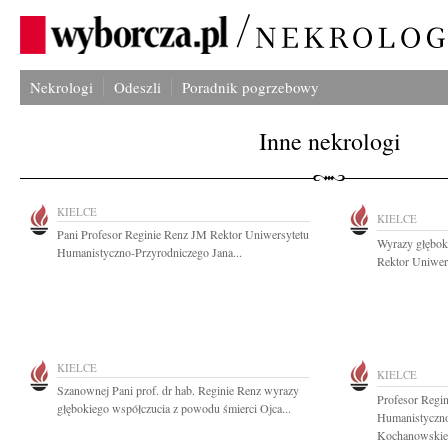
Nekrologi
Odeszli
Poradnik pogrzebowy
Inne nekrologi
KIELCE
KIELCE
Pani Profesor Reginie Renz JM Rektor Uniwersytetu
Wyrazy głęboki
Humanistyczno-Przyrodniczego Jana...
Rektor Uniwers
KIELCE
KIELCE
Szanownej Pani prof. dr hab. Reginie Renz wyrazy
Profesor Regi
głębokiego współczucia z powodu śmierci Ojca...
Humanistyczno
Kochanowskieg