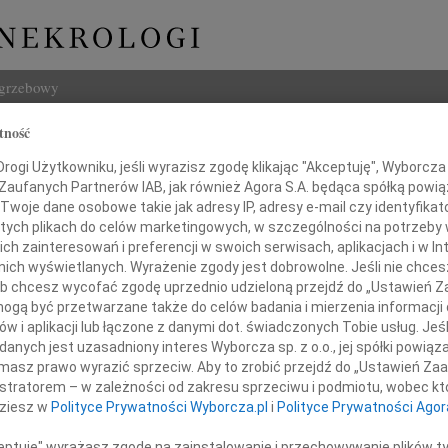
ogrzebowy
tność
Szukaj
zata Kmiecicka
ogi Użytkowniku, jeśli wyrazisz zgodę klikając "Akceptuję", Wyborcza sp
Imię i na
 Zaufanych Partnerów IAB, jak również Agora S.A. będąca spółką powi
Twoje dane osobowe takie jak adresy IP, adresy e-mail czy identyfikato
 tych plikach do celów marketingowych, w szczególności na potrzeby 
 zainteresowań i preferencji w swoich serwisach, aplikacjach i w Int
w nich wyświetlanych. Wyrażenie zgody jest dobrowolne. Jeśli nie chce
INNE NE
 lub chcesz wycofać zgodę uprzednio udzieloną przejdź do „Ustawień
Krzys
gą być przetwarzane także do celów badania i mierzenia informacji
Z ogr
w i aplikacji lub łączone z danymi dot. świadczonych Tobie usług. Jeś
ym żalem przyjęliśmy wiadomość,
Edmun
nych jest uzasadniony interes Wyborcza sp. z o.o., jej spółki powiąza
marca 2010 roku odeszła od nas
W dni
masz prawo wyrazić sprzeciw. Aby to zrobić przejdź do „Ustawień Z
orzata Kmiecicka
Maria
istratorem – w zależności od zakresu sprzeciwu i podmiotu, wobec któ
Serde
dziesz w
Polityce Prywatności Wyborcza.pl
i
Polityce Prywatności Agor
17.0
z domu Król
Micha
ceptuję" wyrażasz zgodę na zainstalowanie i przechowywanie plików t