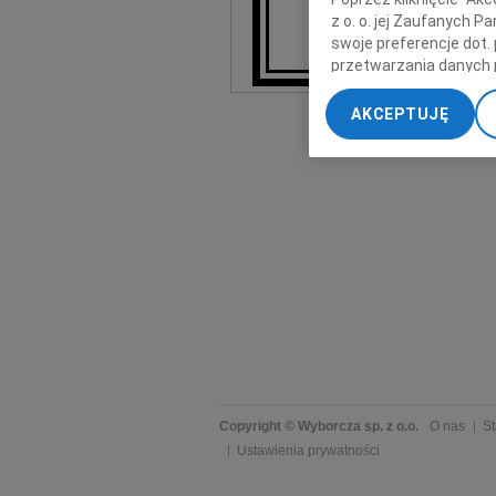
z o. o. jej Zaufanych 
swoje preferencje dot.
Stowarzysze
przetwarzania danych 
„Ustawienia zaawansow
AKCEPTUJĘ
My, nasi Zaufani Part
dokładnych danych geol
Przechowywanie informa
treści, badnie odbiorcó
Copyright © Wyborcza sp. z o.o.
O nas
St
Ustawienia prywatności