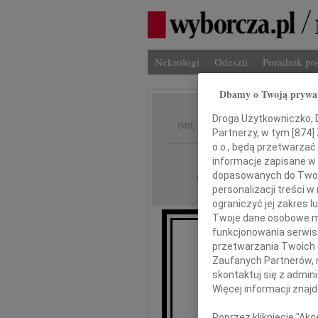
Nekrologi
Odeszli
Poradnik p
Dbamy o Twoją prywa
Małgor
Droga Użytkowniczko, Dr
IMIĘ I NAZWISKO:
Partnerzy, w tym [
874
]
o.o., będą przetwarzać 
Kielce
REGION:
informacje zapisane w
dopasowanych do Twoich
04.03.2010
DATA EMISJI:
personalizacji treści 
ograniczyć jej zakres
Twoje dane osobowe mo
funkcjonowania serwisó
Z ogromn
przetwarzania Twoich da
że 1 
Zaufanych Partnerów, 
Małg
skontaktuj się z admin
Więcej informacji znaj
Poprzez kliknięcie "Ak