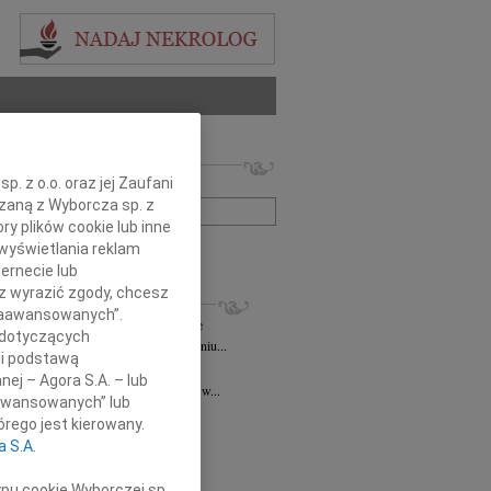
 nekrologów i wspomnień
. z o.o. oraz jej Zaufani
zwisko lub numer ogłoszenia:
ązaną z Wyborcza sp. z
ry plików cookie lub inne
wyświetlania reklam
+ szukanie zaawansowane
ernecie lub
sz wyrazić zgody, chcesz
KROLOGI
 Zaawansowanych”.
ztof Niespodzianski
10.11.2025
Kielce
 dotyczących
omnym smutkiem informujemy, że w dniu...
li podstawą
d Niziurski
11.07.2025
Kielce
nej – Agora S.A. – lub
u 13 lipca 2025 roku o godzinie 18.00 w...
aawansowanych” lub
 Bałuka-Horecka
05.03.2025
Kielce
rego jest kierowany.
czne podziękowania Wszystkim,...
a S.A.
2.2025
Kielce
ł, ściskamy Was mocno! PZL
ypu cookie Wyborczej sp.