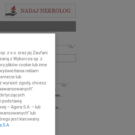
 nekrologów i wspomnień
zwisko lub numer ogłoszenia:
. z o.o. oraz jej Zaufani
ązaną z Wyborcza sp. z
ry plików cookie lub inne
+ szukanie zaawansowane
wyświetlania reklam
ernecie lub
KROLOGI
sz wyrazić zgody, chcesz
 Zaawansowanych”.
ztof Niespodzianski
10.11.2025
Kielce
 dotyczących
omnym smutkiem informujemy, że w dniu...
li podstawą
d Niziurski
11.07.2025
Kielce
nej – Agora S.A. – lub
u 13 lipca 2025 roku o godzinie 18.00 w...
aawansowanych” lub
 Bałuka-Horecka
05.03.2025
Kielce
rego jest kierowany.
czne podziękowania Wszystkim,...
a S.A.
2.2025
Kielce
ł, ściskamy Was mocno! PZL