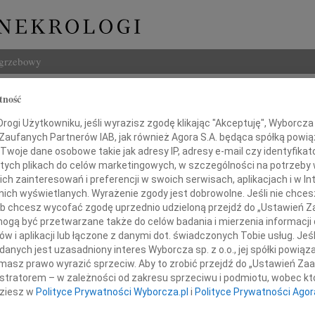
ogrzebowy
Szukaj
tność
Imię i na
ogi Użytkowniku, jeśli wyrazisz zgodę klikając "Akceptuję", Wyborcza sp
 Zaufanych Partnerów IAB, jak również Agora S.A. będąca spółką powi
Twoje dane osobowe takie jak adresy IP, adresy e-mail czy identyfikato
 tych plikach do celów marketingowych, w szczególności na potrzeby 
 zainteresowań i preferencji w swoich serwisach, aplikacjach i w Int
INNE NE
w nich wyświetlanych. Wyrażenie zgody jest dobrowolne. Jeśli nie chce
 lub chcesz wycofać zgodę uprzednio udzieloną przejdź do „Ustawień
Krzys
gą być przetwarzane także do celów badania i mierzenia informacji
Z ogr
w i aplikacji lub łączone z danymi dot. świadczonych Tobie usług. Jeś
Edmun
Pani
nych jest uzasadniony interes Wyborcza sp. z o.o., jej spółki powiąza
W dni
masz prawo wyrazić sprzeciw. Aby to zrobić przejdź do „Ustawień Z
Maria
istratorem – w zależności od zakresu sprzeciwu i podmiotu, wobec któ
Serde
annie Piotrowskiej
dziesz w
Polityce Prywatności Wyborcza.pl
i
Polityce Prywatności Agor
17.0
Micha