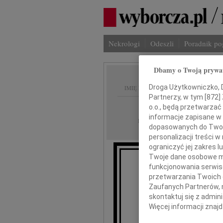
Nekrologi
Odeszli
Poradnik p
Dbamy o Twoją prywa
Droga Użytkowniczko, Dr
IMIĘ I NAZWISKO:
Partnerzy, w tym [
872
]
Kielce
o.o., będą przetwarzać 
REGION:
informacje zapisane w
06.02.2010
DATA EMISJI:
dopasowanych do Twoich
personalizacji treści 
ograniczyć jej zakres
Twoje dane osobowe mo
funkcjonowania serwisó
przetwarzania Twoich da
Zaufanych Partnerów, 
skontaktuj się z admin
Jo
Więcej informacji znaj