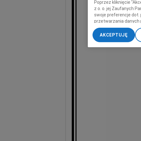
Poprzez kliknięcie "Ak
z o. o. jej Zaufanych 
s
swoje preferencje dot.
przetwarzania danych 
„Ustawienia zaawansow
AKCEPTUJĘ
My, nasi Zaufani Part
dokładnych danych geol
Przechowywanie informa
treści, badnie odbiorcó