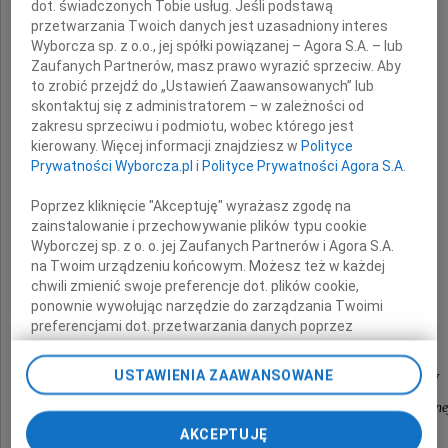
dot. świadczonych Tobie usług. Jeśli podstawą
pracownikowi Wydziału Polityki Społecznej
przetwarzania Twoich danych jest uzasadniony interes
Świętokrzyskiego Urzędu Wojewódzkiego
Wyborcza sp. z o.o., jej spółki powiązanej – Agora S.A. – lub
Zaufanych Partnerów, masz prawo wyrazić sprzeciw. Aby
to zrobić przejdź do „Ustawień Zaawansowanych” lub
serdeczne wyrazy współczucia
skontaktuj się z administratorem – w zależności od
z powodu śmierci
zakresu sprzeciwu i podmiotu, wobec którego jest
kierowany. Więcej informacji znajdziesz w
Polityce
Prywatności Wyborcza.pl
i
Polityce Prywatności Agora S.A.
Ojca
Poprzez kliknięcie "Akceptuję" wyrażasz zgodę na
zainstalowanie i przechowywanie plików typu cookie
Wyborczej sp. z o. o. jej Zaufanych Partnerów i Agora S.A.
na Twoim urządzeniu końcowym. Możesz też w każdej
chwili zmienić swoje preferencje dot. plików cookie,
ponownie wywołując narzędzie do zarządzania Twoimi
składa
preferencjami dot. przetwarzania danych poprzez
odnośnik „Ustawienia prywatności” w stopce serwisu i
przechodząc do sekcji „Ustawienia zaawansowane”.
USTAWIENIA ZAAWANSOWANE
Maria Szydłowska - Dyrektor Generalny ŚUW
Zmiana ustawień plików cookie możliwa jest także za
pomocą ustawień przeglądarki.
wraz z pracownikami Wydziału Polityki Społeczne
AKCEPTUJĘ
My, nasi Zaufani Partnerzy i Agora S.A. możemy