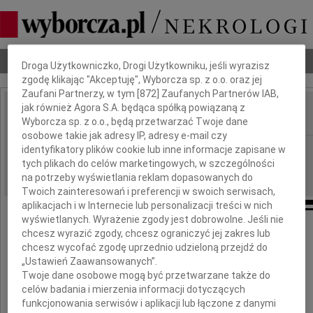
Dbamy o Twoją prywatność
Nekrologi
Odeszli
Poradnik pogrzebowy
Droga Użytkowniczko, Drogi Użytkowniku, jeśli wyrazisz
zgodę klikając "Akceptuję", Wyborcza sp. z o.o. oraz jej
Zaufani Partnerzy, w tym [
872
] Zaufanych Partnerów IAB,
jak również Agora S.A. będąca spółką powiązaną z
Wyborcza sp. z o.o., będą przetwarzać Twoje dane
IMIĘ I NAZWISKO:
osobowe takie jak adresy IP, adresy e-mail czy
Kielce
identyfikatory plików cookie lub inne informacje zapisane w
REGION:
tych plikach do celów marketingowych, w szczególności
23.02.2010
DATA EMISJI:
na potrzeby wyświetlania reklam dopasowanych do
Twoich zainteresowań i preferencji w swoich serwisach,
aplikacjach i w Internecie lub personalizacji treści w nich
wyświetlanych. Wyrażenie zgody jest dobrowolne. Jeśli nie
Pani
chcesz wyrazić zgody, chcesz ograniczyć jej zakres lub
chcesz wycofać zgodę uprzednio udzieloną przejdź do
„Ustawień Zaawansowanych”.
Zofii Sysce
Twoje dane osobowe mogą być przetwarzane także do
celów badania i mierzenia informacji dotyczących
funkcjonowania serwisów i aplikacji lub łączone z danymi